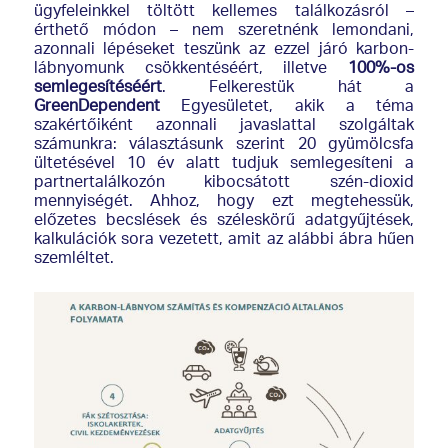
ügyfeleinkkel töltött kellemes találkozásról –
érthető módon – nem szeretnénk lemondani,
azonnali lépéseket teszünk az ezzel járó karbon-
lábnyomunk csökkentéséért, illetve
100%-os
semlegesítéséért
. Felkerestük hát a
GreenDependent
Egyesületet, akik a téma
szakértőiként azonnali javaslattal szolgáltak
számunkra: választásunk szerint 20 gyümölcsfa
ültetésével 10 év alatt tudjuk semlegesíteni a
partnertalálkozón kibocsátott szén-dioxid
mennyiségét. Ahhoz, hogy ezt megtehessük,
előzetes becslések és széleskörű adatgyűjtések,
kalkulációk sora vezetett, amit az alábbi ábra hűen
szemléltet.