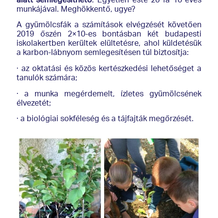
alatt semlegesíthető
. Egyetlen este 20 fa 10 éves
munkájával. Meghökkentő, ugye?
A gyümölcsfák a számítások elvégzését követően
2019 őszén 2×10-es bontásban két budapesti
iskolakertben kerültek elültetésre, ahol küldetésük
a karbon-lábnyom semlegesítésen túl biztosítja:
· az oktatási és közös kertészkedési lehetőséget a
tanulók számára;
· a munka megérdemelt, ízletes gyümölcsének
élvezetét;
· a biológiai sokféleség és a tájfajták megőrzését.