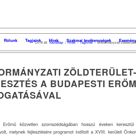
Rólunk
Tagjaink
Hírek
Szakmai tevékenységek
Esemény
Ön itt áll:
Kezdőlap
/
Hírek
/
Taghírek
/
Önkormányzati zöldterület
ORMÁNYZATI ZÖLDTERÜLET
LESZTÉS A BUDAPESTI ERŐ
OGATÁSÁVAL
i Erőmű közvetlen szomszédságában hosszú éveken keresztül e
 volt, melynek fejlesztésére programot indított a XVIII. kerületi Önk