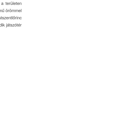
a területen
Erőmű örömmel
tszentlőrinc
ik játszótér