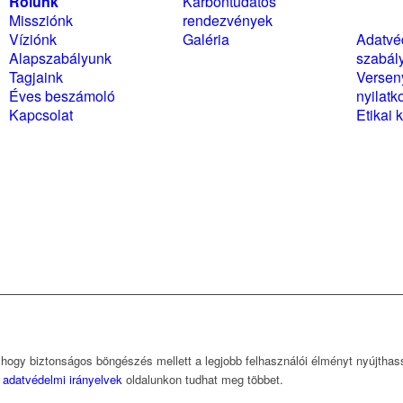
Rólunk
Karbontudatos
Szabál
Missziónk
rendezvények
nyilat
Víziónk
Galéria
Adatvé
Alapszabályunk
szabál
Tagjaink
Versen
Éves beszámoló
nyilatk
Kapcsolat
Etikai 
, hogy biztonságos böngészés mellett a legjobb felhasználói élményt nyújtha
z
adatvédelmi irányelvek
oldalunkon tudhat meg többet.