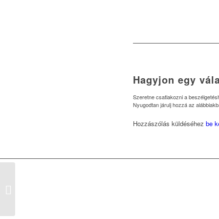
Hagyjon egy vála
Szeretne csatlakozni a beszélgeté
Nyugodtan járulj hozzá az alábbiakb
Hozzászólás küldéséhez
be k
A Karlovarské Minerální Vody csoport
megveszi a Kékkúti Ásványvíz Z...