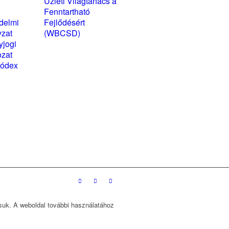
yzatok és
Üzleti Világtanács a
kozatok
Fenntartható
delmi
Fejlődésért
yzat
(WBCSD)
yjogi
magyarországi
ozat
partner szervezete
kódex
ssuk. A weboldal további használatához