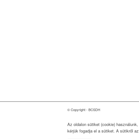
Magyarországi Üzleti
Tanács
a Fenntartható
Fejlődésért
1118 Budapest, Ménesi út
9/a.
© Copyright - BCSDH
Az oldalon sütiket (cookie) használunk
kérjük fogadja el a sütiket. A sütikről a