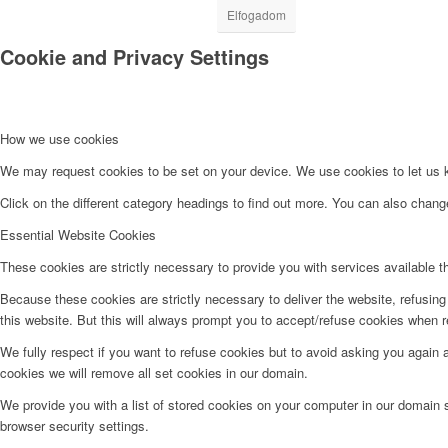
Elfogadom
Cookie and Privacy Settings
How we use cookies
We may request cookies to be set on your device. We use cookies to let us kn
Click on the different category headings to find out more. You can also chan
Essential Website Cookies
These cookies are strictly necessary to provide you with services available t
Because these cookies are strictly necessary to deliver the website, refusin
this website. But this will always prompt you to accept/refuse cookies when re
We fully respect if you want to refuse cookies but to avoid asking you again an
cookies we will remove all set cookies in our domain.
We provide you with a list of stored cookies on your computer in our domain
browser security settings.