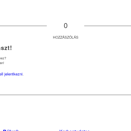
0
HOZZÁSZÓLÁS
szt!
shez?
an!
ell jelentkezni
.