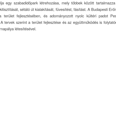
lja egy szabadidőpark létrehozása, mely többek között tartalmazza 
 kitisztítását, sétáló út kialakítását, füvesítést, fásítást. A Budapesti 
a terület fejlesztésében, és adományozott nyolc kültéri padot Pes
 A tervek szerint a terület fejlesztése és az együttműködés is folytatód
ornapálya létesítésével.