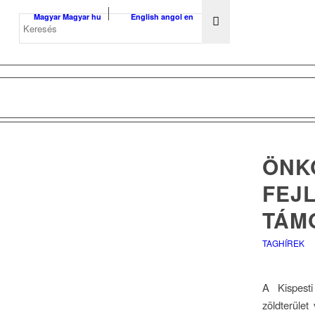
Magyar
Magyar
hu
English
angol
en
ÖNK
FEJ
TÁM
TAGHÍREK
A Kispest
zöldterület