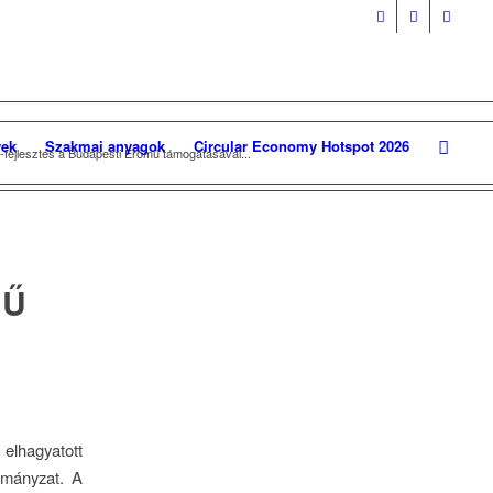
ek
Szakmai anyagok
Circular Economy Hotspot 2026
-fejlesztés a Budapesti Erőmű támogatásával...
-
MŰ
lhagyatott
ormányzat. A