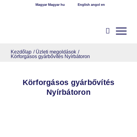
Magyar
Magyar
hu
English
angol
en
Kezdőlap
/
Üzleti megoldások
/
Körforgásos gyárbővítés Nyírbátoron
Körforgásos gyárbővítés
Nyírbátoron