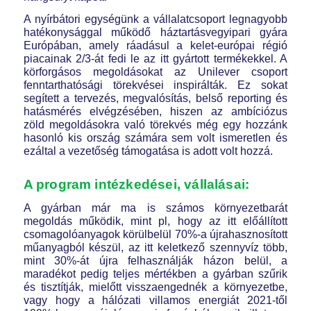
A nyírbátori egységünk a vállalatcsoport legnagyobb
hatékonysággal működő háztartásvegyipari gyára
Európában, amely ráadásul a kelet-európai régió
piacainak 2/3-át fedi le az itt gyártott termékekkel. A
körforgásos megoldásokat az Unilever csoport
fenntarthatósági törekvései inspirálták. Ez sokat
segített a tervezés, megvalósítás, belső reporting és
hatásmérés elvégzésében, hiszen az ambíciózus
zöld megoldásokra való törekvés még egy hozzánk
hasonló kis ország számára sem volt ismeretlen és
ezáltal a vezetőség támogatása is adott volt hozzá.
A program intézkedései, vállalásai:
A gyárban már ma is számos környezetbarát
megoldás működik, mint pl, hogy az itt előállított
csomagolóanyagok körülbelül 70%-a újrahasznosított
műanyagból készül, az itt keletkező szennyvíz több,
mint 30%-át újra felhasználják házon belül, a
maradékot pedig teljes mértékben a gyárban szűrik
és tisztítják, mielőtt visszaengednék a környezetbe,
vagy hogy a hálózati villamos energiát 2021-től