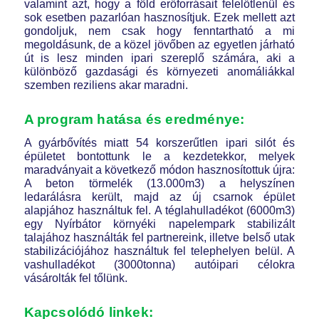
valamint azt, hogy a föld erőforrásait felelőtlenül és
sok esetben pazarlóan hasznosítjuk. Ezek mellett azt
gondoljuk, nem csak hogy fenntartható a mi
megoldásunk, de a közel jövőben az egyetlen járható
út is lesz minden ipari szereplő számára, aki a
különböző gazdasági és környezeti anomáliákkal
szemben reziliens akar maradni.
A program hatása és eredménye:
A gyárbővítés miatt 54 korszerűtlen ipari silót és
épületet bontottunk le a kezdetekkor, melyek
maradványait a következő módon hasznosítottuk újra:
A beton törmelék (13.000m3) a helyszínen
ledarálásra került, majd az új csarnok épület
alapjához használtuk fel. A téglahulladékot (6000m3)
egy Nyírbátor környéki napelempark stabilizált
talajához használták fel partnereink, illetve belső utak
stabilizációjához használtuk fel telephelyen belül. A
vashulladékot (3000tonna) autóipari célokra
vásárolták fel tőlünk.
Kapcsolódó linkek: