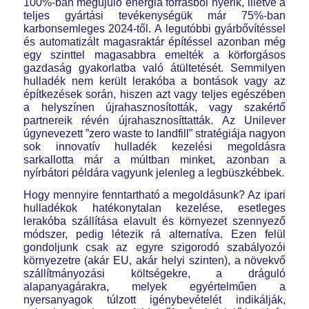
100%-ban megújuló energia forrásból nyerik, illetve a
teljes gyártási tevékenységük már 75%-ban
karbonsemleges 2024-től. A legutóbbi gyárbővítéssel
és automatizált magasraktár építéssel azonban még
egy szinttel magasabbra emelték a körforgásos
gazdaság gyakorlatba való átültetését. Semmilyen
hulladék nem került lerakóba a bontások vagy az
építkezések során, hiszen azt vagy teljes egészében
a helyszínen újrahasznosították, vagy szakértő
partnereik révén újrahasznosíttatták. Az Unilever
úgynevezett ”zero waste to landfill” stratégiája nagyon
sok innovatív hulladék kezelési megoldásra
sarkallotta már a múltban minket, azonban a
nyírbátori példára vagyunk jelenleg a legbüszkébbek.
Hogy mennyire fenntartható a megoldásunk? Az ipari
hulladékok hatékonytalan kezelése, esetleges
lerakóba szállítása elavult és környezet szennyező
módszer, pedig létezik rá alternatíva. Ezen felül
gondoljunk csak az egyre szigorodó szabályozói
környezetre (akár EU, akár helyi szinten), a növekvő
szállítmányozási költségekre, a dráguló
alapanyagárakra, melyek egyértelműen a
nyersanyagok túlzott igénybevételét indikálják,