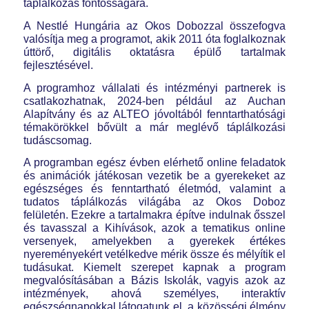
táplálkozás fontosságára.
A Nestlé Hungária az Okos Dobozzal összefogva
valósítja meg a programot, akik 2011 óta foglalkoznak
úttörő, digitális oktatásra épülő tartalmak
fejlesztésével.
A programhoz vállalati és intézményi partnerek is
csatlakozhatnak, 2024-ben például az Auchan
Alapítvány és az ALTEO jóvoltából fenntarthatósági
témakörökkel bővült a már meglévő táplálkozási
tudáscsomag.
A programban egész évben elérhető online feladatok
és animációk játékosan vezetik be a gyerekeket az
egészséges és fenntartható életmód, valamint a
tudatos táplálkozás világába az Okos Doboz
felületén. Ezekre a tartalmakra építve indulnak ősszel
és tavasszal a Kihívások, azok a tematikus online
versenyek, amelyekben a gyerekek értékes
nyereményekért vetélkedve mérik össze és mélyítik el
tudásukat. Kiemelt szerepet kapnak a program
megvalósításában a Bázis Iskolák, vagyis azok az
intézmények, ahová személyes, interaktív
egészségnapokkal látogatunk el, a közösségi élmény