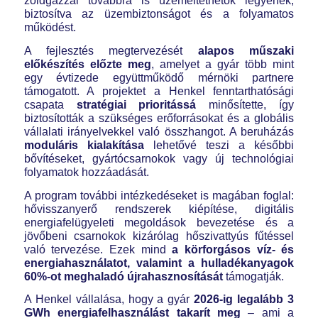
zöldgázzal továbbra is üzemeltethetők legyenek,
biztosítva az üzembiztonságot és a folyamatos
működést.
A fejlesztés megtervezését
alapos műszaki
előkészítés előzte meg
, amelyet a gyár több mint
egy évtizede együttműködő mérnöki partnere
támogatott. A projektet a Henkel fenntarthatósági
csapata
stratégiai prioritássá
minősítette, így
biztosították a szükséges erőforrásokat és a globális
vállalati irányelvekkel való összhangot. A beruházás
moduláris kialakítása
lehetővé teszi a későbbi
bővítéseket, gyártócsarnokok vagy új technológiai
folyamatok hozzáadását.
A program további intézkedéseket is magában foglal:
hővisszanyerő rendszerek kiépítése, digitális
energiafelügyeleti megoldások bevezetése és a
jövőbeni csarnokok kizárólag hőszivattyús fűtéssel
való tervezése. Ezek mind
a körforgásos víz- és
energiahasználatot, valamint a hulladékanyagok
60%-ot meghaladó újrahasznosítását
támogatják.
A Henkel vállalása, hogy a gyár
2026-ig legalább 3
GWh energiafelhasználást takarít meg
– ami a