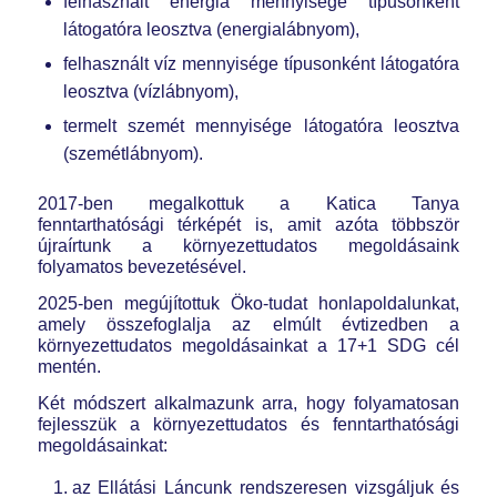
felhasznált energia mennyisége típusonként
látogatóra leosztva (energialábnyom),
felhasznált víz mennyisége típusonként látogatóra
leosztva (vízlábnyom),
termelt szemét mennyisége látogatóra leosztva
(szemétlábnyom).
2017-ben megalkottuk a Katica Tanya
fenntarthatósági térképét is, amit azóta többször
újraírtunk a környezettudatos megoldásaink
folyamatos bevezetésével.
2025-ben megújítottuk Öko-tudat honlapoldalunkat,
amely összefoglalja az elmúlt évtizedben a
környezettudatos megoldásainkat a 17+1 SDG cél
mentén.
Két módszert alkalmazunk arra, hogy folyamatosan
fejlesszük a környezettudatos és fenntarthatósági
megoldásainkat:
az Ellátási Láncunk rendszeresen vizsgáljuk és