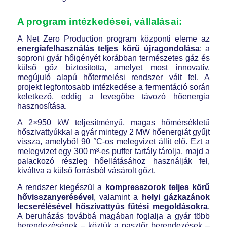
A program intézkedései, vállalásai:
A Net Zero Production program központi eleme az
energiafelhasználás teljes körű újragondolása
: a
soproni gyár hőigényét korábban természetes gáz és
külső gőz biztosította, amelyet most innovatív,
megújuló alapú hőtermelési rendszer vált fel. A
projekt legfontosabb intézkedése a fermentáció során
keletkező, eddig a levegőbe távozó hőenergia
hasznosítása.
A 2×950 kW teljesítményű, magas hőmérsékletű
hőszivattyúkkal a gyár mintegy 2 MW hőenergiát gyűjt
vissza, amelyből 90 °C-os melegvizet állít elő. Ezt a
melegvizet egy 300 m³-es puffer tartály tárolja, majd a
palackozó részleg hőellátásához használják fel,
kiváltva a külső forrásból vásárolt gőzt.
A rendszer kiegészül a
kompresszorok teljes körű
hővisszanyerésével
, valamint a
helyi gázkazánok
lecserélésével
hőszivattyús fűtési megoldásokra
.
A beruházás továbbá magában foglalja a gyár több
berendezésének – köztük a pasztőr berendezések –