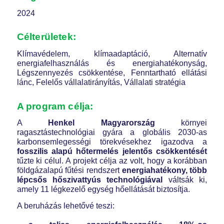
2024
Célterületek:
Klímavédelem, klímaadaptáció, Alternatív
energiafelhasználás és energiahatékonyság,
Légszennyezés csökkentése, Fenntartható ellátási
lánc, Felelős vállalatirányítás, Vállalati stratégia
A program célja:
A
Henkel Magyarország
környei
ragasztástechnológiai gyára a globális 2030-as
karbonsemlegességi törekvésekhez igazodva a
fosszilis alapú hőtermelés jelentős csökkentését
tűzte ki célul. A projekt célja az volt, hogy a korábban
földgázalapú fűtési rendszert
energiahatékony, több
lépcsős hőszivattyús technológiával
váltsák ki,
amely 11 légkezelő egység hőellátását biztosítja.
A beruházás lehetővé teszi: