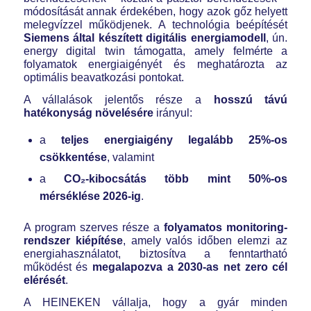
módosítását annak érdekében, hogy azok gőz helyett
melegvízzel működjenek. A technológia beépítését
Siemens által készített digitális energiamodell
, ún.
energy digital twin támogatta, amely felmérte a
folyamatok energiaigényét és meghatározta az
optimális beavatkozási pontokat.
A vállalások jelentős része a
hosszú távú
hatékonyság növelésére
irányul:
a
teljes energiaigény legalább 25%-os
csökkentése
, valamint
a
CO₂-kibocsátás több mint 50%-os
mérséklése 2026-ig
.
A program szerves része a
folyamatos monitoring-
rendszer kiépítése
, amely valós időben elemzi az
energiahasználatot, biztosítva a fenntartható
működést és
megalapozva a 2030-as net zero cél
elérését
.
A HEINEKEN vállalja, hogy a gyár minden