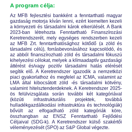
A program célja:
Az MFB fejlesztési bankként a fenntartható magyar
gazdaság motorja kíván lenni, ezért kiemelten kezeli
a környezeti és társadalmi károk elkerülését. A Bank
2023-ban létrehozta Fenntartható Finanszírozási
Keretrendszerét, mely egységes rendszerben kezeli
az MFB Zrt. fenntarthatósághoz kötődő (a zöld és
társadalmi célú), forrásbevonásához kapcsolódó, és
az abból finanszírozható zöld és társadalmi fókuszú
kihelyezési célokat, melyek a klímaadaptív gazdasági
áttérést és/vagy pozitív társadalmi hatás elérését
segítik elő. A Keretrendszer igazodik a nemzetközi
piaci gyakorlathoz és megfelel az ICMA, valamint az
LMA által kibocsátott zöld -és társadalmi kötvény,
valamint hitelsztenderdeknek. A Keretrendszer 2025-
ös felülvizsgálata során további két kategóriával
(közúti infrastrukturális projektek, továbbá
hulladékgazdálkodási infrastruktúra és technológiák)
bővült az elfogadható zöld kategóriák köre,
összhangban az ENSZ Fenntartható Fejlődési
Céljaival (SDG-k). A Keretrendszer külső szakértői
véleményezését (SPO) az S&P Global végezte.