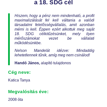
a 18. SDG cél
Hiszem, hogy a pénz nem mindenható, a profit
maximalizálását fel kell váltania a valódi
társadalmi felelősségvállalás, amit azonban
mérni is kell. Éppen ezért alkottuk meg saját
18. SDG célkitűzésünket, mely ilyen
mérőszámokat vezet be vállalati
működésünkbe.
Nelson Mandelát idézve: Mindaddig
lehetetlennek tűnik, amíg meg nem csinálod!
Handó János,
alapító tulajdonos
Cég neve:
Katica Tanya
Megvalósítás éve:
2008 óta