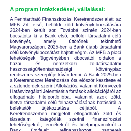
A program intézkedései, vállalásai:
A Fenntartható Finanszírozási Keretrendszer alatt, az
MFB Zrt. első, belföldi zöld kötvénykibocsátására
2024-ben került sor. Továbbá szintén 2024-ben
bocsátotta ki a Bank első, belföldi társadalmi célú
kötvényét, amely úttörőnek tekinthető
Magyarországon. 2025-ben a Bank újabb társadalmi
célú kötvénykibocsátást hajtott végre. Az MFB a piaci
lehetőségek függvényében kibocsátói oldalon a
hazai- és nemzetközi zöld/társadalmi
hasznosságú/fenntarthatósági kötvénypiac
rendszeres szereplője kíván lenni. A Bank 2025-ben
a Keretrendszer létrehozása óta először készítette el
a sztenderdek szerint Allokációs, valamint Környezeti
Hatásvizsgálati Jelentését a források allokációjáról az
elfogadható hitelportfólióba, valamint azok zöld,
illetve társadalmi célú felhasználásának hatásáról a
befektetők tájékoztatása céljából. A
Keretrendszerben megjelölt elfogadható zöld és
társadalmi kategóriák szerinti finanszírozási
lehetőségekről, termékekről és hitelprogramokról a
Bank ügyfeleit, refinanszírozott partnereit