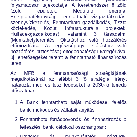
folyamatosan tájékoztatja. A Keretrendszer 8 zöld
(Zöld épületek, Megújuló energia,
Energiahatékonyság, Fenntartható vízgazdálkodás,
szennyvízkezelés, Fenntartható gazdálkodás, Tiszta
közlekedés, Közúti infrastrukturális projektek,
Hulladékgazdálkodás), valamint 3 társadalmi
(Munkahelyteremtés, Oktatáshoz való hozzáférés
előmozdítása, Az egészségügyi ellátáshoz való
hozzáférés biztosítása) elfogadhatósági kategóriával
új lehetőségeket teremt a fenntartható finanszírozás
terén.
Az MFB a fenntarthatósági stratégiájának
megalkotásánál az alábbi 3 fő stratégiai irányt
határozta meg és tesz lépéseket a 2030-ig terjedő
időszakban:
A Bank fenntartható saját működése, felelős
banki működés és vállalatirányítás;
Fenntartható forrásbevonás és finanszírozás a
fejlesztési banki célokkal összhangban;
Ügyfelek és munkavállalók pénzügyi