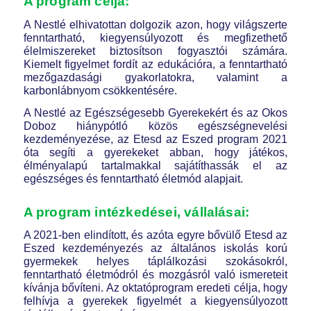
A program célja:
A Nestlé elhivatottan dolgozik azon, hogy világszerte
fenntartható, kiegyensúlyozott és megfizethető
élelmiszereket biztosítson fogyasztói számára.
Kiemelt figyelmet fordít az edukációra, a fenntartható
mezőgazdasági gyakorlatokra, valamint a
karbonlábnyom csökkentésére.
A Nestlé az Egészségesebb Gyerekekért és az Okos
Doboz hiánypótló közös egészségnevelési
kezdeményezése, az Etesd az Eszed program 2021
óta segíti a gyerekeket abban, hogy játékos,
élményalapú tartalmakkal sajátíthassák el az
egészséges és fenntartható életmód alapjait.
A program intézkedései, vállalásai:
A 2021-ben elindított, és azóta egyre bővülő Etesd az
Eszed kezdeményezés az általános iskolás korú
gyermekek helyes táplálkozási szokásokról,
fenntartható életmódról és mozgásról való ismereteit
kívánja bővíteni. Az oktatóprogram eredeti célja, hogy
felhívja a gyerekek figyelmét a kiegyensúlyozott