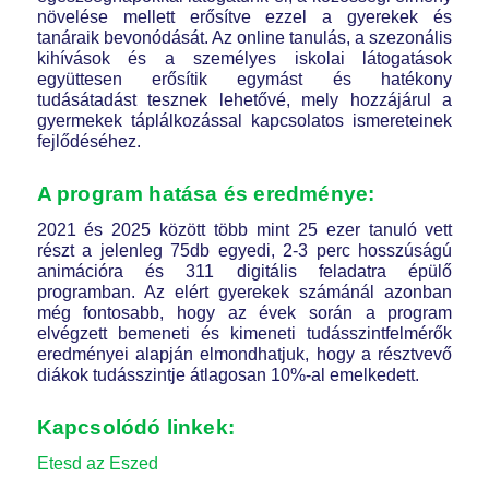
növelése mellett erősítve ezzel a gyerekek és
tanáraik bevonódását. Az online tanulás, a szezonális
kihívások és a személyes iskolai látogatások
együttesen erősítik egymást és hatékony
tudásátadást tesznek lehetővé, mely hozzájárul a
gyermekek táplálkozással kapcsolatos ismereteinek
fejlődéséhez.
A program hatása és eredménye:
2021 és 2025 között több mint 25 ezer tanuló vett
részt a jelenleg 75db egyedi, 2-3 perc hosszúságú
animációra és 311 digitális feladatra épülő
programban. Az elért gyerekek számánál azonban
még fontosabb, hogy az évek során a program
elvégzett bemeneti és kimeneti tudásszintfelmérők
eredményei alapján elmondhatjuk, hogy a résztvevő
diákok tudásszintje átlagosan 10%-al emelkedett.
Kapcsolódó linkek:
Etesd az Eszed