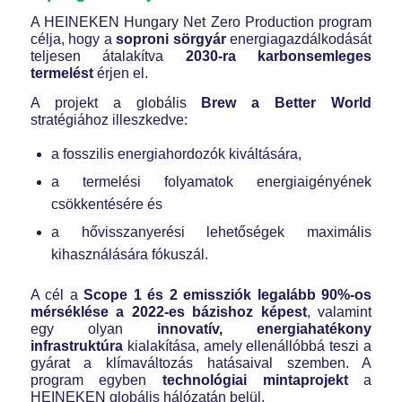
A HEINEKEN Hungary Net Zero Production program
célja, hogy a
soproni sörgyár
energiagazdálkodását
teljesen átalakítva
2030-ra karbonsemleges
termelést
érjen el.
A projekt a globális
Brew a Better World
stratégiához illeszkedve:
a fosszilis energiahordozók kiváltására,
a termelési folyamatok energiaigényének
csökkentésére és
a hővisszanyerési lehetőségek maximális
kihasználására fókuszál.
A cél a
Scope 1 és 2 emissziók legalább 90%-os
mérséklése a 2022-es bázishoz képest
, valamint
egy olyan
innovatív, energiahatékony
infrastruktúra
kialakítása, amely ellenállóbbá teszi a
gyárat a klímaváltozás hatásaival szemben. A
program egyben
technológiai mintaprojekt
a
HEINEKEN globális hálózatán belül.