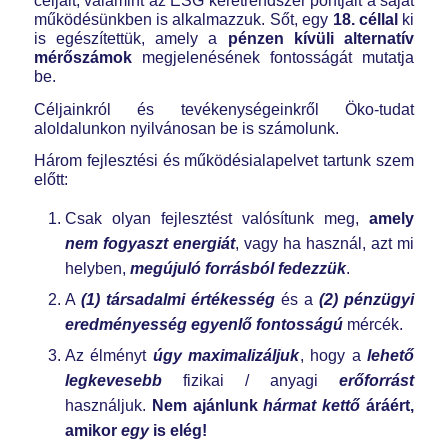
céljait, valamint az ESG keretrendszer pontjait a saját
működésünkben is alkalmazzuk. Sőt, egy
18. céllal
ki
is egészítettük, amely a
pénzen kívüli alternatív
mérőszámok
megjelenésének fontosságát mutatja
be.
Céljainkról és tevékenységeinkről Öko-tudat
aloldalunkon nyilvánosan be is számolunk.
Három fejlesztési és működésialapelvet tartunk szem
előtt:
Csak olyan fejlesztést valósítunk meg,
amely
nem fogyaszt energiát
, vagy ha használ, azt mi
helyben,
megújuló forrásból fedezzük
.
A
(1)
társadalmi értékesség
és a
(2) pénzügyi
eredményesség egyenlő fontosságú
mércék.
Az élményt
úgy maximalizáljuk
, hogy a
lehető
legkevesebb
fizikai / anyagi
erőforrást
használjuk.
Nem ajánlunk
hármat
kettő
áráért,
amikor
egy
is elég!