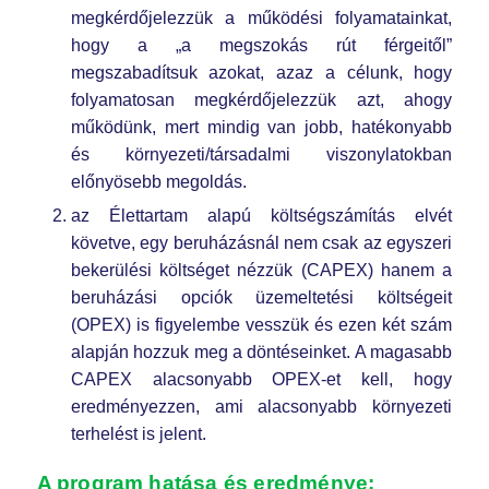
megkérdőjelezzük a működési folyamatainkat,
hogy a „a megszokás rút férgeitől”
megszabadítsuk azokat, azaz a célunk, hogy
folyamatosan megkérdőjelezzük azt, ahogy
működünk, mert mindig van jobb, hatékonyabb
és környezeti/társadalmi viszonylatokban
előnyösebb megoldás.
az Élettartam alapú költségszámítás elvét
követve, egy beruházásnál nem csak az egyszeri
bekerülési költséget nézzük (CAPEX) hanem a
beruházási opciók üzemeltetési költségeit
(OPEX) is figyelembe vesszük és ezen két szám
alapján hozzuk meg a döntéseinket. A magasabb
CAPEX alacsonyabb OPEX-et kell, hogy
eredményezzen, ami alacsonyabb környezeti
terhelést is jelent.
A program hatása és eredménye: