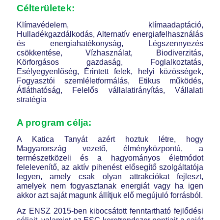
Célterületek:
Klímavédelem, klímaadaptáció,
Hulladékgazdálkodás, Alternatív energiafelhasználás
és energiahatékonyság, Légszennyezés
csökkentése, Vízhasználat, Biodiverzitás,
Körforgásos gazdaság, Foglalkoztatás,
Esélyegyenlőség, Érintett felek, helyi közösségek,
Fogyasztói szemléletformálás, Etikus működés,
Átláthatóság, Felelős vállalatirányítás, Vállalati
stratégia
A program célja:
A Katica Tanyát azért hoztuk létre, hogy
Magyarország vezető, élményközpontú, a
természetközeli és a hagyományos életmódot
felelevenítő, az aktív pihenést elősegítő szolgáltatója
legyen, amely csak olyan attrakciókat fejleszt,
amelyek nem fogyasztanak energiát vagy ha igen
akkor azt saját magunk állítjuk elő megújuló forrásból.
Az ENSZ 2015-ben kibocsátott fenntartható fejlődési