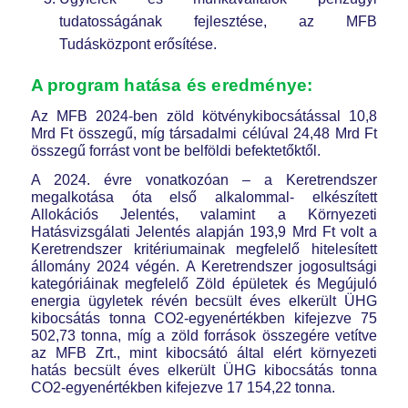
tudatosságának fejlesztése, az MFB
Tudásközpont erősítése.
A program hatása és eredménye:
Az MFB 2024-ben zöld kötvénykibocsátással 10,8
Mrd Ft összegű, míg társadalmi célúval 24,48 Mrd Ft
összegű forrást vont be belföldi befektetőktől.
A 2024. évre vonatkozóan – a Keretrendszer
megalkotása óta első alkalommal- elkészített
Allokációs Jelentés, valamint a Környezeti
Hatásvizsgálati Jelentés alapján 193,9 Mrd Ft volt a
Keretrendszer kritériumainak megfelelő hitelesített
állomány 2024 végén. A Keretrendszer jogosultsági
kategóriáinak megfelelő Zöld épületek és Megújuló
energia ügyletek révén becsült éves elkerült ÜHG
kibocsátás tonna CO2-egyenértékben kifejezve 75
502,73 tonna, míg a zöld források összegére vetítve
az MFB Zrt., mint kibocsátó által elért környezeti
hatás becsült éves elkerült ÜHG kibocsátás tonna
CO2-egyenértékben kifejezve 17 154,22 tonna.