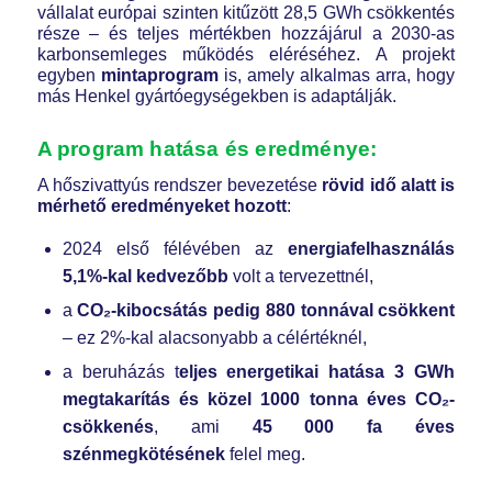
vállalat európai szinten kitűzött 28,5 GWh csökkentés
része – és teljes mértékben hozzájárul a 2030-as
karbonsemleges működés eléréséhez. A projekt
egyben
mintaprogram
is, amely alkalmas arra, hogy
más Henkel gyártóegységekben is adaptálják.
A program hatása és eredménye:
A hőszivattyús rendszer bevezetése
rövid idő alatt is
mérhető eredményeket hozott
:
2024 első félévében az
energiafelhasználás
5,1%-kal kedvezőbb
volt a tervezettnél,
a
CO₂-kibocsátás pedig 880 tonnával csökkent
– ez 2%-kal alacsonyabb a célértéknél,
a beruházás t
eljes energetikai hatása 3 GWh
megtakarítás és közel 1000 tonna éves CO₂-
csökkenés
, ami
45 000 fa éves
szénmegkötésének
felel meg.