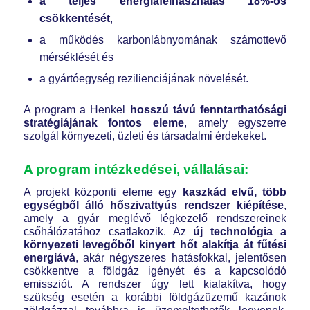
a teljes energiafelhasználás 18%-os
csökkentését
,
a működés karbonlábnyomának számottevő
mérséklését és
a gyártóegység rezilienciájának növelését.
A program a Henkel
hosszú távú fenntarthatósági
stratégiájának fontos eleme
, amely egyszerre
szolgál környezeti, üzleti és társadalmi érdekeket.
A program intézkedései, vállalásai:
A projekt központi eleme egy
kaszkád elvű, több
egységből álló hőszivattyús rendszer kiépítése
,
amely a gyár meglévő légkezelő rendszereinek
csőhálózatához csatlakozik. Az
új technológia a
környezeti levegőből kinyert hőt alakítja át fűtési
energiává
, akár négyszeres hatásfokkal, jelentősen
csökkentve a földgáz igényét és a kapcsolódó
emissziót. A rendszer úgy lett kialakítva, hogy
szükség esetén a korábbi földgázüzemű kazánok