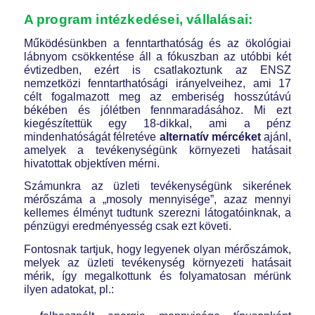
A program intézkedései, vállalásai:
Működésünkben a fenntarthatóság és az ökológiai
lábnyom csökkentése áll a fókuszban az utóbbi két
évtizedben, ezért is csatlakoztunk az ENSZ
nemzetközi fenntarthatósági irányelveihez, ami 17
célt fogalmazott meg az emberiség hosszútávú
békében és jólétben fennmaradásához. Mi ezt
kiegészítettük egy 18-dikkal, ami a pénz
mindenhatóságát félretéve
alternatív mércéket
ajánl,
amelyek a tevékenységünk környezeti hatásait
hivatottak objektíven mérni.
Számunkra az üzleti tevékenységünk sikerének
mérőszáma a „mosoly mennyisége”, azaz mennyi
kellemes élményt tudtunk szerezni látogatóinknak, a
pénzügyi eredményesség csak ezt követi.
Fontosnak tartjuk, hogy legyenek olyan mérőszámok,
melyek az üzleti tevékenység környezeti hatásait
mérik, így megalkottunk és folyamatosan mérünk
ilyen adatokat, pl.: