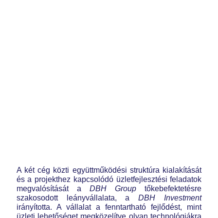
A két cég közti együttműködési struktúra kialakítását
és a projekthez kapcsolódó üzletfejlesztési feladatok
megvalósítását a
DBH Group
tőkebefektetésre
szakosodott leányvállalata, a
DBH Investment
irányította. A vállalat a fenntartható fejlődést, mint
üzleti lehetőséget megközelítve olyan technológiákra