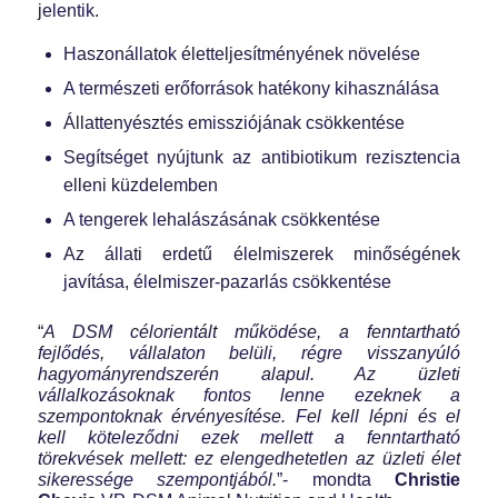
jelentik.
Haszonállatok életteljesítményének növelése
A természeti erőforrások hatékony kihasználása
Állattenyésztés emissziójának csökkentése
Segítséget nyújtunk az antibiotikum rezisztencia
elleni küzdelemben
A tengerek lehalászásának csökkentése
Az állati erdetű élelmiszerek minőségének
javítása, élelmiszer-pazarlás csökkentése
“
A DSM célorientált működése, a fenntartható
fejlődés, vállalaton belüli, régre visszanyúló
hagyományrendszerén alapul. Az üzleti
vállalkozásoknak fontos lenne ezeknek a
szempontoknak érvényesítése. Fel kell lépni és el
kell köteleződni ezek mellett a fenntartható
törekvések mellett: ez elengedhetetlen az üzleti élet
sikeressége szempontjából.
”- mondta
Christie