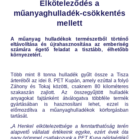
Elköteleződés a
műanyaghulladék-csökkentés
mellett
A műanyag hulladékok természetből történő
eltávolítása és újrahasznosítása az emberiség
számára égető feladat a tisztább, élhetőbb
környezetért.
Több mint 8 tonna hulladék gyűlt össze a Tisza
árteréből az idei 8. PET Kupán, amely ezúttal a folyó
Záhony és Tokaj közötti, csaknem 80 kilométeres
szakaszán zajlott. Az összegyűjtött hulladék
anyagokat fajtánként átválogatva többféle termék
gyártásában is hasznosítani lehet, ezzel is
előmozdítva a műanyaghulladékok körforgásban
tartását.
„A Henkel elkötelezettsége a fenntarthatóság terén
alapvető vállalati értékeink egyike, ezért évek óta
nagy örömmel csatlakozunk a PET Kupa példaértékű