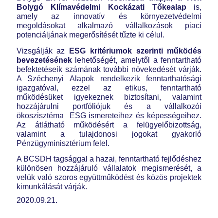
Bolygó Klímavédelmi Kockázati Tőkealap
is,
amely az innovatív és környezetvédelmi
megoldásokat alkalmazó vállalkozások piaci
potenciáljának megerősítését tűzte ki célul.
Vizsgálják az
ESG kritériumok szerinti működés
bevezetésének
lehetőségét, amelytől a fenntartható
befektetéseik számának további növekedését várják.
A Széchenyi Alapok rendelkezik fenntarthatósági
igazgatóval, ezzel az etikus, fenntartható
működésüket igyekeznek biztosítani, valamint
hozzájárulni portfóliójuk és a vállalkozói
ökoszisztéma ESG ismereteihez és képességeihez.
Az átlátható működésért a felügyelőbizottság,
valamint a tulajdonosi jogokat gyakorló
Pénzügyminisztérium felel.
A BCSDH tagsággal a hazai, fenntartható fejlődéshez
különösen hozzájáruló vállalatok megismerését, a
velük való szoros együttműködést és közös projektek
kimunkálását várják.
2020.09.21.