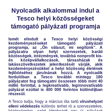
Nyolcadik alkalommal indul a
Tesco helyi közösségeket
támogató pályázati programja
Ismét elindult a Tesco helyi közösségi
kezdeményezéseket támogató pályázati
programja, az „Ön választ, mi segítünk”. A
pályázatra olyan helyi szervezetek, baráti
közösségek, intézmények, továbbá nonprofit kis-
és középvállalkozások, társasházak és
lakásszövetkezetek jelentkezését várják, akik
kezdeményezésükkel a helyi közösség életének
fejlődéséhez járulnának hozzá. A nyolcadik
fordulóban a Tesco további mintegy 180
pályázatot fog támogatni összesen több mint 40
millió forinttal, a legkreatívabb, leginnovatívabb
pályázat ezúttal is 400 000 forintos különdíjban
részesül.
A Tesco tudja, hogy a március óta tartó
vírushelyzet
elleni védekezés
különös terhet ró a szervezetekre,
közösségekre, ezért létrehozott egy új pályázati