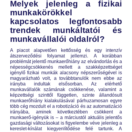
Melyek jelenleg a fizikai
munkakörökkel
kapcsolatos legfontosabb
trendek munkáltatói és
munkavállalói oldalról?
A piacot alapvetően kettősség és egy intenzív
átszerveződési folyamat jellemzi. A korábban
problémát jelentő munkaerőhiány az elvándorlás és a
népességcsökkenés mellett a szakképzettséget
igénylő fizikai munkák alacsony népszerűségével is
magyarázható volt, a továbbtanulók nem ebbe az
irányba indultak elsősorban. Az elérhető
munkavállalók számának csökkenése, valamint a
képzettségi szinttől független, szinte állandósult
munkaerőhiány kialakulásával párhuzamosan egyre
több cég mozdult el a robotizáció és az automatizáció
irányába, aminek következtében csökkent a
munkaerő-igényük is – a márciustól aktuális jelentős
gazdasági változásokat is figyelembe véve jelenleg a
kereslet-kínálat kiegyenlítődése felé tartunk. A