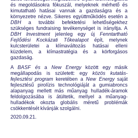
és megoldásokra fókuszál, melyeknek mérhető és
kimutatható hatásai vannak a gazdaságra és a
környezetre nézve. Sikeres együttműködés esetén a
DBH
a további befektetési lehetőségekhez
szükséges fundraising tevékenységet is irányítja. A
DBH Investment
jelenleg egy új
Fenntartható
Fejlődési Kockázati Tőkealapot
épít, melynek
kulcsterületei a klímaváltozás hatásai elleni
küzdelem, a klímastratégia és a körforgásos
gazdaság.
A
BASF és
a
New Energy
között egy másik
megállapodás is született: egy
közös kutatás-
fejlesztési program
keretében a
New Energy
saját
fejlesztésű pirolízis technológiáját a gumiabroncs
alapanyag mellett más műanyag hulladék-áramok
feldolgozásába is átültetik, mellyel a műanyag-
hulladékok okozta globális méretű problémák
csökkentését kívánják szolgálni.
2020.09.21.