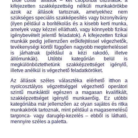
“blue collar” állások – két csoportba oszthatók: a
kifejezetten szakképzettség nélküli munkakörökbe
azok az állások tartoznak, amelyekhez nem
szükséges speciális szakképesítés vagy bizonyítvány
(ilyen például a borítékolás és a kisebb kerti munka,
amelyek vagy kézzel ellátható, vagy könnyebb fizikai
igénybevételt jelentő feladatok). A kifejezetten fizikai
munkák pedig jellemzően erőkifejtéssel végezhetők,
tevékenységi körtől függően nagyobb megterheléssel
is járhatnak (például a kézi rakodó, illetve
állómunkák). Utóbbi kategórián belül is
megkülönböztethetünk szakképzettséget igénylő,
illetve anélkül is végezhető feladatköröket.
Az állások széles választéka elérhető itthon a
nyolcosztályos végzettséggel végezhető operátori
szintű munkáktól egészen a magasan kvalifikált,
szakképzettséget igénylő munkaerőig. Ez utóbbi
kategóriába már jellemzően az olyan sajátos és ritka
munkakörök tartoznak, mint például a magasemelésű
targonca- vagy darugép-kezelés – ebből is látható,
mennyire széles a paletta.