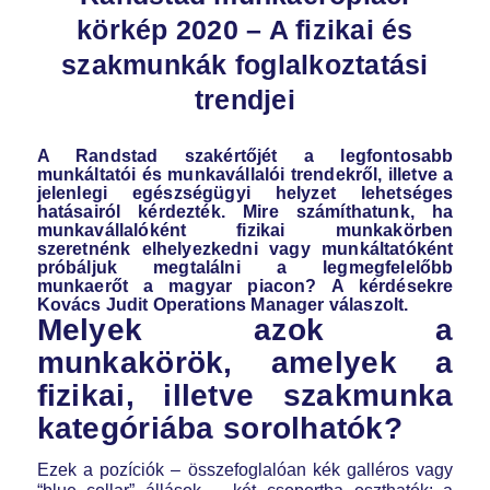
körkép 2020 – A fizikai és
szakmunkák foglalkoztatási
trendjei
A Randstad szakértőjét a legfontosabb
munkáltatói és munkavállalói trendekről, illetve a
jelenlegi egészségügyi helyzet lehetséges
hatásairól kérdezték. Mire számíthatunk, ha
munkavállalóként fizikai munkakörben
szeretnénk elhelyezkedni vagy munkáltatóként
próbáljuk megtalálni a legmegfelelőbb
munkaerőt a magyar piacon? A kérdésekre
Kovács Judit
Operations Manager válaszolt.
Melyek azok a
munkakörök, amelyek a
fizikai, illetve szakmunka
kategóriába sorolhatók?
Ezek a pozíciók – összefoglalóan kék galléros vagy