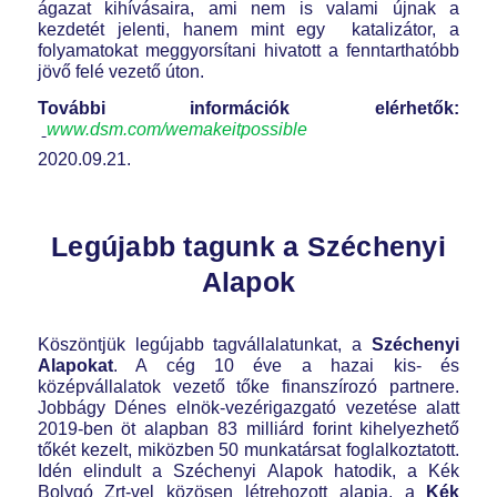
ágazat kihívásaira, ami nem is valami újnak a
kezdetét jelenti, hanem mint egy katalizátor, a
folyamatokat meggyorsítani hivatott a fenntarthatóbb
jövő felé vezető úton.
További információk elérhetők:
www.dsm.com/wemakeitpossible
2020.09.21.
Legújabb tagunk a Széchenyi
Alapok
Köszöntjük legújabb tagvállalatunkat, a
Széchenyi
Alapokat
. A cég 10 éve a hazai kis- és
középvállalatok vezető tőke finanszírozó partnere.
Jobbágy Dénes elnök-vezérigazgató vezetése alatt
2019-ben öt alapban 83 milliárd forint kihelyezhető
tőkét kezelt, miközben 50 munkatársat foglalkoztatott.
Idén elindult a Széchenyi Alapok hatodik, a Kék
Bolygó Zrt-vel közösen létrehozott alapja, a
Kék