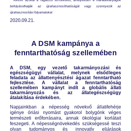
befolyásolhatják az újrahasznosíthatóságát vagy szennyezik az
újrahasznosítási folyamatokat
2020.09.21.
A DSM kampánya a
fenntarthatóság szellemében
A DSM, egy vezető takarmányozási és
egészségügyi vállalat, melynek elsődleges
feladata az állattenyésztési ágazat fenntartható
fejlesztése. A vállalat a fenntarthatóság
szellemében kampányt indít a globális állati
takarmányozás és az állategészségügy
átalakítása érdekében.
Napjainkban a népesség növekvő állatifehérje
igénye óriási nyomást gyakorol bolygónk véges
természeti erőforrásaira, annak ökológiai korlátait
feszegeti. A népességnövekedés szükségessé teszi
olyan tudományos és innovatív eljárások