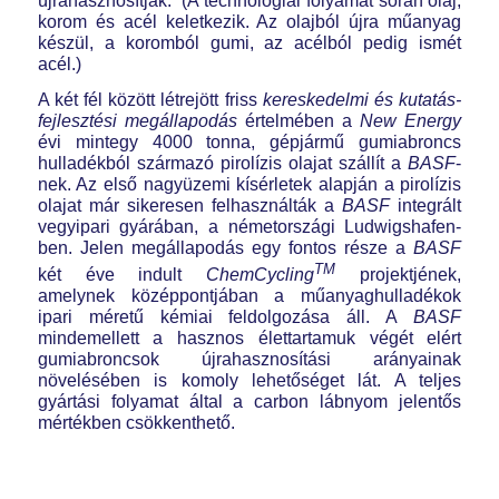
újrahasznosítják. (A technológiai folyamat során olaj,
korom és acél keletkezik. Az olajból újra műanyag
készül, a koromból gumi, az acélból pedig ismét
acél.)
A két fél között létrejött friss
kereskedelmi és kutatás-
fejlesztési megállapodás
értelmében a
New Energy
évi mintegy 4000 tonna, gépjármű gumiabroncs
hulladékból származó pirolízis olajat szállít a
BASF
-
nek. Az első nagyüzemi kísérletek alapján a pirolízis
olajat már sikeresen felhasználták a
BASF
integrált
vegyipari gyárában, a németországi Ludwigshafen-
ben. Jelen megállapodás egy fontos része a
BASF
TM
két éve indult
ChemCycling
projektjének,
amelynek középpontjában a műanyaghulladékok
ipari méretű kémiai feldolgozása áll. A
BASF
mindemellett a hasznos élettartamuk végét elért
gumiabroncsok újrahasznosítási arányainak
növelésében is komoly lehetőséget lát. A teljes
gyártási folyamat által a carbon lábnyom jelentős
mértékben csökkenthető.