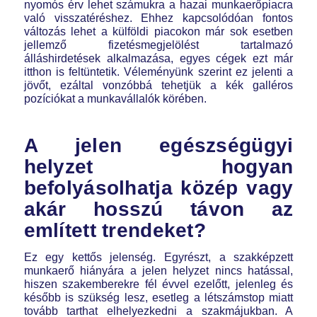
nyomós érv lehet számukra a hazai munkaerőpiacra
való visszatéréshez. Ehhez kapcsolódóan fontos
változás lehet a külföldi piacokon már sok esetben
jellemző fizetésmegjelölést tartalmazó
álláshirdetések alkalmazása, egyes cégek ezt már
itthon is feltüntetik. Véleményünk szerint ez jelenti a
jövőt, ezáltal vonzóbbá tehetjük a kék galléros
pozíciókat a munkavállalók körében.
A jelen egészségügyi
helyzet hogyan
befolyásolhatja közép vagy
akár hosszú távon az
említett trendeket?
Ez egy kettős jelenség. Egyrészt, a szakképzett
munkaerő hiányára a jelen helyzet nincs hatással,
hiszen szakemberekre fél évvel ezelőtt, jelenleg és
később is szükség lesz, esetleg a létszámstop miatt
tovább tarthat elhelyezkedni a szakmájukban. A