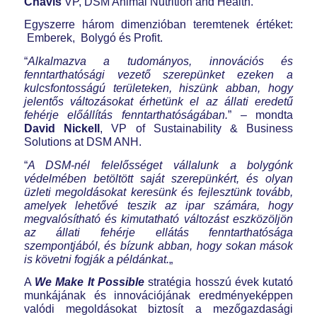
Chavis
VP, DSM Animal Nutrition and Health.
Egyszerre három dimenzióban teremtenek értéket:
Emberek, Bolygó és Profit.
“
Alkalmazva a tudományos, innovációs és
fenntarthatósági vezető szerepünket ezeken a
kulcsfontosságú területeken, hiszünk abban, hogy
jelentős változásokat érhetünk el az állati eredetű
fehérje előállítás fenntarthatóságában.
” – mondta
David Nickell
, VP of Sustainability & Business
Solutions at DSM ANH.
“
A DSM-nél felelősséget vállalunk a bolygónk
védelmében betöltött saját szerepünkért, és olyan
üzleti megoldásokat keresünk és fejlesztünk tovább,
amelyek lehetővé teszik az ipar számára, hogy
megvalósítható és kimutatható változást eszközöljön
az állati fehérje ellátás fenntarthatósága
szempontjából, és bízunk abban, hogy sokan mások
is követni fogják a példánkat.
„
A
We Make It Possible
stratégia hosszú évek kutató
munkájának és innovációjának eredményeképpen
valódi megoldásokat biztosít a mezőgazdasági