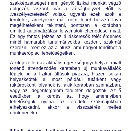
szakképzettséget nem igénylő fizikai munkát végző
dolgozók viszont már a válsághelyzet előtt is
„veszélyeztetettek” voltak, ugyanis ezek azok a
területek, amelyekre már nem lehet hosszú távú
megélhetésként tekinteni, pontosan a korábban
említett automatizálási folyamatok elterjedése miatt.
Ez egy fontos jelzés az álláskeresők felé: érdemes
minél hamarabb tanulmányokba kezdeni, szakmát
szerezni, mert ez az a plusz, ami nagyot lendíthet a
munkaerőpiaci lehetőségeiken.
A kifejezetten az aktuális egészségügyi helyzet miatt
történő átrendeződés keretében új munkavállalók
léptek be a fizikai állások piacára, hiszen sokan
helyezkedtek el most például futárként vagy
raktárosként, olyanok is, akik korábban színházban,
vagy az idegenforgalom területén dolgoztak. Az ő
esetükben a kérdés az, hogy amennyiben
lehetőségük nyílna az eredeti szakmájukban
elhelyezkedni, akkor a visszatérés mellett
döntenének-e.