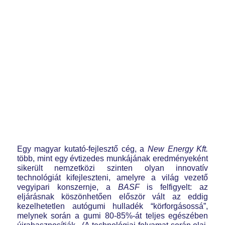
Egy magyar kutató-fejlesztő cég, a
New Energy Kft.
több, mint egy évtizedes munkájának eredményeként
sikerült nemzetközi szinten olyan innovatív
technológiát kifejleszteni, amelyre a világ vezető
vegyipari konszernje, a
BASF
is felfigyelt: az
eljárásnak köszönhetően először vált az eddig
kezelhetetlen autógumi hulladék “körforgásossá”,
melynek során a gumi 80-85%-át teljes egészében