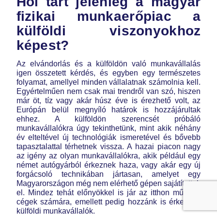
Hol tart jelenleg a magyar
fizikai munkaerőpiac a
külföldi viszonyokhoz
képest?
Az elvándorlás és a külföldön való munkavállalás
igen összetett kérdés, és egyben egy természetes
folyamat, amellyel minden vállalatnak számolnia kell.
Egyértelműen nem csak mai trendről van szó, hiszen
már öt, tíz vagy akár húsz éve is érezhető volt, az
Európán belül megnyíló határok is hozzájárultak
ehhez. A külföldön szerencsét próbáló
munkavállalókra úgy tekinthetünk, mint akik néhány
év elteltével új technológiák ismeretével és bővebb
tapasztalattal térhetnek vissza. A hazai piacon nagy
az igény az olyan munkavállalókra, akik például egy
német autógyárból érkeznek haza, vagy akár egy új
forgácsoló technikában jártasan, amelyet egy
Magyarországon még nem elérhető gépen sajátítottak
el. Mindez tehát előnyökkel is jár az itthon működő
cégek számára, emellett pedig hozzánk is érkeznek
külföldi munkavállalók.