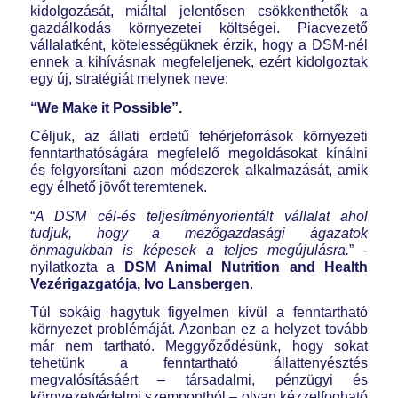
kidolgozását, miáltal jelentősen csökkenthetők a
gazdálkodás környezetei költségei. Piacvezető
vállalatként, kötelességüknek érzik, hogy a DSM-nél
ennek a kihívásnak megfeleljenek, ezért kidolgoztak
egy új, stratégiát melynek neve:
“We Make it Possible”.
Céljuk, az állati erdetű fehérjeforrások környezeti
fenntarthatóságára megfelelő megoldásokat kínálni
és felgyorsítani azon módszerek alkalmazását, amik
egy élhető jövőt teremtenek.
“
A DSM cél-és teljesítményorientált vállalat ahol
tudjuk, hogy a mezőgazdasági ágazatok
önmagukban is képesek a teljes megújulásra.
” -
nyilatkozta a
DSM Animal Nutrition and Health
Vezérigazgatója, Ivo Lansbergen
.
Túl sokáig hagytuk figyelmen kívül a fenntartható
környezet problémáját. Azonban ez a helyzet tovább
már nem tartható. Meggyőződésünk, hogy sokat
tehetünk a fenntartható állattenyésztés
megvalósításáért – társadalmi, pénzügyi és
környezetvédelmi szempontból – olyan kézzelfogható