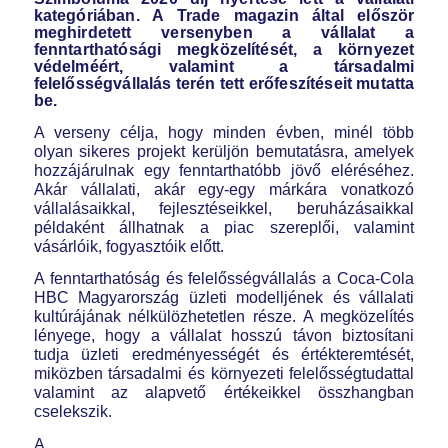
kategóriában. A Trade magazin által először
meghirdetett versenyben a vállalat a
fenntarthatósági megközelítését, a környezet
védelméért, valamint a társadalmi
felelősségvállalás terén tett erőfeszítéseit mutatta
be.
A verseny célja, hogy minden évben, minél több
olyan sikeres projekt kerüljön bemutatásra, amelyek
hozzájárulnak egy fenntarthatóbb jövő eléréséhez.
Akár vállalati, akár egy-egy márkára vonatkozó
vállalásaikkal, fejlesztéseikkel, beruházásaikkal
példaként állhatnak a piac szereplői, valamint
vásárlóik, fogyasztóik előtt.
A fenntarthatóság és felelősségvállalás a Coca-Cola
HBC Magyarország üzleti modelljének és vállalati
kultúrájának nélkülözhetetlen része. A megközelítés
lényege, hogy a vállalat hosszú távon biztosítani
tudja üzleti eredményességét és értékteremtését,
miközben társadalmi és környezeti felelősségtudattal
valamint az alapvető értékeikkel összhangban
cselekszik.
A