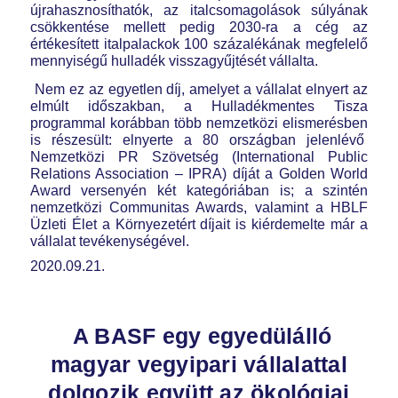
újrahasznosíthatók, az italcsomagolások súlyának
csökkentése mellett pedig 2030-ra a cég az
értékesített italpalackok 100 százalékának megfelelő
mennyiségű hulladék visszagyűjtését vállalta.
Nem ez az egyetlen díj, amelyet a vállalat elnyert az
elmúlt időszakban, a Hulladékmentes Tisza
programmal korábban több nemzetközi elismerésben
is részesült: elnyerte a 80 országban jelenlévő
Nemzetközi PR Szövetség (International Public
Relations Association – IPRA) díját a Golden World
Award versenyén két kategóriában is; a szintén
nemzetközi Communitas Awards, valamint a HBLF
Üzleti Élet a Környezetért díjait is kiérdemelte már a
vállalat tevékenységével.
2020.09.21.
A BASF egy egyedülálló
magyar vegyipari vállalattal
dolgozik együtt az ökológiai