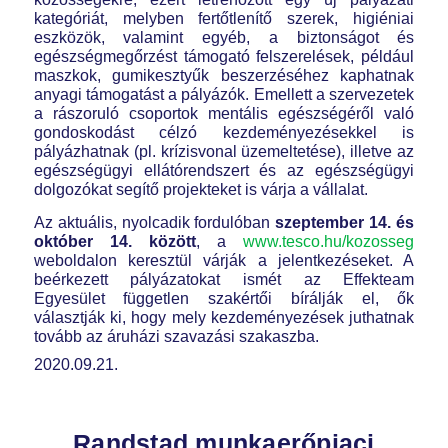
kategóriát, melyben fertőtlenítő szerek, higiéniai
eszközök, valamint egyéb, a biztonságot és
egészségmegőrzést támogató felszerelések, például
maszkok, gumikesztyűk beszerzéséhez kaphatnak
anyagi támogatást a pályázók. Emellett a szervezetek
a rászoruló csoportok mentális egészségéről való
gondoskodást célzó kezdeményezésekkel is
pályázhatnak (pl. krízisvonal üzemeltetése), illetve az
egészségügyi ellátórendszert és az egészségügyi
dolgozókat segítő projekteket is várja a vállalat.
Az aktuális, nyolcadik fordulóban
szeptember 14. és
október 14. között
, a
www.tesco.hu/kozosseg
weboldalon keresztül várják a jelentkezéseket. A
beérkezett pályázatokat ismét az Effekteam
Egyesület független szakértői bírálják el, ők
választják ki, hogy mely kezdeményezések juthatnak
tovább az áruházi szavazási szakaszba.
2020.09.21.
Randstad munkaerőpiaci