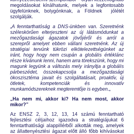
megoldásokat kínálhatunk, melyek a legfontosabb
ügyfelünknek, bolygónknak, a Földnek jólétét
szolgálják.
„
A fenntarthatóság a DNS-ünkben van. Szeretnénk
széleskörűen elterjeszteni az új látásmódunkat a
mezőgazdasági ágazatok jövőjéről és arról a
szerepről amelyet ebben vállani szeretnénk. Az új
stratégiai tervünk tükrözi elkötelezettségünket az
iránt, hogy hogy nem csupán a globális értéklánc
része kívánunk lenni, hanem arra törekszünk, hogy mi
magunk legyünk a változás mely irányítja a globális
párbeszédet, összekapcsolja a mezőgazdasági
ökoszisztéma javait és szolgáltatásait, proaktív, új
ötletek, kompetenciák és innovatív
munkamódszereknek megteremtője is egyben.
„
„Ha nem mi, akkor ki?
Ha nem most, akkor
mikor?”
Az ENSZ 2, 3, 12, 13, 14 számú fenntartható
fejlesztési céljaihoz igazodva a stratégiájukat 6
fenntarthatósági alappillérből alkották meg, amelyek
az állattenyésztési ágazat előtt álló főbb kihívásokat