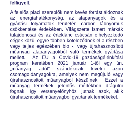
felfigyelt.
A felelős piaci szereplők nem kevés forrást áldoznak
az energiahatékonyság, az alapanyagok és a
gyártási folyamatok területén carbon lábnyomuk
csökkentése érdekében. Világszerte ismert márkák
tulajdonosai és az érteklánc csúcsán elhelyezkedő
cégek közül egyre többen köteleződnek el a részben
vagy teljes egészében bio -, vagy újrahasznosított
műanyag alapanyagokból való termékek gyártása
mellett. Az EU a Covid-19 gazdaságélénkítési
program keretében 2021 január 1-től egy ún.
„műanyag adót” szándékozik kivetni azon
csomagolóanyagokra, amelyek nem megújuló vagy
újrahasznosított műanyagból készülnek. Ezzel a
műanyag termékek jelentős mértékben drágulni
fognak, így versenyelőnyhöz jutnak azok, akik
újrahasznosított műanyagból gyártanak termékeket.