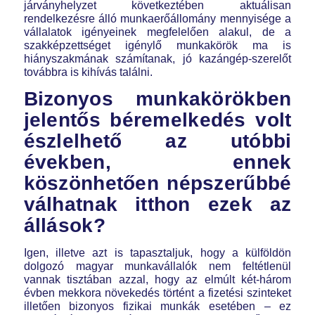
járványhelyzet következtében aktuálisan
rendelkezésre álló munkaerőállomány mennyisége a
vállalatok igényeinek megfelelően alakul, de a
szakképzettséget igénylő munkakörök ma is
hiányszakmának számítanak, jó kazángép-szerelőt
továbbra is kihívás találni.
Bizonyos munkakörökben
jelentős béremelkedés volt
észlelhető az utóbbi
években, ennek
köszönhetően népszerűbbé
válhatnak itthon ezek az
állások?
Igen, illetve azt is tapasztaljuk, hogy a külföldön
dolgozó magyar munkavállalók nem feltétlenül
vannak tisztában azzal, hogy az elmúlt két-három
évben mekkora növekedés történt a fizetési szinteket
illetően bizonyos fizikai munkák esetében – ez