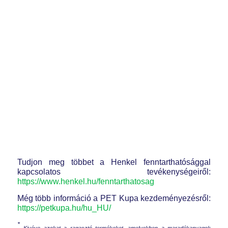
Tudjon meg többet a Henkel fenntarthatósággal
kapcsolatos tevékenységeiről:
https://www.henkel.hu/fenntarthatosag
Még több információ a PET Kupa kezdeményezésről:
https://petkupa.hu/hu_HU/
*
Kivéve azokat a ragasztó termékeket, amelyekben a maradékanyagok