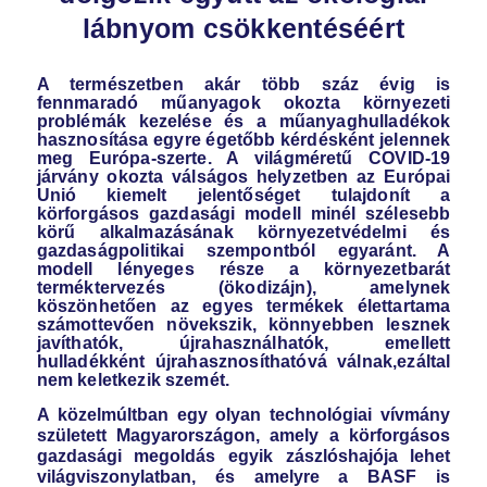
lábnyom csökkentéséért
A természetben akár több száz évig is
fennmaradó műanyagok okozta környezeti
problémák kezelése és a műanyaghulladékok
hasznosítása egyre égetőbb kérdésként jelennek
meg Európa-szerte. A világméretű COVID-19
járvány okozta válságos helyzetben az Európai
Unió kiemelt jelentőséget tulajdonít a
körforgásos gazdasági modell minél szélesebb
körű alkalmazásának környezetvédelmi és
gazdaságpolitikai szempontból egyaránt. A
modell lényeges része a környezetbarát
terméktervezés (ökodizájn), amelynek
köszönhetően az egyes termékek élettartama
számottevően növekszik, könnyebben lesznek
javíthatók, újrahasználhatók, emellett
hulladékként újrahasznosíthatóvá válnak,ezáltal
nem keletkezik szemét.
A közelmúltban egy olyan technológiai vívmány
született Magyarországon, amely
a körforgásos
gazdasági megoldás egyik zászlóshajója lehet
világviszonylatban, és amelyre a BASF is