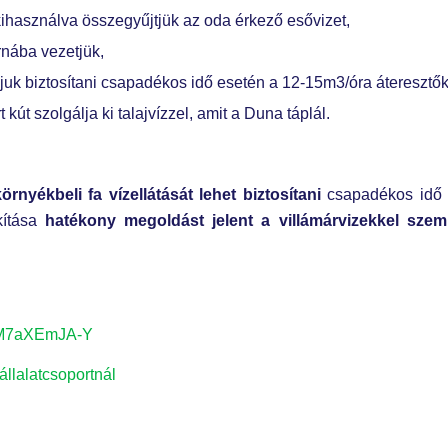
kihasználva összegyűjtjük az oda érkező esővizet​,
rnába vezetjük,​
udjuk biztosítani csapadékos idő esetén a 12-15m3/óra áteresztő
út szolgálja ki talajvízzel, amit a Duna táplál​.
örnyékbeli fa vízellátását lehet biztosítani
csapadékos idő
kítása
hatékony megoldást jelent a villámárvizekkel sze
/VM7aXEmJA-Y
llalatcsoportnál