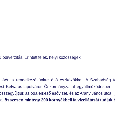
odiverzitás, Érintett felek, helyi közösségek
áért a rendelkezésünkre álló eszközökkel. A Szabadság té
t Belváros-Lipótváros Önkormányzattal együttműködésben – a 
összegyűjtjük az oda érkező esővizet, és az Arany János utcai, j
sal
összesen mintegy 200 környékbeli fa vízellátását tudjuk 