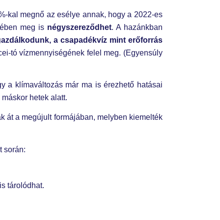
23%-kal megnő az esélye annak, hogy a 2022-es
edében meg is
négyszereződhet
. A hazánkban
 gazdálkodunk, a csapadékvíz mint erőforrás
ei-tó vízmennyiségének felel meg. (Egyensúly
gy a klímaváltozás már ma is érezhető hatásai
máskor hetek alatt.
ák át a megújult formájában, melyben kiemelték
t során:
is tárolódhat.