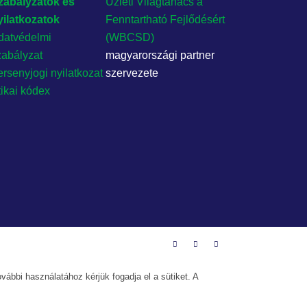
zabályzatok és
Üzleti Világtanács a
yilatkozatok
Fenntartható Fejlődésért
datvédelmi
(WBCSD)
zabályzat
magyarországi partner
rsenyjogi nyilatkozat
szervezete
tikai kódex
vábbi használatához kérjük fogadja el a sütiket. A