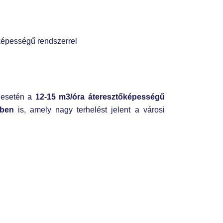
képességű rendszerrel​
 esetén a
12-15 m3/óra áteresztőképességű
mben
is, amely nagy terhelést jelent a városi