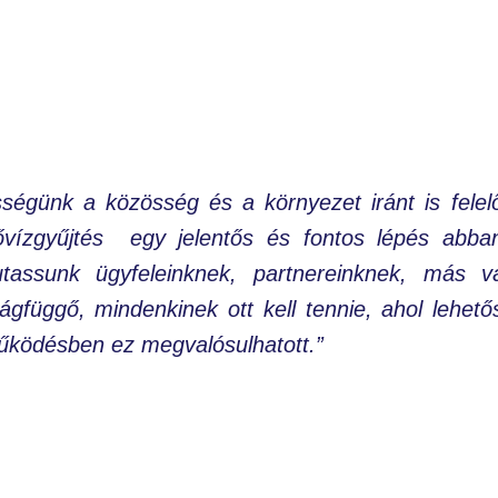
ségünk a közösség és a környezet iránt is felel
ővízgyűjtés egy jelentős és fontos lépés abban
tassunk ügyfeleinknek, partnereinknek, más vá
gfüggő, mindenkinek ott kell tennie, ahol lehet
űködésben ez megvalósulhatott.”