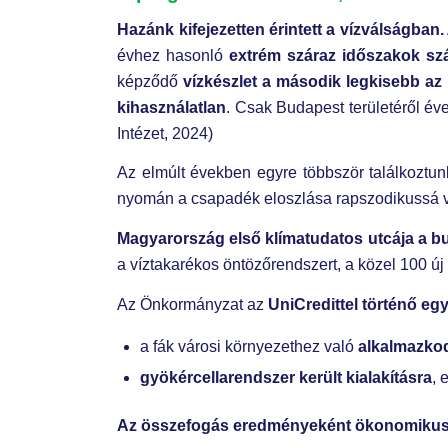
Hazánk kifejezetten érintett a vízválságban.
évhez hasonló
extrém száraz időszakok s
képződő
vízkészlet a második legkisebb az
kihasználatlan
. Csak Budapest területéről év
Intézet, 2024)
Az elmúlt években egyre többször találkoztun
nyomán a csapadék eloszlása rapszodikussá vál
Magyarország első klímatudatos utcája a b
a víztakarékos öntözőrendszert, a közel 100 új 
Az Önkormányzat az
UniCredittel történő 
a fák városi környezethez való
alkalmazkodá
gyökércellarendszer került kialakításra
, 
Az összefogás eredményeként ökonomikus 