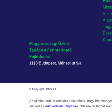
Rólu
Miss
Vízi
Alap
Tagj
Éves
Kapc
Magyarországi Üzleti
Tanács
a Fenntartható
Fejlődésért
1118 Budapest, Ménesi út 9/a.
© Copyright - BCSDH
Az oldalon sütiket (cookie) használunk, hogy biztonságos
sütikről az
adatvédelmi irányelvek
oldalunkon tudhat meg