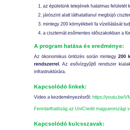
az épületünk tetejének hatalmas felületét 
járószint alatt láthatatlanul megbújó ciszte
mintegy 200 környékbeli fa vízellátását t
a ciszternát esőmentes időszakokban a fúrt k
A program hatása és eredménye:
Az ökonomikus öntözés során mintegy
200 k
rendszerrel
. Az esővízgyűjtő rendszer kiala
infrastruktúrára.
Kapcsolódó linkek:
Video a kezdeményezésről:
https://youtu.be
Fenntarthatóság az UniCredit magyarországi vá
Kapcsolódó kulcsszavak: