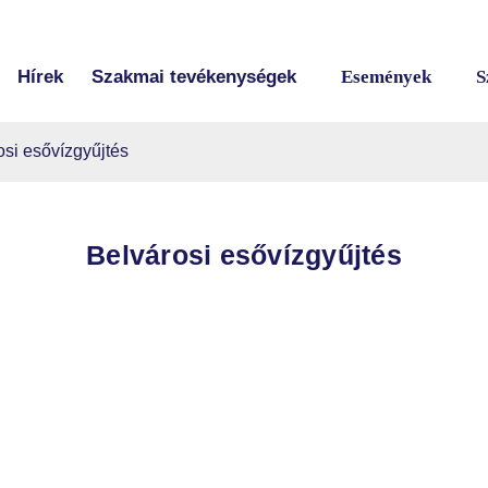
Hírek
Szakmai tevékenységek
Események
S
osi esővízgyűjtés
Belvárosi esővízgyűjtés