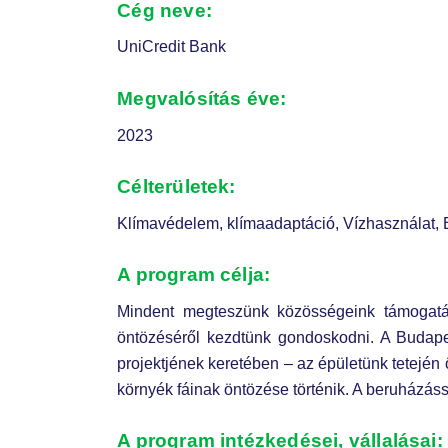
Cég neve:
UniCredit Bank
Megvalósítás éve:
2023
Célterületek:
Klímavédelem, klímaadaptáció, Vízhasználat, Bi
A program célja:
Mindent megteszünk közösségeink támogatás
öntözéséről kezdtünk gondoskodni. A Budapes
projektjének keretében – az épületünk tetején 
környék fáinak öntözése történik. A beruházás
A program intézkedései, vállalásai: