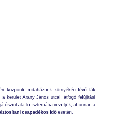
ri központi irodaházunk környékén lévő fák
kerület Arany János utcai, átfogó felújítási
árószint alatti ciszternába vezetjük, ahonnan a
biztosítani csapadékos idő
esetén.