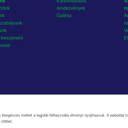
nk
Karbontudatos
S
ziónk
rendezvények
n
ónk
Galéria
A
szabályunk
s
aink
Ve
 beszámoló
E
solat
 böngészés mellett a legjobb felhasználói élményt nyújthassuk. A weboldal to
 többet.