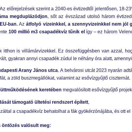
Az előrejelzések szerint a 2040-es évtizedtől jelentősen, 18-
záma megduplázódjon
, sőt az évszázad utolsó három évtiz
 EU-ban.
Az
átfolyó vizeinkkel, a szennyvizeinkkel nem jól
ente
100 millió m3 csapadékvíz tűnik el
így – ez három Velenc
k itthon is villámárvizekkel. Ez összefüggésben van azzal, ho
t, gyakran annyi csapadék zúdul le néhány óra alatt, amennyi 
udapesti Arany János utca
. A belvárosi utcát 2023 nyarán adt
fát, a zöld buszmegállókat, valamint az esővízgyűjtő ciszternát.
együttműködésének keretében
megvalósított esővízgyűjtő projek
sát támogató ültetési rendszer​t épített
,
ezáltal a csapadékvíz behatolhat a fák gyökérzónájába, és ott el 
öntözés valósult meg: