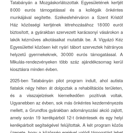
Tatabányán a Mozgáskorlátozottak Egyesületének kertjét
8 000 eurós támogatással és a kollégák önkéntes
munkájával segítette. Székesfehérváron a Szent Kristóf
Ház közösségi kertjének létrehozásához 18 000 eurót
biztosított, a gyárakban szervezett karácsonyi vásárokon a
lakók kézműves alkotásaikat mutatták be. A Vigyázó Kéz
Egyesülettel közösen két nyári tábort szerveztek hátrányos
helyzetű gyermekeknek, 30 000 eurós támogatással. A
Mikulás-rendezvényeken több száz ajándékcsomag kerül
kiosztásra minden évben.
2025-ben Tatabányán pilot program indult, ahol autista
fiatalok négy héten át dolgoztak a rehabilitációs területen,
és a visszajelzések kiemelkedően pozitívak voltak.
Ugyanebben az évben, sok más önkéntes kezdeményezés
mellett, a Grundfos gyárakban adományozási akció zajlott,
amely során 19 kerékpárból 12-t önkéntesek és egy helyi
kerékpárbolt segítségével felújítottak. A két program közös
üzenete, hogy a közösség erejével valódi támogatást lehet