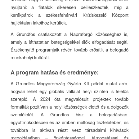
nyújtani: a fiatalok sikeresen beilleszkedtek, míg a
kerékpárok a székesfehérvári Kríziskezelő Központ
hajléktalan lakóihoz kerültek.
A Grundfos csatlakozott a Napraforgó közösséghez is,
amely a láthatatlan betegségekkel élők elfogadását segíti.
Érzékenyítő programjaik révén tovább erősítik a befogadó
munkahelyi kultúrát.
A program hatása és eredménye:
A Grundfos Magyarország Gyártó Kft példát mutat arra,
hogyan lehet egy globális vállalat helyi szinten is felelős
szereplő. A 2024 óta megvalósult projektek tovább
formálták pozitívan a helyi közösségek életét és a dolgozók
szemléletét. A Grundfos hisz a befogadásban,
együttműködésben és az emberi méltóság tiszteletében, és
továbbra is aktívan részt vesz társadalmi kihívások
megoldásában – önkéntességgel, támogatással és