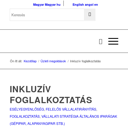
Magyar
Magyar
hu
English
angol
en
Ön itt áll:
Kezdőlap
/
Üzleti megoldások
/
Inkluzív foglalkoztatás
INKLUZÍV
FOGLALKOZTATÁS
ESÉLYEGYENLŐSÉG
,
FELELŐS VÁLLALATIRÁNYÍTÁS
,
FOGLALKOZTATÁS
,
VÁLLALATI STRATÉGIA
ÁLTALÁNOS IPARÁGAK
(GÉPIPAR, ALAPANYAGIPAR STB.)