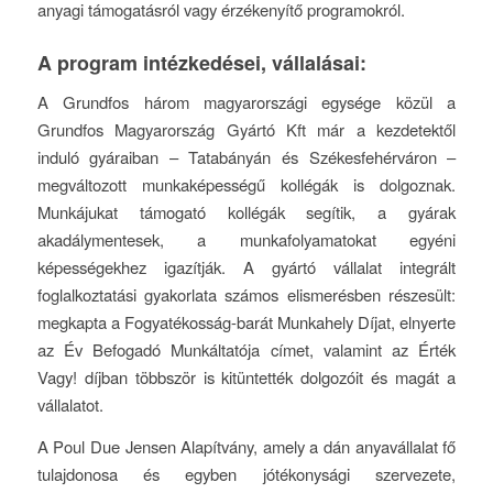
anyagi támogatásról vagy érzékenyítő programokról.
A program intézkedései, vállalásai:
A Grundfos három magyarországi egysége közül a
Grundfos Magyarország Gyártó Kft már a kezdetektől
induló gyáraiban – Tatabányán és Székesfehérváron –
megváltozott munkaképességű kollégák is dolgoznak.
Munkájukat támogató kollégák segítik, a gyárak
akadálymentesek, a munkafolyamatokat egyéni
képességekhez igazítják. A gyártó vállalat integrált
foglalkoztatási gyakorlata számos elismerésben részesült:
megkapta a Fogyatékosság-barát Munkahely Díjat, elnyerte
az Év Befogadó Munkáltatója címet, valamint az Érték
Vagy! díjban többször is kitüntették dolgozóit és magát a
vállalatot.
A Poul Due Jensen Alapítvány, amely a dán anyavállalat fő
tulajdonosa és egyben jótékonysági szervezete,