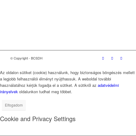
Etikai kódex
Üzleti Világtanács a Fenntartható Fejlődésért
(WBCSD)
magyarországi partner szervezete
© Copyright - BCSDH
Az oldalon sütiket (cookie) használunk, hogy biztonságos böngészés mellett
a legjobb felhasználói élményt nyújthassuk. A weboldal további
használatához kérjük fogadja el a sütiket. A sütikről az
adatvédelmi
irányelvek
oldalunkon tudhat meg többet.
Elfogadom
Cookie and Privacy Settings