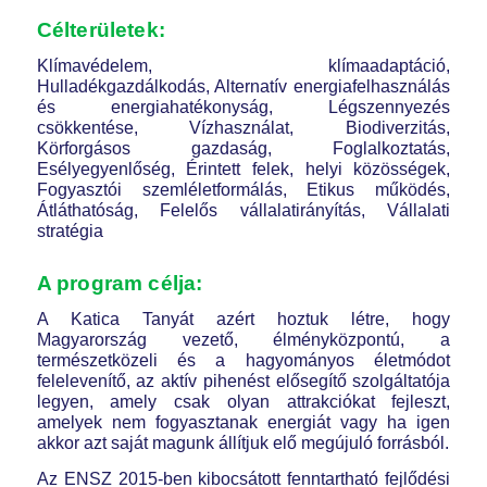
Célterületek:
Klímavédelem, klímaadaptáció,
Hulladékgazdálkodás, Alternatív energiafelhasználás
és energiahatékonyság, Légszennyezés
csökkentése, Vízhasználat, Biodiverzitás,
Körforgásos gazdaság, Foglalkoztatás,
Esélyegyenlőség, Érintett felek, helyi közösségek,
Fogyasztói szemléletformálás, Etikus működés,
Átláthatóság, Felelős vállalatirányítás, Vállalati
stratégia
A program célja:
A Katica Tanyát azért hoztuk létre, hogy
Magyarország vezető, élményközpontú, a
természetközeli és a hagyományos életmódot
felelevenítő, az aktív pihenést elősegítő szolgáltatója
legyen, amely csak olyan attrakciókat fejleszt,
amelyek nem fogyasztanak energiát vagy ha igen
akkor azt saját magunk állítjuk elő megújuló forrásból.
Az ENSZ 2015-ben kibocsátott fenntartható fejlődési