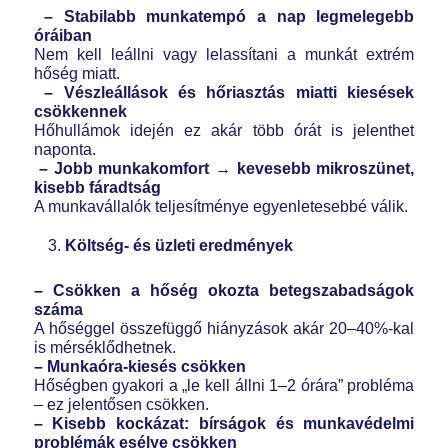
– Stabilabb munkatempó a nap legmelegebb
óráiban
Nem kell leállni vagy lelassítani a munkát extrém
hőség miatt.
– Vészleállások és hőriasztás miatti kiesések
csökkennek
Hőhullámok idején ez akár több órát is jelenthet
naponta.
– Jobb munkakomfort → kevesebb mikroszünet,
kisebb fáradtság
A munkavállalók teljesítménye egyenletesebbé válik.
Költség- és üzleti eredmények
– Csökken a hőség okozta betegszabadságok
száma
A hőséggel összefüggő hiányzások akár 20–40%-kal
is mérséklődhetnek.
– Munkaóra-kiesés csökken
Hőségben gyakori a „le kell állni 1–2 órára” probléma
– ez jelentősen csökken.
– Kisebb kockázat: bírságok és munkavédelmi
problémák esélye csökken