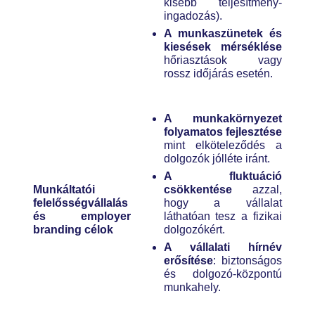
kisebb teljesítmény-
ingadozás).
A munkaszünetek és
kiesések mérséklése
hőriasztások vagy
rossz időjárás esetén.
A munkakörnyezet
folyamatos fejlesztése
mint elköteleződés a
dolgozók jólléte iránt.
A fluktuáció
Munkáltatói
csökkentése
azzal,
felelősségvállalás
hogy a vállalat
és employer
láthatóan tesz a fizikai
branding célok
dolgozókért.
A vállalati hírnév
erősítése
: biztonságos
és dolgozó-központú
munkahely.