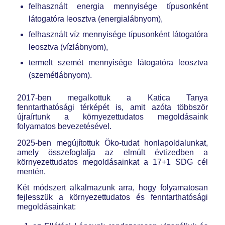
felhasznált energia mennyisége típusonként
látogatóra leosztva (energialábnyom),
felhasznált víz mennyisége típusonként látogatóra
leosztva (vízlábnyom),
termelt szemét mennyisége látogatóra leosztva
(szemétlábnyom).
2017-ben megalkottuk a Katica Tanya
fenntarthatósági térképét is, amit azóta többször
újraírtunk a környezettudatos megoldásaink
folyamatos bevezetésével.
2025-ben megújítottuk Öko-tudat honlapoldalunkat,
amely összefoglalja az elmúlt évtizedben a
környezettudatos megoldásainkat a 17+1 SDG cél
mentén.
Két módszert alkalmazunk arra, hogy folyamatosan
fejlesszük a környezettudatos és fenntarthatósági
megoldásainkat: