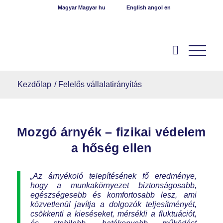
Magyar
Magyar
hu
English
angol
en
Kezdőlap
/
Felelős vállalatirányítás
Mozgó árnyék – fizikai védelem
a hőség ellen
„Az árnyékoló telepítésének fő eredménye,
hogy a munkakörnyezet biztonságosabb,
egészségesebb és komfortosabb lesz, ami
közvetlenül javítja a dolgozók teljesítményét,
csökkenti a kieséseket, mérsékli a fluktuációt,