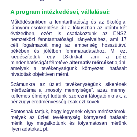
A program intézkedései, vállalásai:
Működésünkben a fenntarthatóság és az ökológiai
lábnyom csökkentése áll a fókuszban az utóbbi két
évtizedben, ezért is csatlakoztunk az ENSZ
nemzetközi fenntarthatósági irányelveihez, ami 17
célt fogalmazott meg az emberiség hosszútávú
békében és jólétben fennmaradásához. Mi ezt
kiegészítettük egy 18-dikkal, ami a pénz
mindenhatóságát félretéve
alternatív mércéket
ajánl,
amelyek a tevékenységünk környezeti hatásait
hivatottak objektíven mérni.
Számunkra az üzleti tevékenységünk sikerének
mérőszáma a „mosoly mennyisége”, azaz mennyi
kellemes élményt tudtunk szerezni látogatóinknak, a
pénzügyi eredményesség csak ezt követi.
Fontosnak tartjuk, hogy legyenek olyan mérőszámok,
melyek az üzleti tevékenység környezeti hatásait
mérik, így megalkottunk és folyamatosan mérünk
ilyen adatokat, pl.: