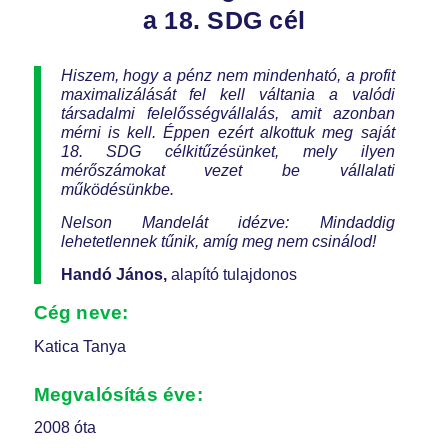
a 18. SDG cél
Hiszem, hogy a pénz nem mindenható, a profit
maximalizálását fel kell váltania a valódi
társadalmi felelősségvállalás, amit azonban
mérni is kell. Éppen ezért alkottuk meg saját
18. SDG célkitűzésünket, mely ilyen
mérőszámokat vezet be vállalati
működésünkbe.
Nelson Mandelát idézve: Mindaddig
lehetetlennek tűnik, amíg meg nem csinálod!
Handó János,
alapító tulajdonos
Cég neve:
Katica Tanya
Megvalósítás éve:
2008 óta