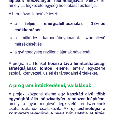
lépcsős hőszivattyús technológiával
váltsák ki,
amely 11 légkezelő egység hőellátását biztosítja.
A beruházás lehetővé teszi:
a teljes energiafelhasználás 18%-os
csökkentését
,
a működés karbonlábnyomának számottevő
mérséklését és
a gyártóegység rezilienciájának növelését.
A program a Henkel
hosszú távú fenntarthatósági
stratégiájának fontos eleme
, amely egyszerre
szolgál környezeti, üzleti és társadalmi érdekeket.
A program intézkedései, vállalásai:
A projekt központi eleme egy
kaszkád elvű, több
egységből álló hőszivattyús rendszer kiépítése
,
amely a gyár meglévő légkezelő rendszereinek
csőhálózatához csatlakozik. Az
új technológia a
környezeti levegőből kinyert hőt alakítja át fűtési