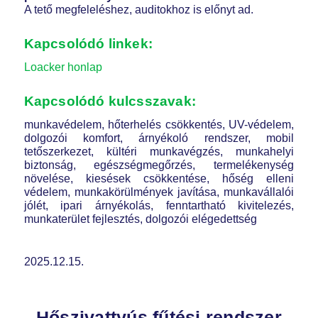
A tető megfeleléshez, auditokhoz is előnyt ad.
Kapcsolódó linkek:
Loacker honlap
Kapcsolódó kulcsszavak:
munkavédelem, hőterhelés csökkentés, UV-védelem,
dolgozói komfort, árnyékoló rendszer, mobil
tetőszerkezet, kültéri munkavégzés, munkahelyi
biztonság, egészségmegőrzés, termelékenység
növelése, kiesések csökkentése, hőség elleni
védelem, munkakörülmények javítása, munkavállalói
jólét, ipari árnyékolás, fenntartható kivitelezés,
munkaterület fejlesztés, dolgozói elégedettség
2025.12.15.
Hőszivattyús fűtési rendszer