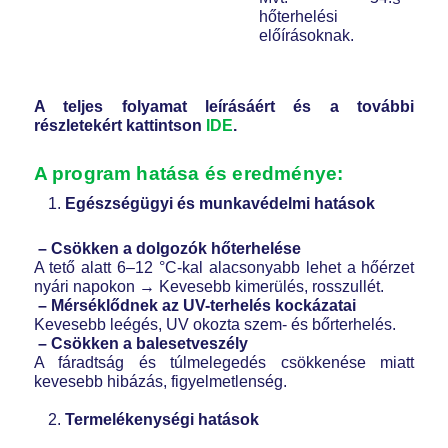
hőterhelési
előírásoknak.
A teljes folyamat leírásáért és a további
részletekért kattintson
IDE
.
A program hatása és eredménye:
Egészségügyi és munkavédelmi hatások
– Csökken a dolgozók hőterhelése
A tető alatt 6–12 °C-kal alacsonyabb lehet a hőérzet
nyári napokon → Kevesebb kimerülés, rosszullét.
– Mérséklődnek az UV-terhelés kockázatai
Kevesebb leégés, UV okozta szem- és bőrterhelés.
– Csökken a balesetveszély
A fáradtság és túlmelegedés csökkenése miatt
kevesebb hibázás, figyelmetlenség.
Termelékenységi hatások