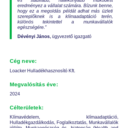
és stabilabb, hatékonyabb működést
eredményez a vállalat számára. Bízunk benne,
hogy ez a megoldás példát adhat más üzleti
szereplőknek is a klímaadaptáció terén,
különös tekintettel a munkavállalók
egészségére.”
Dévényi János,
ügyvezető igazgató
Cég neve:
Loacker Hulladékhasznosító Kft.
Megvalósítás éve:
2024
Célterületek:
Klímavédelem, klímaadaptáció,
Hulladékgazdálkodás, Foglalkoztatás, Munkavállalók
jólléte, Munkaegészség és -biztonság (Health and