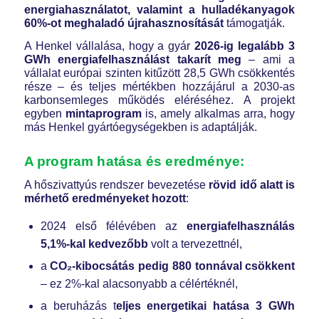
energiahasználatot, valamint a hulladékanyagok
60%-ot meghaladó újrahasznosítását
támogatják.
A Henkel vállalása, hogy a gyár
2026-ig legalább 3
GWh energiafelhasználást takarít meg
– ami a
vállalat európai szinten kitűzött 28,5 GWh csökkentés
része – és teljes mértékben hozzájárul a 2030-as
karbonsemleges működés eléréséhez. A projekt
egyben
mintaprogram
is, amely alkalmas arra, hogy
más Henkel gyártóegységekben is adaptálják.
A program hatása és eredménye:
A hőszivattyús rendszer bevezetése
rövid idő alatt is
mérhető eredményeket hozott
:
2024 első félévében az
energiafelhasználás
5,1%-kal kedvezőbb
volt a tervezettnél,
a
CO₂-kibocsátás pedig 880 tonnával csökkent
– ez 2%-kal alacsonyabb a célértéknél,
a beruházás t
eljes energetikai hatása 3 GWh