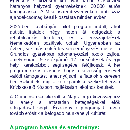
Egyesülettel közösen két nyári tábort szerveztek
hátrányos helyzetű gyermekeknek, 30 000 eurós
támogatással. A Mikulás-rendezvényeken több száz
ajándékcsomag kerül kiosztásra minden évben.
2025-ben Tatabányán pilot program indult, ahol
autista fiatalok négy héten át dolgoztak a
rehabilitációs területen, és a visszajelzések
kiemelkedően pozitívak voltak. Ugyanebben az
évben, sok más önkéntes kezdeményezés mellett, a
Grundfos gyárakban adományozási akció zajlott,
amely során 19 kerékpárból 12-t önkéntesek és egy
helyi kerékpárbolt segítségével felújítottak. A két
program közös üzenete, hogy a közösség erejével
valódi támogatást lehet nyújtani: a fiatalok sikeresen
beilleszkedtek, míg a kerékpárok a székesfehérvári
Kríziskezelő Központ hajléktalan lakóihoz kerültek.
A Grundfos csatlakozott a Napraforgó közösséghez
is, amely a láthatatlan betegségekkel élők
elfogadását segíti. Érzékenyítő programjaik révén
tovább erősítik a befogadó munkahelyi kultúrát.
A program hatása és eredménye: