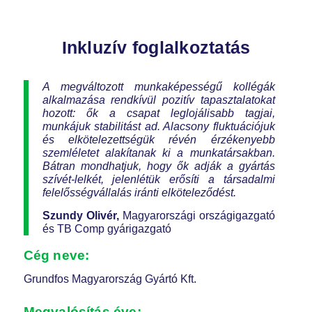
Inkluzív foglalkoztatás
A megváltozott munkaképességű kollégák
alkalmazása rendkívül pozitív tapasztalatokat
hozott: ők a csapat leglojálisabb tagjai,
munkájuk stabilitást ad. Alacsony fluktuációjuk
és elkötelezettségük révén érzékenyebb
szemléletet alakítanak ki a munkatársakban.
Bátran mondhatjuk, hogy ők adják a gyártás
szívét-lelkét, jelenlétük erősíti a társadalmi
felelősségvállalás iránti elköteleződést.
Szundy Olivér,
Magyarországi országigazgató
és TB Comp gyárigazgató
Cég neve:
Grundfos Magyarország Gyártó Kft.
Megvalósítás éve: