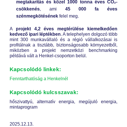
megtakarítás és közel 1000 tonna éves CO₂-
csökkenés
, ami
45 000 fa éves
szénmegkötésének
felel meg.
A
projekt 4,2 éves megtérülése kiemelkedően
kedvező ipari léptékben
. A telephelyen dolgozó több
mint 300 munkavállaló és a régió vállalkozásai is
profitálnak a tisztább, biztonságosabb környezetből,
miközben a projekt nemzetközi benchmarking
példává vált a Henkel-csoporton belül.
Kapcsolódó linkek:
Fenntarthatóság a Henkelnél
Kapcsolódó kulcsszavak:
hőszivattyú, alternatív energia, megújuló energia,
mintaprogram
2025.12.13.