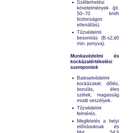
Szélterhelési
követelmények (pl.
50–70 km/h
biztonságos
ellenállás).
Tűzvédelmi
besorolás (B-s2,d0
min. ponyva).
Munkavédelmi és
kockázatértékelési
szempontok
Balesetvédelmi
kockázatok: dőlés,
borulás, éles
szélek, magasság
miatti veszélyek.
Tűzvédelmi
felmérés.
Megfelelés a helyi
előírásoknak és
Mvt. 54.§