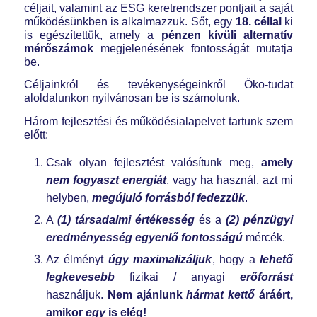
céljait, valamint az ESG keretrendszer pontjait a saját
működésünkben is alkalmazzuk. Sőt, egy
18. céllal
ki
is egészítettük, amely a
pénzen kívüli alternatív
mérőszámok
megjelenésének fontosságát mutatja
be.
Céljainkról és tevékenységeinkről Öko-tudat
aloldalunkon nyilvánosan be is számolunk.
Három fejlesztési és működésialapelvet tartunk szem
előtt:
Csak olyan fejlesztést valósítunk meg,
amely
nem fogyaszt energiát
, vagy ha használ, azt mi
helyben,
megújuló forrásból fedezzük
.
A
(1)
társadalmi értékesség
és a
(2) pénzügyi
eredményesség egyenlő fontosságú
mércék.
Az élményt
úgy maximalizáljuk
, hogy a
lehető
legkevesebb
fizikai / anyagi
erőforrást
használjuk.
Nem ajánlunk
hármat
kettő
áráért,
amikor
egy
is elég!