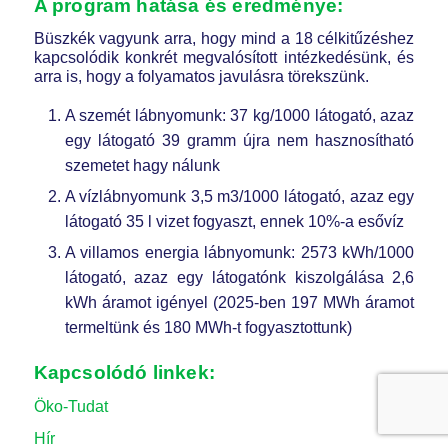
A program hatása és eredménye:
Büszkék vagyunk arra, hogy mind a 18 célkitűzéshez
kapcsolódik konkrét megvalósított intézkedésünk, és
arra is, hogy a folyamatos javulásra törekszünk.
A szemét lábnyomunk: 37 kg/1000 látogató, azaz
egy látogató 39 gramm újra nem hasznosítható
szemetet hagy nálunk
A vízlábnyomunk 3,5 m3/1000 látogató, azaz egy
látogató 35 l vizet fogyaszt, ennek 10%-a esővíz
A villamos energia lábnyomunk: 2573 kWh/1000
látogató, azaz egy látogatónk kiszolgálása 2,6
kWh áramot igényel (2025-ben 197 MWh áramot
termeltünk és 180 MWh-t fogyasztottunk)
Kapcsolódó linkek:
Öko-Tudat
Hír