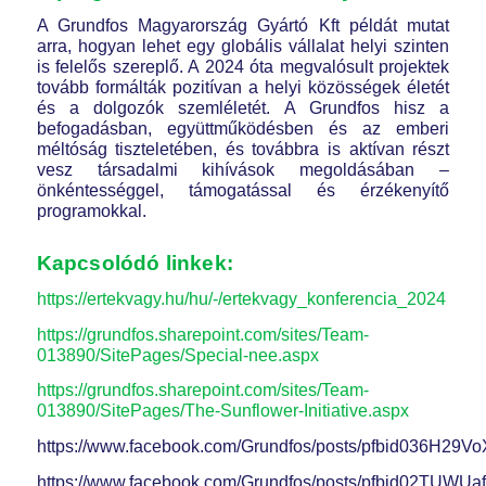
A Grundfos Magyarország Gyártó Kft példát mutat
arra, hogyan lehet egy globális vállalat helyi szinten
is felelős szereplő. A 2024 óta megvalósult projektek
tovább formálták pozitívan a helyi közösségek életét
és a dolgozók szemléletét. A Grundfos hisz a
befogadásban, együttműködésben és az emberi
méltóság tiszteletében, és továbbra is aktívan részt
vesz társadalmi kihívások megoldásában –
önkéntességgel, támogatással és érzékenyítő
programokkal.
Kapcsolódó linkek:
https://ertekvagy.hu/hu/-/ertekvagy_konferencia_2024
https://grundfos.sharepoint.com/sites/Team-
013890/SitePages/Special-nee.aspx
https://grundfos.sharepoint.com/sites/Team-
013890/SitePages/The-Sunflower-Initiative.aspx
https://www.facebook.com/Grundfos/posts/pfbid03
https://www.facebook.com/Grundfos/posts/pfbid02