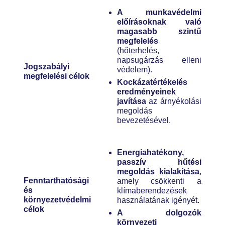
A munkavédelmi
előírásoknak való
magasabb szintű
megfelelés
(hőterhelés,
napsugárzás elleni
Jogszabályi
védelem).
megfelelési célok
Kockázatértékelés
eredményeinek
javítása
az árnyékolási
megoldás
bevezetésével.
Energiahatékony,
passzív hűtési
megoldás kialakítása
,
Fenntarthatósági
amely csökkenti a
és
klímaberendezések
környezetvédelmi
használatának igényét.
célok
A dolgozók
környezeti