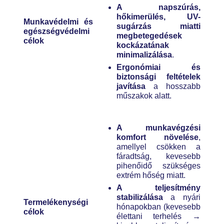
A napszúrás,
hőkimerülés, UV-
Munkavédelmi és
sugárzás miatti
egészségvédelmi
megbetegedések
célok
kockázatának
minimalizálása
.
Ergonómiai és
biztonsági feltételek
javítása
a hosszabb
műszakok alatt.
A munkavégzési
komfort növelése
,
amellyel csökken a
fáradtság, kevesebb
pihenőidő szükséges
extrém hőség miatt.
A teljesítmény
stabilizálása
a nyári
Termelékenységi
hónapokban (kevesebb
célok
élettani terhelés →