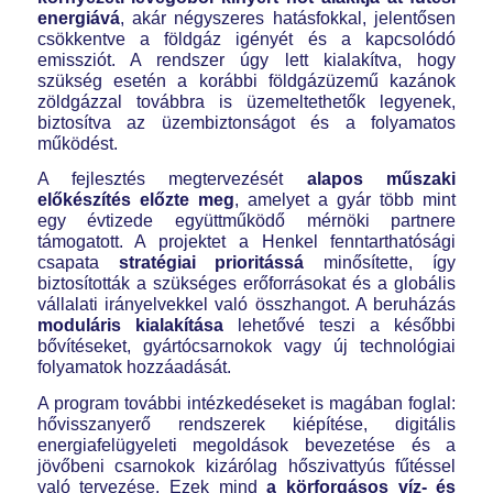
energiává
, akár négyszeres hatásfokkal, jelentősen
csökkentve a földgáz igényét és a kapcsolódó
emissziót. A rendszer úgy lett kialakítva, hogy
szükség esetén a korábbi földgázüzemű kazánok
zöldgázzal továbbra is üzemeltethetők legyenek,
biztosítva az üzembiztonságot és a folyamatos
működést.
A fejlesztés megtervezését
alapos műszaki
előkészítés előzte meg
, amelyet a gyár több mint
egy évtizede együttműködő mérnöki partnere
támogatott. A projektet a Henkel fenntarthatósági
csapata
stratégiai prioritássá
minősítette, így
biztosították a szükséges erőforrásokat és a globális
vállalati irányelvekkel való összhangot. A beruházás
moduláris kialakítása
lehetővé teszi a későbbi
bővítéseket, gyártócsarnokok vagy új technológiai
folyamatok hozzáadását.
A program további intézkedéseket is magában foglal:
hővisszanyerő rendszerek kiépítése, digitális
energiafelügyeleti megoldások bevezetése és a
jövőbeni csarnokok kizárólag hőszivattyús fűtéssel
való tervezése. Ezek mind
a körforgásos víz- és