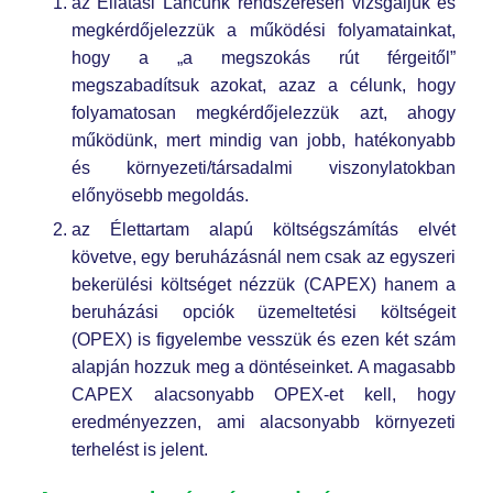
az Ellátási Láncunk rendszeresen vizsgáljuk és
megkérdőjelezzük a működési folyamatainkat,
hogy a „a megszokás rút férgeitől”
megszabadítsuk azokat, azaz a célunk, hogy
folyamatosan megkérdőjelezzük azt, ahogy
működünk, mert mindig van jobb, hatékonyabb
és környezeti/társadalmi viszonylatokban
előnyösebb megoldás.
az Élettartam alapú költségszámítás elvét
követve, egy beruházásnál nem csak az egyszeri
bekerülési költséget nézzük (CAPEX) hanem a
beruházási opciók üzemeltetési költségeit
(OPEX) is figyelembe vesszük és ezen két szám
alapján hozzuk meg a döntéseinket. A magasabb
CAPEX alacsonyabb OPEX-et kell, hogy
eredményezzen, ami alacsonyabb környezeti
terhelést is jelent.