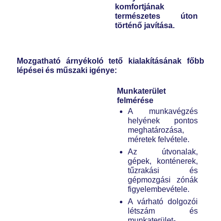
komfortjának
természetes úton
történő javítása.
Mozgatható árnyékoló tető kialakításának főbb
lépései és műszaki igénye:
Munkaterület
felmérése
A munkavégzés
helyének pontos
meghatározása,
méretek felvétele.
Az útvonalak,
gépek, konténerek,
tűzrakási és
gépmozgási zónák
figyelembevétele.
A várható dolgozói
létszám és
munkaterület-