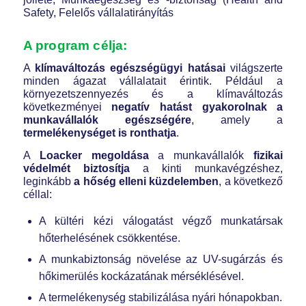
Safety, Felelős vállalatirányítás
A program célja:
A
klímaváltozás egészségügyi hatásai
világszerte
minden ágazat vállalatait érintik. Például a
környezetszennyezés és a klímaváltozás
következményei
negatív hatást gyakorolnak a
munkavállalók egészségére
, amely a
termelékenységet is ronthatja
.
A
Loacker megoldása
a munkavállalók
fizikai
védelmét biztosítja
a kinti munkavégzéshez,
leginkább
a hőség elleni küzdelemben
, a következő
céllal:
A kültéri kézi válogatást végző munkatársak
hőterhelésének csökkentése.
A munkabiztonság növelése az UV-sugárzás és
hőkimerülés kockázatának mérséklésével.
A termelékenység stabilizálása nyári hónapokban.