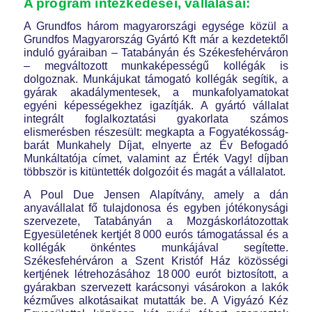
A program intézkedései, vállalásai:
A Grundfos három magyarországi egysége közül a
Grundfos Magyarország Gyártó Kft már a kezdetektől
induló gyáraiban – Tatabányán és Székesfehérváron
– megváltozott munkaképességű kollégák is
dolgoznak. Munkájukat támogató kollégák segítik, a
gyárak akadálymentesek, a munkafolyamatokat
egyéni képességekhez igazítják. A gyártó vállalat
integrált foglalkoztatási gyakorlata számos
elismerésben részesült: megkapta a Fogyatékosság-
barát Munkahely Díjat, elnyerte az Év Befogadó
Munkáltatója címet, valamint az Érték Vagy! díjban
többször is kitüntették dolgozóit és magát a vállalatot.
A Poul Due Jensen Alapítvány, amely a dán
anyavállalat fő tulajdonosa és egyben jótékonysági
szervezete, Tatabányán a Mozgáskorlátozottak
Egyesületének kertjét 8 000 eurós támogatással és a
kollégák önkéntes munkájával segítette.
Székesfehérváron a Szent Kristóf Ház közösségi
kertjének létrehozásához 18 000 eurót biztosított, a
gyárakban szervezett karácsonyi vásárokon a lakók
kézműves alkotásaikat mutatták be. A Vigyázó Kéz