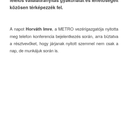
felelős vállalatirányítás gyakorlatát és lehetőségeit
közösen térképezzék fel.
A napot
Horváth Imre
, a METRO vezérigazgatója nyitotta
meg telefon konferencia bejelentkezés során, arra bíztatva
a résztvevőket, hogy járjanak nyitott szemmel nem csak a
nap, de munkájuk során is.