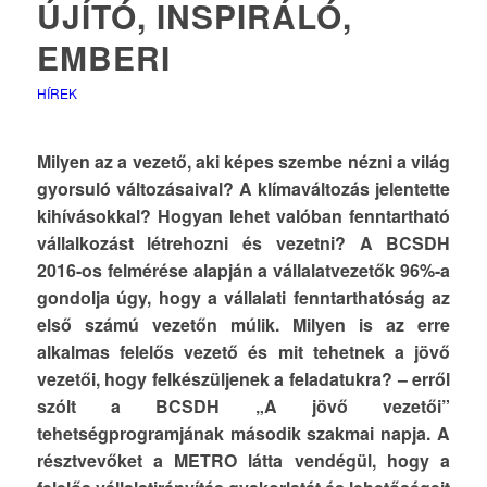
ÚJÍTÓ, INSPIRÁLÓ,
EMBERI
HÍREK
Milyen az a vezető, aki képes szembe nézni a világ
gyorsuló változásaival? A klímaváltozás jelentette
kihívásokkal? Hogyan lehet valóban fenntartható
vállalkozást létrehozni és vezetni? A BCSDH
2016-os felmérése alapján a vállalatvezetők 96%-a
gondolja úgy, hogy a vállalati fenntarthatóság az
első számú vezetőn múlik. Milyen is az erre
alkalmas felelős vezető és mit tehetnek a jövő
vezetői, hogy felkészüljenek a feladatukra? – erről
szólt a BCSDH „A jövő vezetői”
tehetségprogramjának második szakmai napja. A
résztvevőket a METRO látta vendégül, hogy a