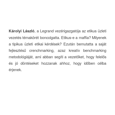
Károlyi László
, a Legrand vezérigazgatója az etikus üzleti
vezetés témakörét boncolgatta. Etikus-e a maffia? Milyenek
a tipikus üzleti etikai kérdések? Ezután bemutatta a saját
fejlesztésű crenchmarking, azaz kreatív benchmarking
metodológiáját, ami abban segíti a vezetőket, hogy felelős
és jó döntéseket hozzanak ahhoz, hogy időben célba
érjenek.