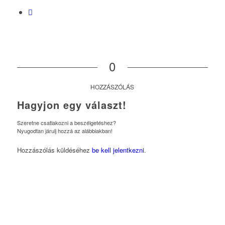
0
HOZZÁSZÓLÁS
Hagyjon egy választ!
Szeretne csatlakozni a beszélgetéshez?
Nyugodtan járulj hozzá az alábbiakban!
Hozzászólás küldéséhez
be kell jelentkezni
.