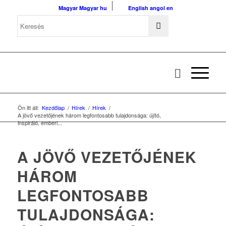
Magyar
Magyar
hu
English
angol
en
Ön itt áll:
Kezdőlap
/
Hírek
/
Hírek
/
A jövő vezetőjének három legfontosabb tulajdonsága: újító,
inspiráló, emberi...
A JÖVŐ VEZETŐJÉNEK
HÁROM
LEGFONTOSABB
TULAJDONSÁGA: