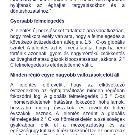
nyújtanak az éghajlati tárgyalásokhoz és a
döntéshozatalhoz.”
Gyorsabb felmelegedés
A jelentés új becsléseket tartalmaz arra vonatkozóan,
hogy mekkora esély van arra, hogy a felmelegedés a
következő évtizedekben átlépje a 1,5 ° C-os globális
szintet. A jelentés azt is megállapítja, hogy ha nem
történik azonnali, gyors és nagymértékű csökkentés
az üvegházhatású gázok kibocsátásában, akkor a 2 °
C felmelegedés is elérhetetlenné válik.
Minden régió egyre nagyobb változások előtt áll
A jelentés előrevetíti, hogy az elkövetkező
évtizedekben az éghajlatváltozás minden régióban
fokozódni fog. A globális felmelegedés 1,5 ° C-os
hőmérsékletének hatására fokozódó hőhullámok,
hosszabb meleg évszakok és rövidebb hideg
évszakok lesznek. A jelentés szerint a globális
felmelegedés 2 ° C -os hőmérsékletén a szélsőségek
gyakrabban érik el a mezőgazdaság és az
egészségügy kritikus tűrési küszöbét.De ez nem csak