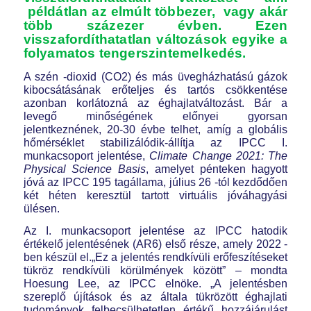
példátlan az elmúlt többezer, vagy akár
több százezer évben. Ezen
visszafordíthatatlan változások egyike a
folyamatos tengerszintemelkedés.
A szén -dioxid (CO2) és más üvegházhatású gázok
kibocsátásának erőteljes és tartós csökkentése
azonban korlátozná az éghajlatváltozást. Bár a
levegő minőségének előnyei gyorsan
jelentkeznének, 20-30 évbe telhet, amíg a globális
hőmérséklet stabilizálódik-állítja az IPCC I.
munkacsoport jelentése,
Climate Change 2021:
T
he
Physical Science Basis
, amelyet pénteken hagyott
jóvá az IPCC 195 tagállama, július 26 -tól kezdődően
két héten keresztül tartott virtuális jóváhagyási
ülésen.
Az I. munkacsoport jelentése az IPCC hatodik
értékelő jelentésének (AR6) első része, amely 2022 -
ben készül el.„Ez a jelentés rendkívüli erőfeszítéseket
tükröz rendkívüli körülmények között” – mondta
Hoesung Lee, az IPCC elnöke. „A jelentésben
szereplő újítások és az általa tükrözött éghajlati
tudományok felbecsülhetetlen értékű hozzájárulást