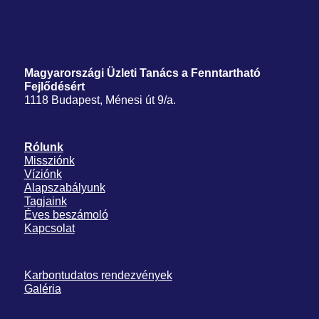
Magyarországi Üzleti Tanács
a Fenntartható
Fejlődésért
1118 Budapest, Ménesi út 9/a.
Rólunk
Missziónk
Víziónk
Alapszabályunk
Tagjaink
Éves beszámoló
Kapcsolat
Karbontudatos rendezvények
Galéria