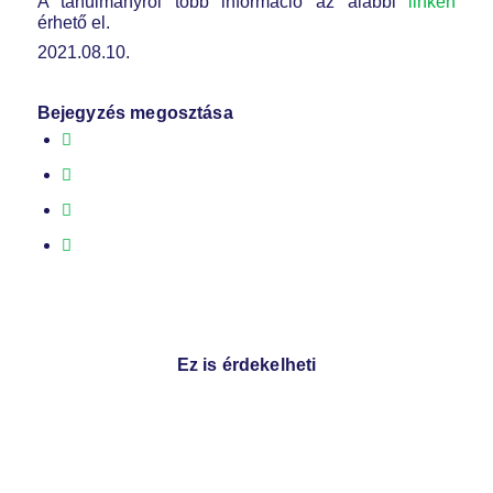
A tanulmányról több információ az alábbi
linken
érhető el.
2021.08.10.
Bejegyzés megosztása
Ez is érdekelheti