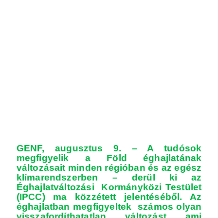
GENF, augusztus 9. – A tudósok
megfigyelik a Föld éghajlatának
változásait minden régióban és az egész
klímarendszerben – derül ki az
Éghajlatváltozási Kormányközi Testület
(IPCC) ma közzétett jelentéséből. Az
éghajlatban megfigyeltek számos olyan
visszafordíthatatlan változást ami