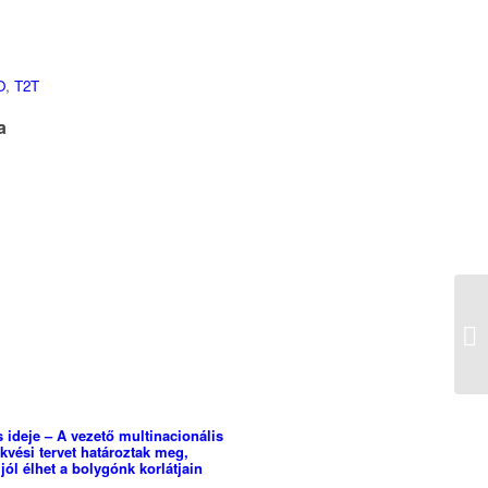
O
,
T2T
a
s ideje – A vezető multinacionális
ekvési tervet határoztak meg,
ól élhet a bolygónk korlátjain