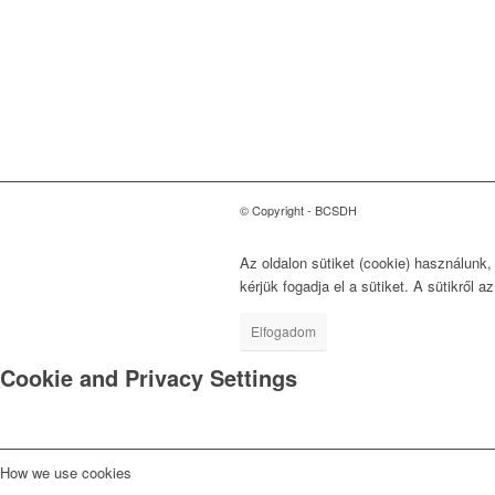
Tanács
a Fenntartható
Fejlődésért
1118 Budapest, Ménesi út
9/a.
© Copyright - BCSDH
Az oldalon sütiket (cookie) használunk
kérjük fogadja el a sütiket. A sütikről a
Elfogadom
Cookie and Privacy Settings
How we use cookies