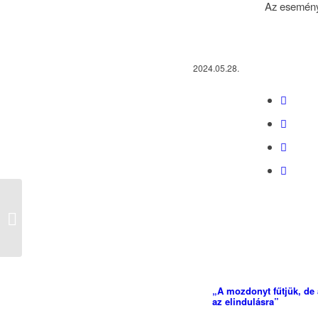
Az esemény
2024.05.28.
Ecorec üzemlátogatás
a Körforgásos
Gazdaság Platform
szervezésében
„A mozdonyt fűtjük, de
az elindulásra”