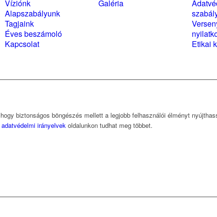
Víziónk
Galéria
Adatvé
Alapszabályunk
szabál
Tagjaink
Versen
Éves beszámoló
nyilatk
Kapcsolat
Etikai 
, hogy biztonságos böngészés mellett a legjobb felhasználói élményt nyújtha
z
adatvédelmi irányelvek
oldalunkon tudhat meg többet.