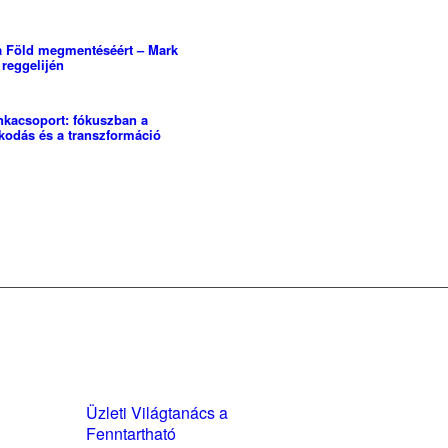
 a Föld megmentéséért – Mark
reggelijén
kacsoport: fókuszban a
kodás és a transzformáció
yzatok és
Üzleti Világtanács a
kozatok
Fenntartható