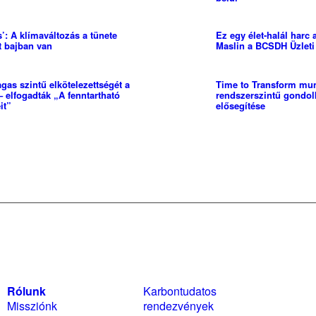
: A klímaváltozás a tünete
Ez egy élet-halál harc
t bajban van
Maslin a BCSDH Üzleti 
agas szintű elkötelezettségét a
Time to Transform mun
– elfogadták „A fenntartható
rendszerszintű gondol
it”
elősegítése
Rólunk
Karbontudatos
Szabál
Missziónk
rendezvények
nyilat