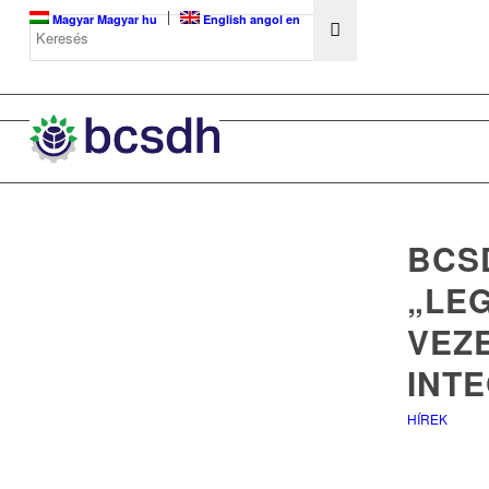
Magyar
Magyar
hu
English
angol
en
BCSD
„LE
VEZ
INT
HÍREK