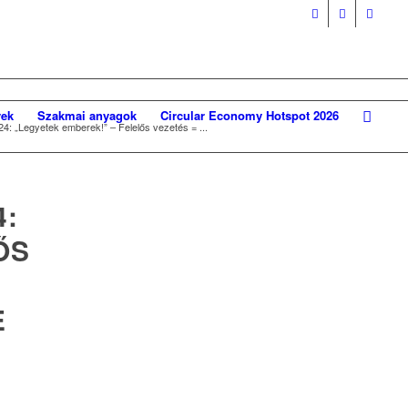
ek
Szakmai anyagok
Circular Economy Hotspot 2026
4: „Legyetek emberek!” – Felelős vezetés = ...
4:
ŐS
E