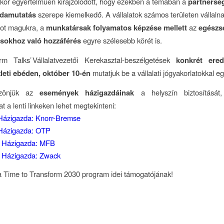
kor egyértelműen kirajzolódott, hogy ezekben a témában a
partnersé
ldamutatás
szerepe kiemelkedő. A vállalatok számos területen vállaln
tot magukra, a
munkatársak folyamatos képzése mellett
az
egészs
ásokhoz való hozzáférés
egyre szélesebb körét is.
rm Talks’ Vállalatvezetői Kerekasztal-beszélgetések
konkrét ered
eti ebéden, október 10-én
mutatjuk be a vállalati jógyakorlatokkal eg
szönjük az
események házigazdáinak
a helyszín biztosítását
t a lenti linkeken lehet megtekinteni:
 Házigazda: Knorr-Bremse
 Házigazda: OTP
– Házigazda: MFB
– Házigazda: Zwack
 Time to Transform 2030 program idei támogatójának!