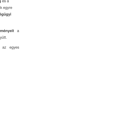
g
és a
ak egyre
égügyi
ményeit
a
yütt.
, az egyes