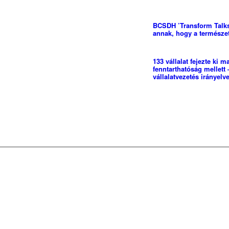
BCSDH ’Transform Talks’
annak, hogy a természe
133 vállalat fejezte ki m
fenntarthatóság mellett 
vállalatvezetés irányelve
Magyarországi Üzleti