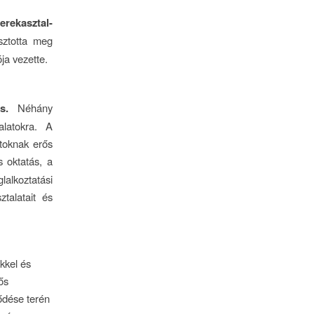
rekasztal-
osztotta meg
ja vezette.
s.
Néhány
alatokra. A
atoknak erős
s oktatás, a
alkoztatási
talatait és
kkel és
ős
ődése terén