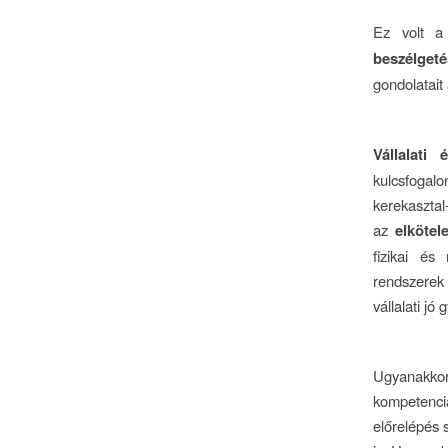
Ez volt a
beszélget
gondolatait
Vállalati
kulcsfogal
kerekasztal
az
elkötel
fizikai és
rendszerek
vállalati jó
Ugyanakkor 
kompetenci
előrelépés 