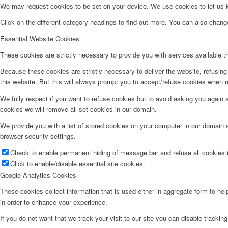
We may request cookies to be set on your device. We use cookies to let us kn
Click on the different category headings to find out more. You can also chan
Essential Website Cookies
These cookies are strictly necessary to provide you with services available t
Because these cookies are strictly necessary to deliver the website, refusin
this website. But this will always prompt you to accept/refuse cookies when re
We fully respect if you want to refuse cookies but to avoid asking you again an
cookies we will remove all set cookies in our domain.
We provide you with a list of stored cookies on your computer in our domain
browser security settings.
Check to enable permanent hiding of message bar and refuse all cookies i
Click to enable/disable essential site cookies.
Google Analytics Cookies
These cookies collect information that is used either in aggregate form to he
in order to enhance your experience.
If you do not want that we track your visit to our site you can disable trackin