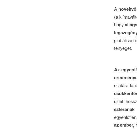
A
növekvő
(a klímavál
hogy
világs
legszegény
globálisan 
fenyeget.
Az egyenlő
eredménye
ellátási lá
csökkentés
üzlet hoss
szférának
egyenlőtlen
az ember, 