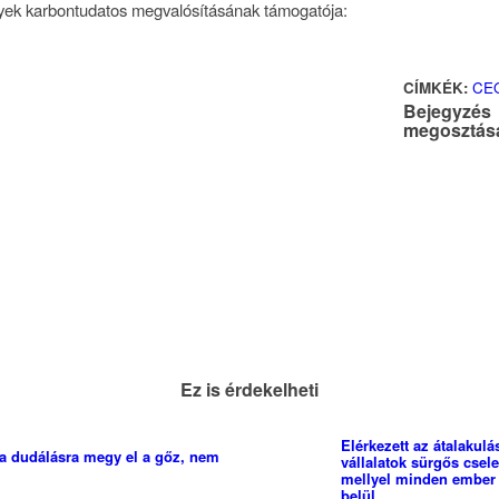
ek karbontudatos megvalósításának támogatója:
CÍMKÉK:
CE
Bejegyzés
megosztás
Ez is érdekelheti
Elérkezett az átalakulá
 a dudálásra megy el a gőz, nem
vállalatok sürgős csel
mellyel minden ember j
belül