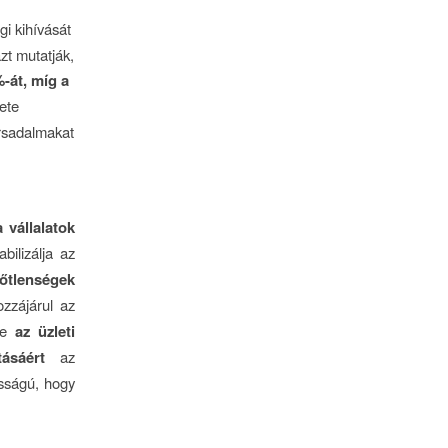
gi kihívását
zt mutatják,
-át, míg a
ete
ársadalmakat
 vállalatok
bilizálja az
őtlenségek
zzájárul az
nie
az üzleti
ásáért
az
osságú, hogy