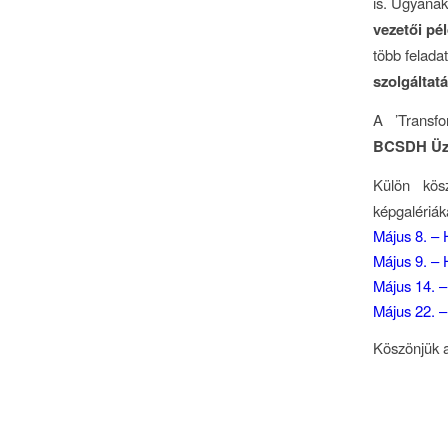
is. Ugyanak
vezetői pé
több felada
szolgáltat
A ’Transfo
BCSDH Üzl
Külön kö
képgalériáka
Május 8. –
Május 9. –
Május 14. 
Május 22. 
Köszönjük a