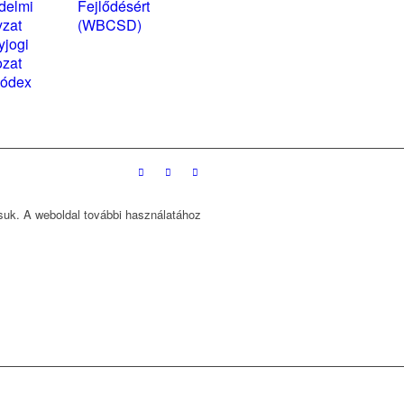
delmi
Fejlődésért
yzat
(WBCSD)
yjogi
magyarországi
ozat
partner szervezete
kódex
ssuk. A weboldal további használatához