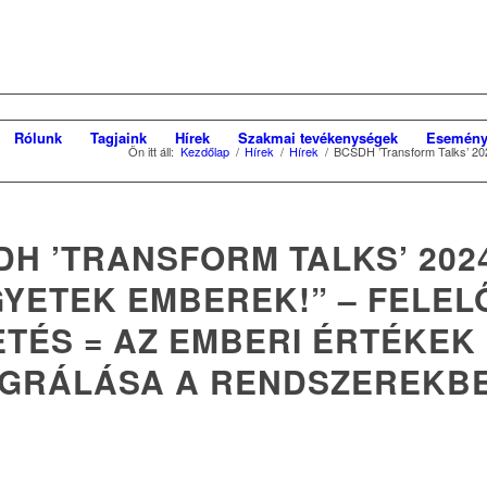
Rólunk
Tagjaink
Hírek
Szakmai tevékenységek
Esemény
Ön itt áll:
Kezdőlap
/
Hírek
/
Hírek
/
BCSDH ’Transform Talks’ 202
H ’TRANSFORM TALKS’ 202
GYETEK EMBEREK!” – FELEL
ETÉS = AZ EMBERI ÉRTÉKEK
EGRÁLÁSA A RENDSZEREKB