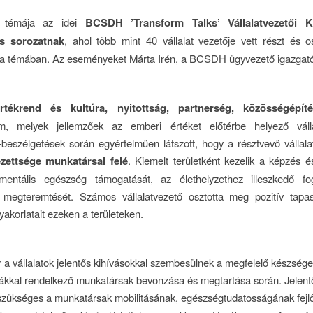
 témája az idei
BCSDH ’Transform Talks’ Vállalatvezetői Ke
és sorozatnak
, ahol több mint 40 vállalat vezetője vett részt és 
 a témában. Az eseményeket Márta Irén, a BCSDH ügyvezető igazgató
 értékrend és kultúra, nyitottság, partnerség, közösségépíté
om, melyek jellemzőek az emberi értéket előtérbe helyező váll
-beszélgetések során egyértelműen látszott, hogy a résztvevő vállal
ezettsége munkatársai felé
. Kiemelt területként kezelik a képzés é
 mentális egészség támogatását, az élethelyzethez illeszkedő fogl
 megteremtését. Számos vállalatvezető osztotta meg pozitív tapasz
 gyakorlatait ezeken a területeken.
a vállalatok jelentős kihívásokkal szembesülnek a megfelelő készsége
ákkal rendelkező munkatársak bevonzása és megtartása során. Jelent
szükséges a munkatársak mobilitásának, egészségtudatosságának fejl