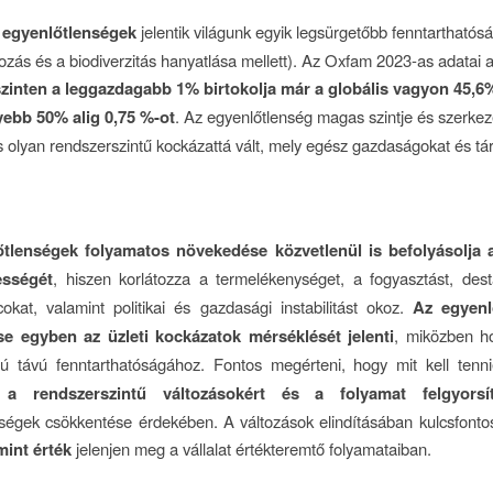
 egyenlőtlenségek
jelentik világunk egyik legsürgetőbb fenntarthatósá
tozás és a biodiverzitás hanyatlása mellett). Az Oxfam 2023-as adatai a
zinten a leggazdagabb 1% birtokolja már a globális vagyon 45,6%
ebb 50% alig 0,75 %-ot
. Az egyenlőtlenség magas szintje és szerkez
is olyan rendszerszintű kockázattá vált, mely egész gazdaságokat és t
tlenségek folyamatos növekedése közvetlenül is befolyásolja a
sségét
, hiszen korlátozza a termelékenységet, a fogyasztást, desta
ncokat, valamint politikai és gazdasági instabilitást okoz.
Az egyenl
e egyben az üzleti kockázatok mérséklését jelenti
, miközben ho
zú távú fenntarthatóságához. Fontos megérteni, hogy mit kell ten
 a rendszerszintű változásokért és a folyamat felgyorsít
ségek csökkentése érdekében. A változások elindításában kulcsfont
mint érték
jelenjen meg a vállalat értékteremtő folyamataiban.