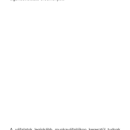
A vállalatok leginkább munkavállalóikon keresztül tudnak