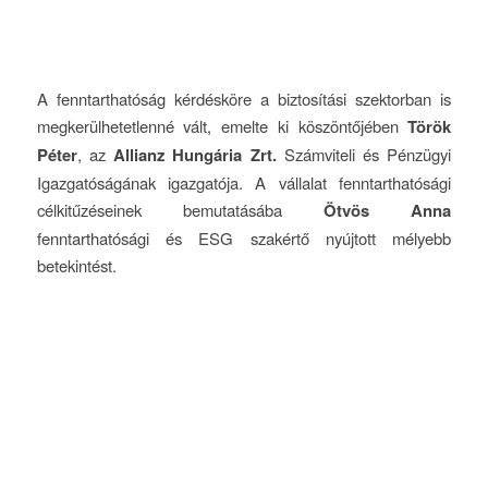
A fenntarthatóság kérdésköre a biztosítási szektorban is
megkerülhetetlenné vált, emelte ki köszöntőjében
Török
Péter
, az
Allianz Hungária Zrt.
Számviteli és Pénzügyi
Igazgatóságának igazgatója. A vállalat fenntarthatósági
célkitűzéseinek bemutatásába
Ötvös Anna
fenntarthatósági és ESG szakértő nyújtott mélyebb
betekintést.