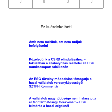
Ez is érdekelheti
Amit nem mérünk, azt nem tudjuk
befolyásolni
Közeledünk a CSRD elindulásához –
fókuszban a szabályozás részletei az ESG
munkacsoport-találkozón
Az ESG törvény módosítása támogatja a
hazai vállalatok versenyképességét –
SZTFH Kommentár
A vállalatok nagy többsége nem halasztotta
el fenntarthatósági törekvéseit – ESG
felmérés a hazai cégeknél