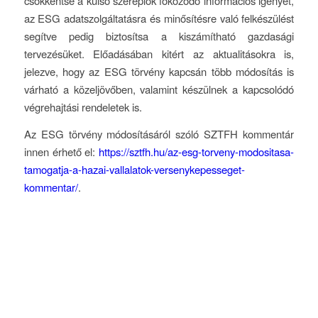
csökkentse a külső szereplők fokozódó információs igényét,
az ESG adatszolgáltatásra és minősítésre való felkészülést
segítve pedig biztosítsa a kiszámítható gazdasági
tervezésüket. Előadásában kitért az aktualitásokra is,
jelezve, hogy az ESG törvény kapcsán több módosítás is
várható a közeljövőben, valamint készülnek a kapcsolódó
végrehajtási rendeletek is.
Az ESG törvény módosításáról szóló SZTFH kommentár
innen érhető el:
https://sztfh.hu/az-esg-torveny-modositasa-
tamogatja-a-hazai-vallalatok-versenykepesseget-
kommentar/
.