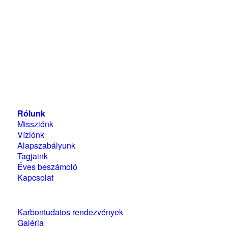
Magyarországi Üzleti Tanács
a Fenntartható
Fejlődésért
1118 Budapest, Ménesi út 9/a.
Rólunk
Missziónk
Víziónk
Alapszabályunk
Tagjaink
Éves beszámoló
Kapcsolat
Karbontudatos rendezvények
Galéria