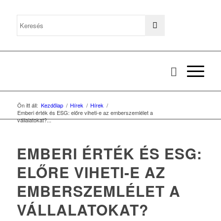
Ön itt áll:
Kezdőlap
/
Hírek
/
Hírek
/
Emberi érték és ESG: előre viheti-e az emberszemlélet a
vállalatokat?...
EMBERI ÉRTÉK ÉS ESG:
ELŐRE VIHETI-E AZ
EMBERSZEMLÉLET A
VÁLLALATOKAT?