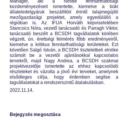
Manager, aki a Nestlé fenntarthatósági
kezdeményezéseit ismertette, kiemelve a büki
állateledelgyáruk beszállítóit érintő talajmegújító
mezőgazdasági projektet, amely egyedülálló a
régióban is. Az IFUA Horváth képviseletében
Stancsics Nóra, vezető tanácsadó és Parragh Viktor,
tanácsadó beszélt a BCSDH tagvállalatok körében
végzett, ún. érettségi felmérés főbb eredményeiről,
kiemelve a kritikus fenntarthatósági területeket. Ezt
követően Salgó István, a BCSDH tiszteletbeli elnöke
számolt be a vezetői ajánlásokkal kapcsolatos
tervekről, majd Nagy Andrea, a BCSDH szakmai
projektvezetője ismertette az ehhez kapcsolódó
részleteket és vázolta a jövő évi terveket, amelynek
elsődleges célja, hogy érdemben segítse a
tagvállalatokat a rendszerszintű átalakulásban.
2022.11.14.
Bejegyzés megosztása