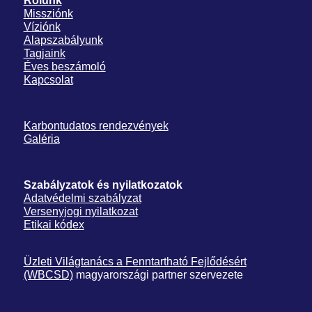
Rólunk
Missziónk
Víziónk
Alapszabályunk
Tagjaink
Éves beszámoló
Kapcsolat
Karbontudatos rendezvények
Galéria
Szabályzatok és nyilatkozatok
Adatvédelmi szabályzat
Versenyjogi nyilatkozat
Etikai kódex
Üzleti Világtanács a Fenntartható Fejlődésért
(WBCSD)
magyarországi partner szervezete