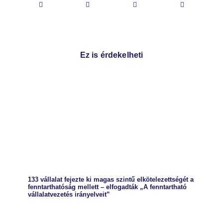
Ez is érdekelheti
133 vállalat fejezte ki magas szintű elkötelezettségét a
fenntarthatóság mellett – elfogadták „A fenntartható
vállalatvezetés irányelveit”