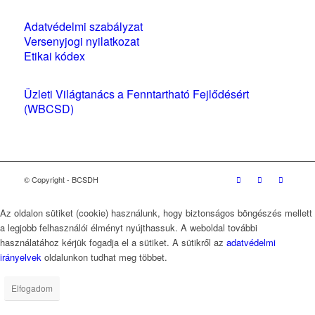
Szabályzatok és nyilatkozatok
Adatvédelmi szabályzat
Versenyjogi nyilatkozat
Etikai kódex
Üzleti Világtanács a Fenntartható Fejlődésért
(WBCSD)
magyarországi partner szervezete
© Copyright - BCSDH
Az oldalon sütiket (cookie) használunk, hogy biztonságos böngészés mellett
a legjobb felhasználói élményt nyújthassuk. A weboldal további
használatához kérjük fogadja el a sütiket. A sütikről az
adatvédelmi
irányelvek
oldalunkon tudhat meg többet.
Elfogadom