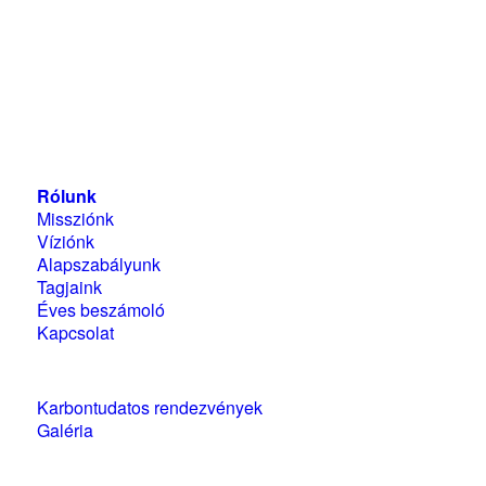
Magyarországi Üzleti Tanács
a Fenntartható
Fejlődésért
1118 Budapest, Ménesi út 9/a.
Rólunk
Missziónk
Víziónk
Alapszabályunk
Tagjaink
Éves beszámoló
Kapcsolat
Karbontudatos rendezvények
Galéria