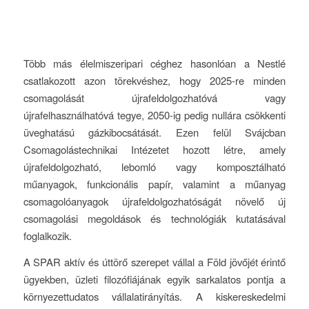
Több más élelmiszeripari céghez hasonlóan a Nestlé
csatlakozott azon törekvéshez, hogy 2025-re minden
csomagolását újrafeldolgozhatóvá vagy
újrafelhasználhatóvá tegye, 2050-ig pedig nullára csökkenti
üveghatású gázkibocsátását. Ezen felül Svájcban
Csomagolástechnikai Intézetet hozott létre, amely
újrafeldolgozható, lebomló vagy komposztálható
műanyagok, funkcionális papír, valamint a műanyag
csomagolóanyagok újrafeldolgozhatóságát növelő új
csomagolási megoldások és technológiák kutatásával
foglalkozik.
A SPAR aktív és úttörő szerepet vállal a Föld jövőjét érintő
ügyekben, üzleti filozófiájának egyik sarkalatos pontja a
környezettudatos vállalatirányítás. A kiskereskedelmi