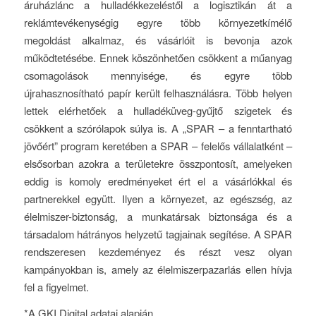
áruházlánc a hulladékkezeléstől a logisztikán át a
reklámtevékenységig egyre több környezetkímélő
megoldást alkalmaz, és vásárlóit is bevonja azok
működtetésébe. Ennek köszönhetően csökkent a műanyag
csomagolások mennyisége, és egyre több
újrahasznosítható papír került felhasználásra. Több helyen
lettek elérhetőek a hulladéküveg-gyűjtő szigetek és
csökkent a szórólapok súlya is. A „SPAR – a fenntartható
jövőért” program keretében a SPAR – felelős vállalatként –
elsősorban azokra a területekre összpontosít, amelyeken
eddig is komoly eredményeket ért el a vásárlókkal és
partnerekkel együtt. Ilyen a környezet, az egészség, az
élelmiszer-biztonság, a munkatársak biztonsága és a
társadalom hátrányos helyzetű tagjainak segítése. A SPAR
rendszeresen kezdeményez és részt vesz olyan
kampányokban is, amely az élelmiszerpazarlás ellen hívja
fel a figyelmet.
*A GKI Digital adatai alapján