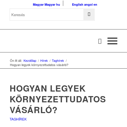
Magyar
Magyar
hu
English
angol
en
Ön itt áll:
Kezdőlap
/
Hírek
/
Taghírek
/
Hogyan legyek környezettudatos vásárló?
HOGYAN LEGYEK
KÖRNYEZETTUDATOS
VÁSÁRLÓ?
TAGHÍREK