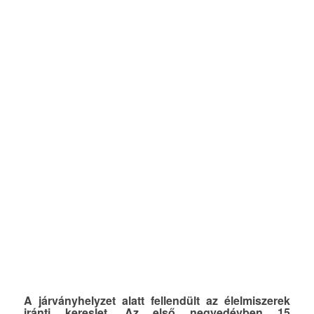
A járványhelyzet alatt fellendült az élelmiszerek
iránti kereslet. Az első negyedévben 15