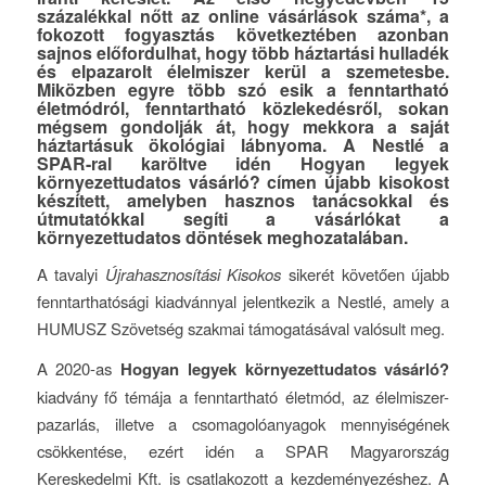
százalékkal nőtt az online vásárlások száma*, a
fokozott fogyasztás következtében azonban
sajnos előfordulhat, hogy több háztartási hulladék
és elpazarolt élelmiszer kerül a szemetesbe.
Miközben egyre több szó esik a fenntartható
életmódról, fenntartható közlekedésről, sokan
mégsem gondolják át, hogy mekkora a saját
háztartásuk ökológiai lábnyoma. A Nestlé a
SPAR-ral karöltve idén Hogyan legyek
környezettudatos vásárló? címen újabb kisokost
készített, amelyben hasznos tanácsokkal és
útmutatókkal segíti a vásárlókat a
környezettudatos döntések meghozatalában.
A tavalyi
Újrahasznosítási Kisokos
sikerét követően újabb
fenntarthatósági kiadvánnyal jelentkezik a Nestlé, amely a
HUMUSZ Szövetség szakmai támogatásával valósult meg.
A 2020-as
Hogyan legyek környezettudatos vásárló?
kiadvány fő témája a fenntartható életmód, az élelmiszer-
pazarlás, illetve a csomagolóanyagok mennyiségének
csökkentése, ezért idén a SPAR Magyarország
Kereskedelmi Kft. is csatlakozott a kezdeményezéshez. A