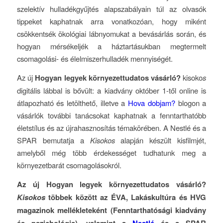
szelektív hulladékgyűjtés alapszabályain túl az olvasók
tippeket kaphatnak arra vonatkozóan, hogy miként
csökkentsék ökológiai lábnyomukat a bevásárlás során, és
hogyan mérsékeljék a háztartásukban megtermelt
csomagolási- és élelmiszerhulladék mennyiségét.
Az új
Hogyan legyek környezettudatos vásárló?
kisoko
s
digitális lábbal is bővült: a kiadvány október 1-től online is
átlapozható és letölthető, illetve a
Hova dobjam?
blogon a
vásárlók további tanácsokat kaphatnak a fenntarthatóbb
életstílus és az újrahasznosítás témakörében. A Nestlé és a
SPAR bemutatja a
Kisokos
alapján készült kisfilmjét,
amelyből még több érdekességet tudhatunk meg a
környezetbarát csomagolásokról.
Az új Hogyan legyek környezettudatos vásárló?
Kisokos
többek között az ÉVA, Lakáskultúra és HVG
magazinok mellékleteként (Fenntarthatósági kiadvány
és pszichológia), valamint a
Nestlé
és a SPAR