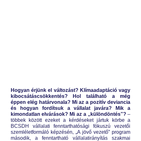
Hogyan érjünk el változást? Klímaadaptáció vagy
kibocsátáscsökkentés? Hol található a még
éppen elég határvonala? Mi az a pozitív deviancia
és hogyan fordítsuk a vállalat javára? Mik a
kimondatlan elvárások? Mi az a „különdöntés”?
–
többek között ezeket a kérdéseket jártuk körbe a
BCSDH vállalati fenntarthatósági fókuszú vezetői
szemléletformáló képzésén, „A jövő vezető” program
második, a fenntartható vállalatirányítás szakmai