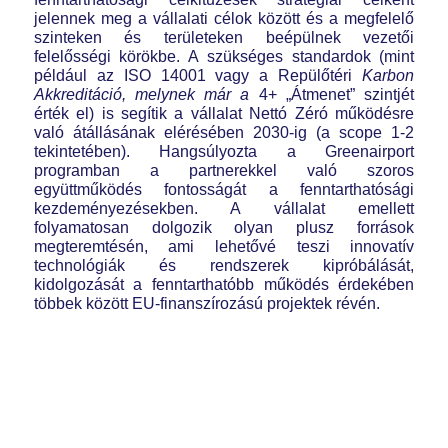
jelennek meg a vállalati célok között és a megfelelő
szinteken és területeken beépülnek vezetői
felelősségi körökbe. A szükséges standardok (mint
például az ISO 14001 vagy a Repülőtéri
Karbon
Akkreditáció, melynek már a
4+ „Átmenet” szintjét
érték el) is segítik a vállalat Nettó Zéró működésre
való átállásának elérésében 2030-ig (a scope 1-2
tekintetében). Hangsúlyozta a Greenairport
programban a partnerekkel való szoros
együttműködés fontosságát a fenntarthatósági
kezdeményezésekben. A vállalat emellett
folyamatosan dolgozik olyan plusz források
megteremtésén, ami lehetővé teszi innovatív
technológiák és rendszerek kipróbálását,
kidolgozását a fenntarthatóbb működés érdekében
többek között EU-finanszírozású projektek révén.