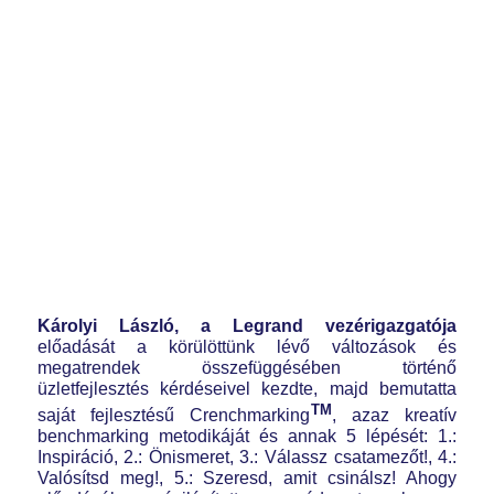
Károlyi László,
a Legrand vezérigazgatója
előadását a körülöttünk lévő változások és
megatrendek összefüggésében történő
üzletfejlesztés kérdéseivel kezdte, majd bemutatta
TM
saját fejlesztésű Crenchmarking
, azaz kreatív
benchmarking metodikáját és annak 5 lépését: 1.:
Inspiráció, 2.: Önismeret, 3.: Válassz csatamezőt!, 4.:
Valósítsd meg!, 5.: Szeresd, amit csinálsz! Ahogy