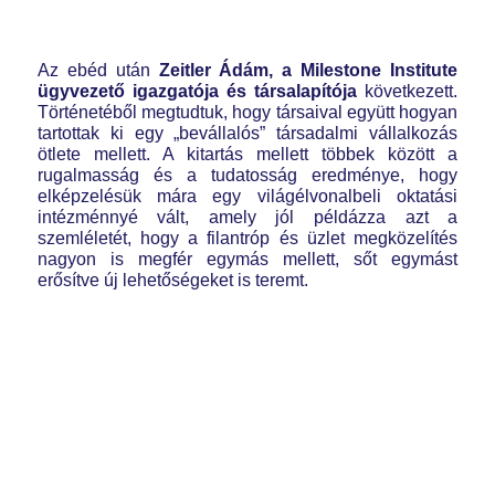
Az ebéd után
Z
eitler Ádám, a Milestone Institute
ügyvezető igazgatója és társalapítója
következett.
Történetéből megtudtuk, hogy társaival együtt hogyan
tartottak ki egy „bevállalós” társadalmi vállalkozás
ötlete mellett. A kitartás mellett többek között a
rugalmasság és a tudatosság eredménye, hogy
elképzelésük mára egy világélvonalbeli oktatási
intézménnyé vált, amely jól példázza azt a
szemléletét, hogy a filantróp és üzlet megközelítés
nagyon is megfér egymás mellett, sőt egymást
erősítve új lehetőségeket is teremt.