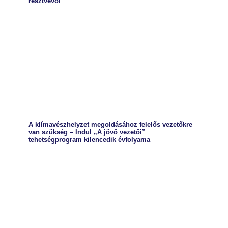
résztvevői
A klímavészhelyzet megoldásához felelős vezetőkre
van szükség – Indul „A jövő vezetői”
tehetségprogram kilencedik évfolyama