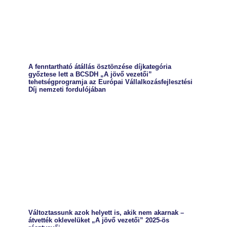
A fenntartható átállás ösztönzése díjkategória
győztese lett a BCSDH „A jövő vezetői”
tehetségprogramja az Európai Vállalkozásfejlesztési
Díj nemzeti fordulójában
Változtassunk azok helyett is, akik nem akarnak –
átvették oklevelüket „A jövő vezetői” 2025-ös