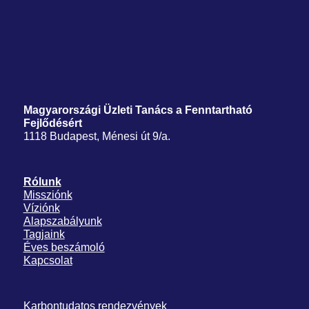
Magyarországi Üzleti Tanács
a Fenntartható
Fejlődésért
1118 Budapest, Ménesi út 9/a.
Rólunk
Missziónk
Víziónk
Alapszabályunk
Tagjaink
Éves beszámoló
Kapcsolat
Karbontudatos rendezvények