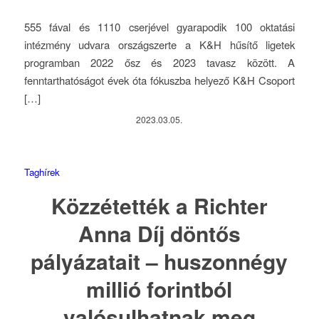
555 fával és 1110 cserjével gyarapodik 100 oktatási
intézmény udvara országszerte a K&H hűsítő ligetek
programban 2022 ősz és 2023 tavasz között. A
fenntarthatóságot évek óta fókuszba helyező K&H Csoport
[…]
2023.03.05.
Taghírek
Közzétették a Richter
Anna Díj döntős
pályázatait – huszonnégy
millió forintból
valósulhatnak meg