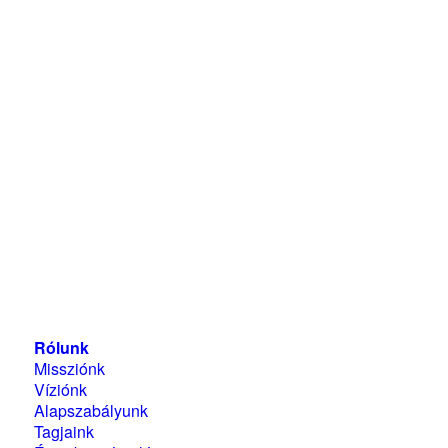
Magyarországi Üzleti Tanács
a Fenntartható
Fejlődésért
1118 Budapest, Ménesi út 9/a.
Rólunk
Missziónk
Víziónk
Alapszabályunk
Tagjaink