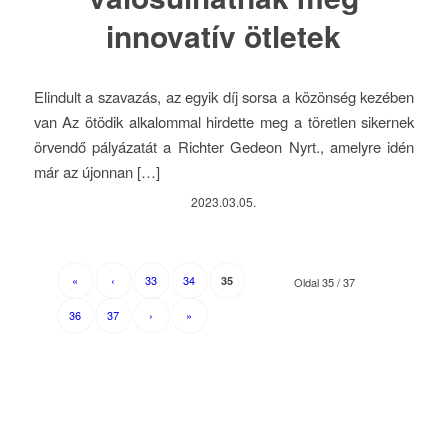
innovatív ötletek
Elindult a szavazás, az egyik díj sorsa a közönség kezében
van Az ötödik alkalommal hirdette meg a töretlen sikernek
örvendő pályázatát a Richter Gedeon Nyrt., amelyre idén
már az újonnan […]
2023.03.05.
«
‹
33
34
35
Oldal 35 / 37
36
37
›
»