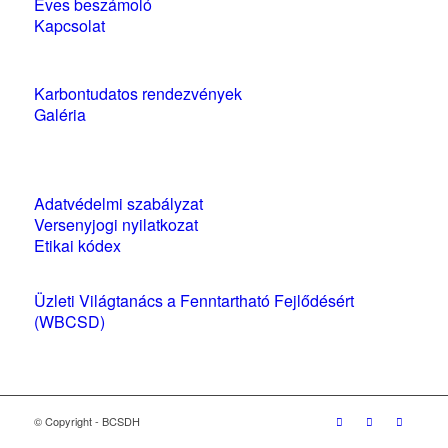
Éves beszámoló
Kapcsolat
Karbontudatos rendezvények
Galéria
Szabályzatok és nyilatkozatok
Adatvédelmi szabályzat
Versenyjogi nyilatkozat
Etikai kódex
Üzleti Világtanács a Fenntartható Fejlődésért
(WBCSD)
magyarországi partner szervezete
© Copyright - BCSDH