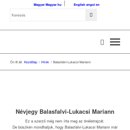
Magyar
Magyar
hu
English
angol
en
Ön itt áll:
Kezdőlap
/
Hírek
/
Balasfalvi-Lukacsi Mariann
Névjegy
Balasfalvi-Lukacsi Mariann
Ez a szerző még nem írta meg az önéletrajzát.
De büszkén mondhatjuk, hogy
Balasfalvi-Lukacsi Mariann
már