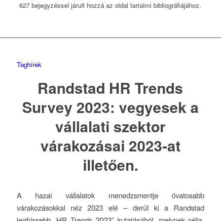
627 bejegyzéssel járult hozzá az oldal tartalmi bibliográfiájához.
Taghírek
Randstad HR Trends
Survey 2023: vegyesek a
vállalati szektor
várakozásai 2023-at
illetően.
A hazai vállalatok menedzsmentje óvatosabb
várakozásokkal néz 2023 elé – derül ki a Randstad
legfrissebb „HR Trends 2023” kutatásából, melynek célja,