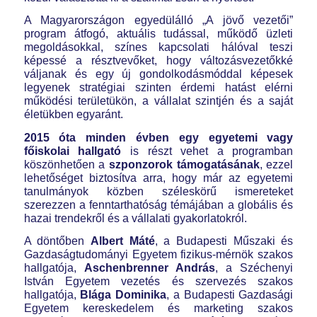
A Magyarországon egyedülálló „A jövő vezetői”
program átfogó, aktuális tudással, működő üzleti
megoldásokkal, színes kapcsolati hálóval teszi
képessé a résztvevőket, hogy változásvezetőkké
váljanak és egy új gondolkodásmóddal képesek
legyenek stratégiai szinten érdemi hatást elérni
működési területükön, a vállalat szintjén és a saját
életükben egyaránt.
2015 óta minden évben egy egyetemi vagy
főiskolai hallgató
is részt vehet a programban
köszönhetően a
szponzorok támogatásának
, ezzel
lehetőséget biztosítva arra, hogy már az egyetemi
tanulmányok közben széleskörű ismereteket
szerezzen a fenntarthatóság témájában a globális és
hazai trendekről és a vállalati gyakorlatokról.
A döntőben
Albert Máté
, a Budapesti Műszaki és
Gazdaságtudományi Egyetem fizikus-mérnök szakos
hallgatója,
Aschenbrenner András
, a Széchenyi
István Egyetem vezetés és szervezés szakos
hallgatója,
Blága Dominika
, a Budapesti Gazdasági
Egyetem kereskedelem és marketing szakos