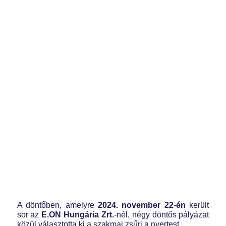
A döntőben, amelyre
2024. november 22-én
került
sor az
E.ON Hungária Zrt.
-nél, négy döntős pályázat
közül választotta ki a szakmai zsűri a nyertest.