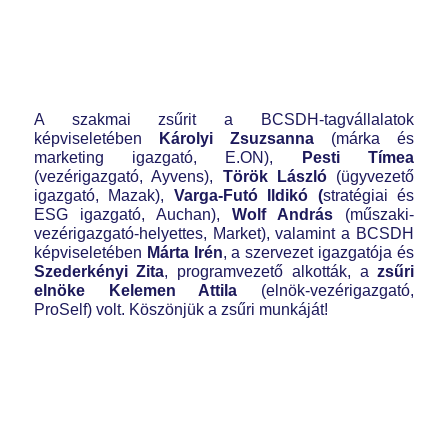
A szakmai zsűrit a BCSDH-tagvállalatok
képviseletében
Károlyi Zsuzsanna
(márka és
marketing igazgató, E.ON),
Pesti Tímea
(vezérigazgató, Ayvens),
Török László
(ügyvezető
igazgató, Mazak),
Varga-Futó Ildikó (
stratégiai és
ESG igazgató, Auchan),
Wolf András
(műszaki-
vezérigazgató-helyettes, Market), valamint a BCSDH
képviseletében
Márta Irén
, a szervezet igazgatója és
Szederkényi Zita
, programvezető alkották, a
zsűri
elnöke Kelemen Attila
(elnök-vezérigazgató,
ProSelf) volt. Köszönjük a zsűri munkáját!