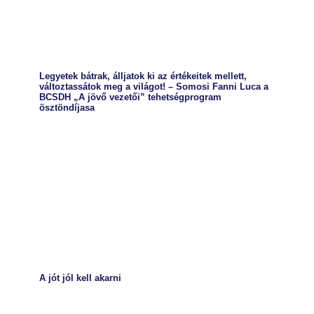
Legyetek bátrak, álljatok ki az értékeitek mellett,
változtassátok meg a világot! – Somosi Fanni Luca a
BCSDH „A jövő vezetői” tehetségprogram
ösztöndíjasa
A jót jól kell akarni