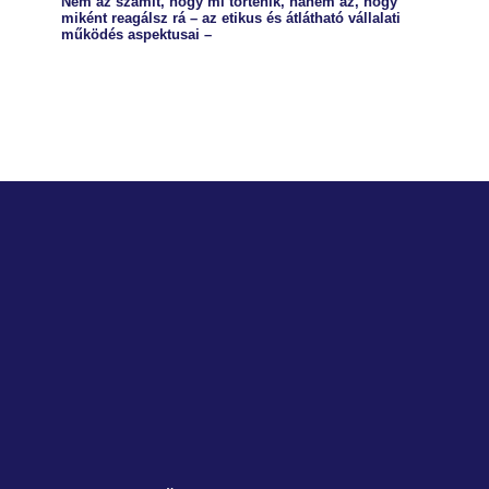
Nem az számít, hogy mi történik, hanem az, hogy
miként reagálsz rá – az etikus és átlátható vállalati
működés aspektusai –