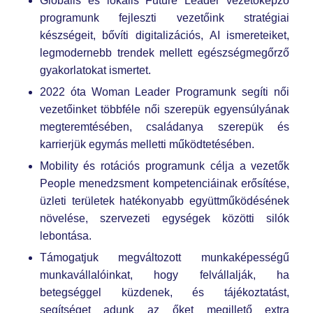
Globális és lokális Future Leader vezetőképző
programunk fejleszti vezetőink stratégiai
készségeit, bővíti digitalizációs, AI ismereteiket,
legmodernebb trendek mellett egészségmegőrző
gyakorlatokat ismertet.
2022 óta Woman Leader Programunk segíti női
vezetőinket többféle női szerepük egyensúlyának
megteremtésében, családanya szerepük és
karrierjük egymás melletti működtetésében.
Mobility és rotációs programunk célja a vezetők
People menedzsment kompetenciáinak erősítése,
üzleti területek hatékonyabb együttműködésének
növelése, szervezeti egységek közötti silók
lebontása.
Támogatjuk megváltozott munkaképességű
munkavállalóinkat, hogy felvállalják, ha
betegséggel küzdenek, és tájékoztatást,
segítséget adunk az őket megillető extra