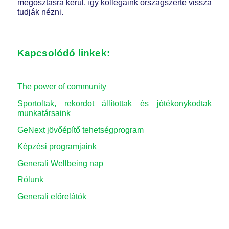
megosztásra kerül, így kollégáink országszerte vissza
tudják nézni.
Kapcsolódó linkek:
The power of community
Sportoltak, rekordot állítottak és jótékonykodtak
munkatársaink
GeNext jövőépítő tehetségprogram
Képzési programjaink
Generali Wellbeing nap
Rólunk
Generali előrelátók