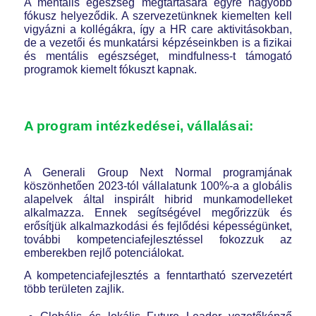
A mentális egészség megtartására egyre nagyobb
fókusz helyeződik. A szervezetünknek kiemelten kell
vigyázni a kollégákra, így a HR care aktivitásokban,
de a vezetői és munkatársi képzéseinkben is a fizikai
és mentális egészséget, mindfulness-t támogató
programok kiemelt fókuszt kapnak.
A program intézkedései, vállalásai:
A Generali Group Next Normal programjának
köszönhetően 2023-tól vállalatunk 100%-a a globális
alapelvek által inspirált hibrid munkamodelleket
alkalmazza. Ennek segítségével megőrizzük és
erősítjük alkalmazkodási és fejlődési képességünket,
további kompetenciafejlesztéssel fokozzuk az
emberekben rejlő potenciálokat.
A kompetenciafejlesztés a fenntartható szervezetért
több területen zajlik.