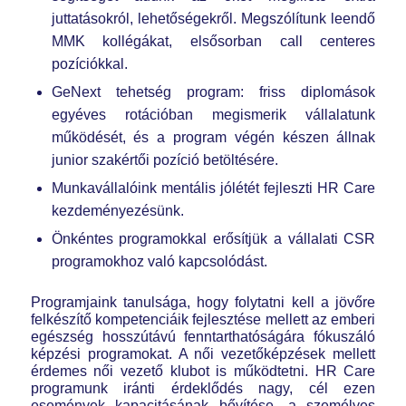
juttatásokról, lehetőségekről. Megszólítunk leendő
MMK kollégákat, elsősorban call centeres
pozíciókkal.
GeNext tehetség program: friss diplomások
egyéves rotációban megismerik vállalatunk
működését, és a program végén készen állnak
junior szakértői pozíció betöltésére.
Munkavállalóink mentális jólétét fejleszti HR Care
kezdeményezésünk.
Önkéntes programokkal erősítjük a vállalati CSR
programokhoz való kapcsolódást.
Programjaink tanulsága, hogy folytatni kell a jövőre
felkészítő kompetenciáik fejlesztése mellett az emberi
egészség hosszútávú fenntarthatóságára fókuszáló
képzési programokat. A női vezetőképzések mellett
érdemes női vezető klubot is működtetni. HR Care
programunk iránti érdeklődés nagy, cél ezen
események kapacitásának bővítése, a személyes