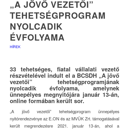
„A JÖVŐ VEZETŐI”
TEHETSÉGPROGRAM
NYOLCADIK
ÉVFOLYAMA
HÍREK
33 tehetséges, fiatal vállalati vezető
részvételével indult el a BCSDH „A jövő
vezetői” tehetségprogramjának
nyolcadik évfolyama, amelynek
ünnepélyes megnyitójára január 13-án,
online formában került sor.
„A jövő vezetői” tehetségprogram ünnepélyes
nyitórendezvénye az E.ON és az MVÜK Zrt. támogatásával
került megrendezésre 2021. január 13-án, ahol a