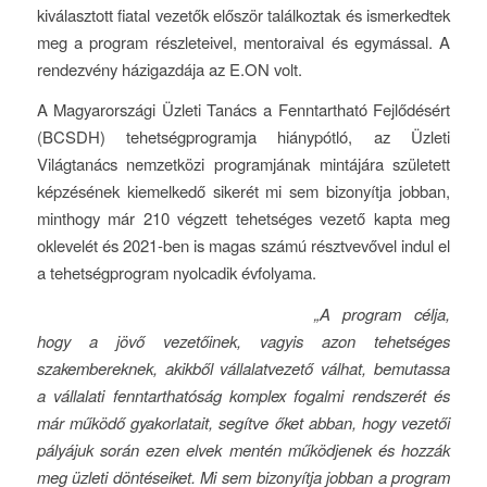
kiválasztott fiatal vezetők először találkoztak és ismerkedtek
meg a program részleteivel, mentoraival és egymással. A
rendezvény házigazdája az E.ON volt.
A Magyarországi Üzleti Tanács a Fenntartható Fejlődésért
(BCSDH) tehetségprogramja hiánypótló, az Üzleti
Világtanács nemzetközi programjának mintájára született
képzésének kiemelkedő sikerét mi sem bizonyítja jobban,
minthogy már 210 végzett tehetséges vezető kapta meg
oklevelét és 2021-ben is magas számú résztvevővel indul el
a tehetségprogram nyolcadik évfolyama.
„A program célja,
hogy a jövő vezetőinek, vagyis azon tehetséges
szakembereknek, akikből vállalatvezető válhat, bemutassa
a vállalati fenntarthatóság komplex fogalmi rendszerét és
már működő gyakorlatait, segítve őket abban, hogy vezetői
pályájuk során ezen elvek mentén működjenek és hozzák
meg üzleti döntéseiket. Mi sem bizonyítja jobban a program