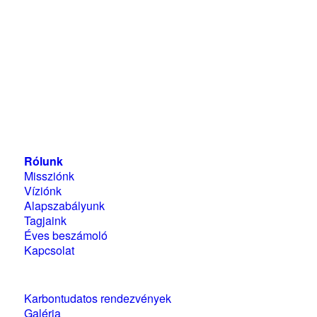
Magyarországi Üzleti Tanács
a Fenntartható
Fejlődésért
1118 Budapest, Ménesi út 9/a.
Rólunk
Missziónk
Víziónk
Alapszabályunk
Tagjaink
Éves beszámoló
Kapcsolat
Karbontudatos rendezvények
Galéria