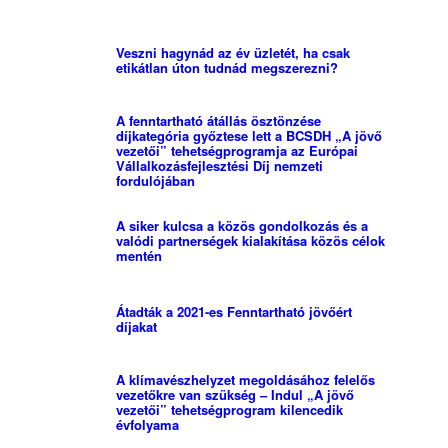
Veszni hagynád az év üzletét, ha csak
etikátlan úton tudnád megszerezni?
A fenntartható átállás ösztönzése
díjkategória győztese lett a BCSDH „A jövő
vezetői” tehetségprogramja az Európai
Vállalkozásfejlesztési Díj nemzeti
fordulójában
A siker kulcsa a közös gondolkozás és a
valódi partnerségek kialakítása közös célok
mentén
Átadták a 2021-es Fenntartható jövőért
díjakat
A klímavészhelyzet megoldásához felelős
vezetőkre van szükség – Indul „A jövő
vezetői” tehetségprogram kilencedik
évfolyama