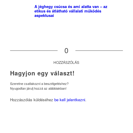
A jéghegy csúcsa és ami alatta van – az
etikus és átlátható vállalati működés
aspektusai
0
HOZZÁSZÓLÁS
Hagyjon egy választ!
Szeretne csatlakozni a beszélgetéshez?
Nyugodtan járulj hozzá az alábbiakban!
Hozzászólás küldéséhez
be kell jelentkezni
.