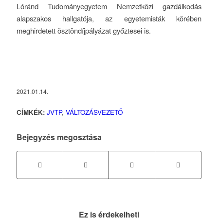
Lóránd Tudományegyetem Nemzetközi gazdálkodás
alapszakos hallgatója, az egyetemisták körében
meghirdetett ösztöndíjpályázat győztesei is.
2021.01.14.
CÍMKÉK:
JVTP
,
VÁLTOZÁSVEZETŐ
Bejegyzés megosztása
Ez is érdekelheti