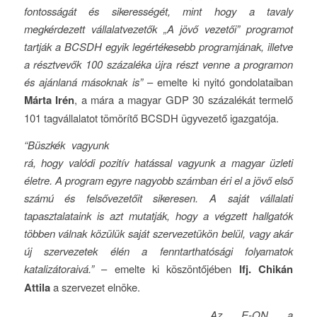
fontosságát és sikerességét, mint hogy a tavaly
megkérdezett vállalatvezetők „A jövő vezetői” programot
tartják a BCSDH egyik legértékesebb programjának, illetve
a résztvevők 100 százaléka újra részt venne a programon
és ajánlaná másoknak is”
– emelte ki nyitó gondolataiban
Márta Irén
, a mára a magyar GDP 30 százalékát termelő
101 tagvállalatot tömörítő BCSDH ügyvezető igazgatója.
“Büszkék vagyunk
rá, hogy valódi pozitív hatással vagyunk a magyar üzleti
életre. A program egyre nagyobb számban éri el a jövő első
számú és felsővezetőit sikeresen. A saját vállalati
tapasztalataink is azt mutatják, hogy a végzett hallgatók
többen válnak közülük saját szervezetükön belül, vagy akár
új szervezetek élén a fenntarthatósági folyamatok
katalizátoraivá.”
– emelte ki köszöntőjében
Ifj. Chikán
Attila
a szervezet elnöke.
„Az E-ON a