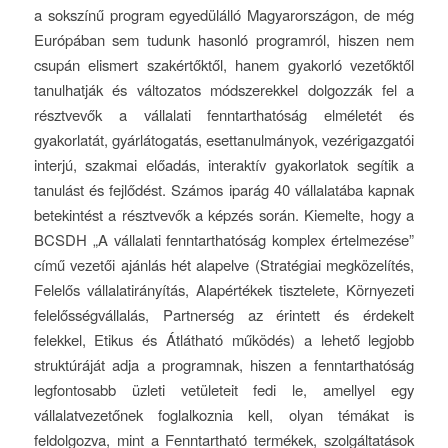
a sokszínű program egyedülálló Magyarországon, de még
Európában sem tudunk hasonló programról, hiszen nem
csupán elismert szakértőktől, hanem gyakorló vezetőktől
tanulhatják és változatos módszerekkel dolgozzák fel a
résztvevők a vállalati fenntarthatóság elméletét és
gyakorlatát, gyárlátogatás, esettanulmányok, vezérigazgatói
interjú, szakmai előadás, interaktív gyakorlatok segítik a
tanulást és fejlődést. Számos iparág 40 vállalatába kapnak
betekintést a résztvevők a képzés során. Kiemelte, hogy a
BCSDH „A vállalati fenntarthatóság komplex értelmezése”
című vezetői ajánlás hét alapelve (Stratégiai megközelítés,
Felelős vállalatirányítás, Alapértékek tisztelete, Környezeti
felelősségvállalás, Partnerség az érintett és érdekelt
felekkel, Etikus és Átlátható működés) a lehető legjobb
struktúráját adja a programnak, hiszen a fenntarthatóság
legfontosabb üzleti vetületeit fedi le, amellyel egy
vállalatvezetőnek foglalkoznia kell, olyan témákat is
feldolgozva, mint a Fenntartható termékek, szolgáltatások