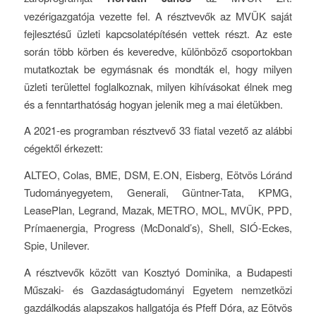
vezérigazgatója vezette fel. A résztvevők az MVÜK saját
fejlesztésű üzleti kapcsolatépítésén vettek részt. Az este
során több körben és keveredve, különböző csoportokban
mutatkoztak be egymásnak és mondták el, hogy milyen
üzleti területtel foglalkoznak, milyen kihívásokat élnek meg
és a fenntarthatóság hogyan jelenik meg a mai életükben.
A 2021-es programban résztvevő 33 fiatal vezető az alábbi
cégektől érkezett:
ALTEO, Colas, BME, DSM, E.ON, Eisberg, Eötvös Lóránd
Tudományegyetem, Generali, Güntner-Tata, KPMG,
LeasePlan, Legrand, Mazak, METRO, MOL, MVÜK, PPD,
Prímaenergia, Progress (McDonald’s), Shell, SIÓ-Eckes,
Spie, Unilever.
A résztvevők között van Kosztyó Dominika, a Budapesti
Műszaki- és Gazdaságtudományi Egyetem nemzetközi
gazdálkodás alapszakos hallgatója és Pfeff Dóra, az Eötvös