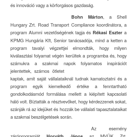
és innováció vagy a körforgásos gazdaság.
Bohn Márton
, a Shell
Hungary Zrt. Road Transport Compliance koordinátora, a
program Alumni vezetőségének tagja és
Rékasi Eszter
a
KPMG Hungária Kft, Senior tanácsadója, mind a ketten a
program tavalyi végzettjei elmondták, hogy milyen
kiválasztási folyamat végén kerültek a programba és, hogy
számukra a szakmai napok folyamatos inspirációt
jelentettek, számos ötletet
kaptak, amit saját vállalataiknál tudnak kamatoztatni és a
program egyik kiemelkedő értéke a fenntartható
gondolkodásmód formálása mellett a kiépített kapcsolati
háló volt. Bíztatták a résztvevőket, hogy kérdezzenek sokat,
szánják rá az idejüket és hozzák be vállalati tapasztalataikat
a szakmai beszélgetések során.
Az esemény
záróprogramját
Horváth János
az MVÜK Zrt.