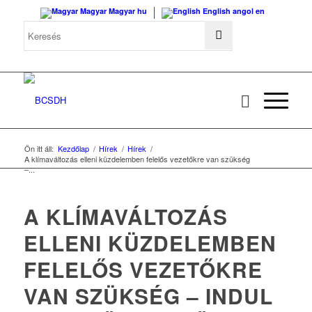
Magyar
Magyar
hu
English
angol
en
Ön itt áll:
Kezdőlap
/
Hírek
/
Hírek
/
A klímaváltozás elleni küzdelemben felelős vezetőkre van szükség
–...
A KLÍMAVÁLTOZÁS
ELLENI KÜZDELEMBEN
FELELŐS VEZETŐKRE
VAN SZÜKSÉG – INDUL