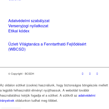
Szabályzatok és nyilatkozatok
Adatvédelmi szabályzat
Versenyjogi nyilatkozat
Etikai kódex
Üzleti Világtanács a Fenntartható Fejlődésért
(WBCSD)
magyarországi partner szervezete
© Copyright - BCSDH
Az oldalon sütiket (cookie) használunk, hogy biztonságos böngészés mellett
a legjobb felhasználói élményt nyújthassuk. A weboldal további
használatához kérjük fogadja el a sütiket. A sütikről az
adatvédelmi
irányelvek
oldalunkon tudhat meg többet.