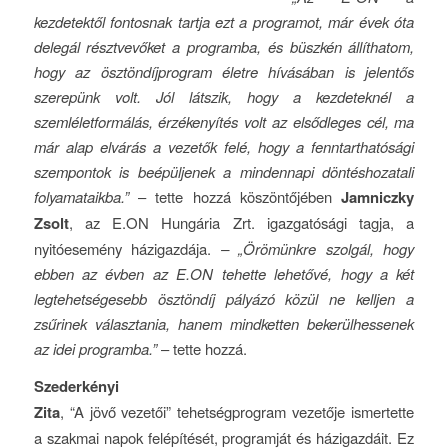
kezdetektől fontosnak tartja ezt a programot, már évek óta
delegál résztvevőket a programba, és büszkén állíthatom,
hogy az ösztöndíjprogram életre hívásában is jelentős
szerepünk volt. Jól látszik, hogy a kezdeteknél a
szemléletformálás, érzékenyítés volt az elsődleges cél, ma
már alap elvárás a vezetők felé, hogy a fenntarthatósági
szempontok is beépüljenek a mindennapi döntéshozatali
folyamataikba.”
– tette hozzá köszöntőjében
Jamniczky
Zsolt
, az E.ON Hungária Zrt. igazgatósági tagja, a
nyitóesemény házigazdája.
– „Örömünkre szolgál, hogy
ebben az évben az E.ON tehette lehetővé, hogy a két
legtehetségesebb ösztöndíj pályázó közül ne kelljen a
zsűrinek választania, hanem mindketten bekerülhessenek
az idei programba.”
– tette hozzá.
Szederkényi
Zita
, “A jövő vezetői” tehetségprogram vezetője ismertette
a szakmai napok felépítését, programját és házigazdáit. Ez