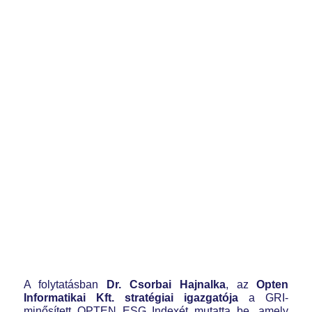
A folytatásban
Dr. Csorbai Hajnalka
, az
Opten
Informatikai Kft. stratégiai igazgatója
a GRI-
minősített OPTEN ESG Indexét mutatta be, amely