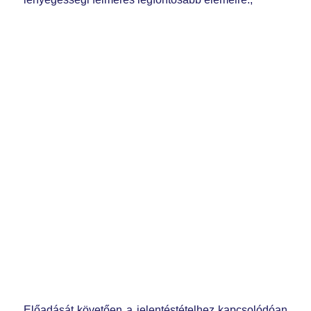
Előadását követően a jelentéstételhez kapcsolódóan