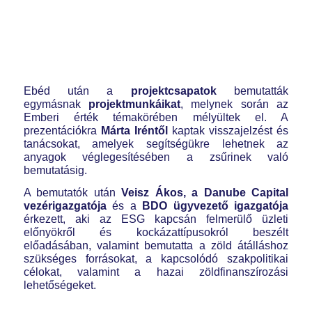
Ebéd után a
projektcsapatok
bemutatták
egymásnak
projektmunkáikat
, melynek során az
Emberi érték témakörében mélyültek el. A
prezentációkra
Márta Iréntől
kaptak visszajelzést és
tanácsokat, amelyek segítségükre lehetnek az
anyagok véglegesítésében a zsűrinek való
bemutatásig.
A bemutatók után
Veisz Ákos, a Danube Capital
vezérigazgatója
és a
BDO ügyvezető igazgatója
érkezett, aki az ESG kapcsán felmerülő üzleti
előnyökről és kockázattípusokról beszélt
előadásában, valamint bemutatta a zöld átálláshoz
szükséges forrásokat, a kapcsolódó szakpolitikai
célokat, valamint a hazai zöldfinanszírozási
lehetőségeket.