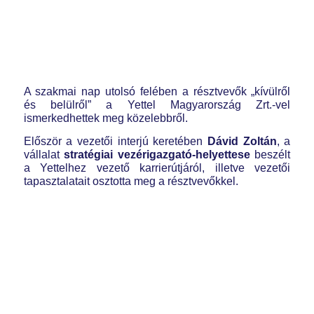
A szakmai nap utolsó felében a résztvevők „kívülről
és belülről” a Yettel Magyarország Zrt.-vel
ismerkedhettek meg közelebbről.
Először a vezetői interjú keretében
Dávid Zoltán
, a
vállalat
stratégiai vezérigazgató-helyettese
beszélt
a Yettelhez vezető karrierútjáról, illetve vezetői
tapasztalatait osztotta meg a résztvevőkkel.