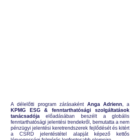
A délelőtti program zárásaként
Anga Adrienn
, a
KPMG ESG & fenntarthatósági szolgáltatások
tanácsadója
előadásában beszélt a globális
fenntarthatósági jelentési trendekről, bemutatta a nem
pénzügyi jelentési keretrendszerek fejlődését és kitért
a CSRD jelentéstétel alapját képező kettős
lényegességi felmérés legfontosabb elemeire.,