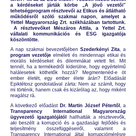
a kérdéseket járták körbe „A jövő vezetői”
tehetségprogram résztvevői az Etikus és átlátható
működésről szóló szakmai napon, amelyet a
Yettel Magyarország Zrt. székházában tartottunk.
A résztvevőket Mészáros Attila, a Yettel Zrt.
vállalati kommunikációs és ESG igazgatója
köszöntötte.
A nap szakmai bevezetőjében
Szederkényi Zita
, a
program vezetője
elméleti és mindennapi etikai és
morális kérdéseket és dilemmákat vetett fel. Mit
tennél, ha a termékedről kiderülne, hogy egyértelmű
halálesetek köthetők hozzá? Megmentenéd-e öt
ember életét, egy ember élete árán? Előadását
Epiktétosz gondolatával zárta: Nem az számít, hogy
mi történik, hanem csak és kizárólag az, hogy miként
reagálsz rá.
A következő előadást
Dr. Martin József Pétertől
, a
Transparency International Magyarország
ügyvezető igazgatójától
hallhatták a résztevevők,
aki beszélt a korrupció és a gazdasági fejlődés és
teljesítmény összefüggéseiről, valamint a
Transparency International által korrupciómérésre