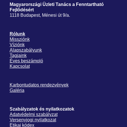
Magyarországi Üzleti Tanács
a Fenntartható
Fejlődésért
1118 Budapest, Ménesi út 9/a.
Rólunk
Missziónk
Víziónk
Alapszabályunk
Tagjaink
Éves beszámoló
Kapcsolat
Karbontudatos rendezvények
Galéria
Szabályzatok és nyilatkozatok
Adatvédelmi szabályzat
Versenyjogi nyilatkozat
Etikai kódex