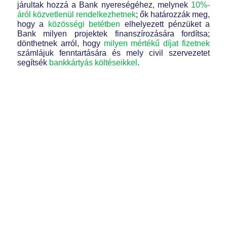
járultak hozzá a Bank nyereségéhez, melynek
10%-
áról közvetlenül rendelkezhetnek
; ők határozzák meg,
hogy a
közösségi betétben
elhelyezett pénzüket a
Bank milyen projektek finanszírozására fordítsa;
dönthetnek arról, hogy
milyen mértékű díjat fizetnek
számlájuk fenntartására és mely civil szervezetet
segítsék
bankkártyás költéseikkel
.