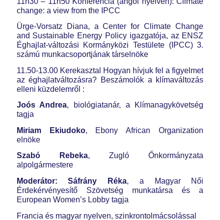
11h30 – 11h50 Konferencia (angol nyelven): Climate
change: a view from the IPCC
Ürge-Vorsatz Diana, a Center for Climate Change
and Sustainable Energy Policy igazgatója, az ENSZ
Éghajlat-változási Kormányközi Testülete (IPCC) 3.
számú munkacsoportjának társelnöke
11.50-13.00 Kerekasztal Hogyan hívjuk fel a figyelmet
az éghajlatváltozásra? Beszámolók a klímaváltozás
elleni küzdelemről :
Joós Andrea
, biológiatanár, a Klímanagykövetség
tagja
Miriam Ekiudoko
, Ebony African Organization
elnöke
Szabó Rebeka
, Zugló Őnkormányzata
alpolgármestere
Moderátor: Sáfrány Réka
, a Magyar Női
Érdekérvényesítő Szövetség munkatársa és a
European Women’s Lobby tagja
Francia és magyar nyelven, szinkrontolmácsolással