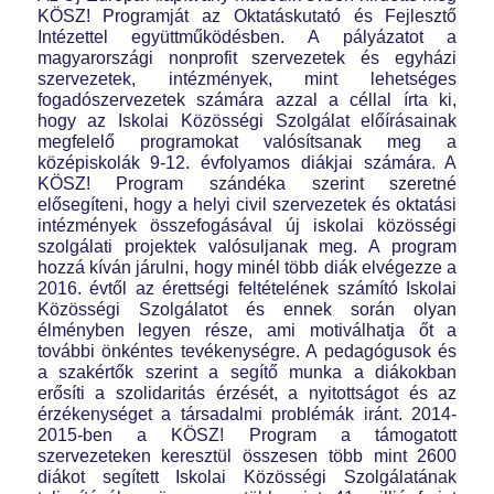
KÖSZ! Programját az Oktatáskutató és Fejlesztő
Intézettel együttműködésben. A pályázatot a
magyarországi nonprofit szervezetek és egyházi
szervezetek, intézmények, mint lehetséges
fogadószervezetek számára azzal a céllal írta ki,
hogy az Iskolai Közösségi Szolgálat előírásainak
megfelelő programokat valósítsanak meg a
középiskolák 9-12. évfolyamos diákjai számára. A
KÖSZ! Program szándéka szerint szeretné
elősegíteni, hogy a helyi civil szervezetek és oktatási
intézmények összefogásával új iskolai közösségi
szolgálati projektek valósuljanak meg. A program
hozzá kíván járulni, hogy minél több diák elvégezze a
2016. évtől az érettségi feltételének számító Iskolai
Közösségi Szolgálatot és ennek során olyan
élményben legyen része, ami motiválhatja őt a
további önkéntes tevékenységre. A pedagógusok és
a szakértők szerint a segítő munka a diákokban
erősíti a szolidaritás érzését, a nyitottságot és az
érzékenységet a társadalmi problémák iránt. 2014-
2015-ben a KÖSZ! Program a támogatott
szervezeteken keresztül összesen több mint 2600
diákot segített Iskolai Közösségi Szolgálatának