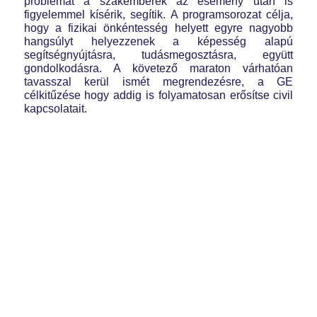
problémát a szakemberek az esemény után is
figyelemmel kísérik, segítik. A programsorozat célja,
hogy a fizikai önkéntesség helyett egyre nagyobb
hangsúlyt helyezzenek a képesség alapú
segítségnyújtásra, tudásmegosztásra, együtt
gondolkodásra. A követező maraton várhatóan
tavasszal kerül ismét megrendezésre, a GE
célkitűzése hogy addig is folyamatosan erősítse civil
kapcsolatait.