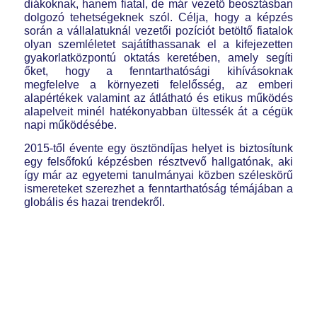
diákoknak, hanem fiatal, de már vezető beosztásban
dolgozó tehetségeknek szól. Célja, hogy a képzés
során a vállalatuknál vezetői pozíciót betöltő fiatalok
olyan szemléletet sajátíthassanak el a kifejezetten
gyakorlatközpontú oktatás keretében, amely segíti
őket, hogy a fenntarthatósági kihívásoknak
megfelelve a környezeti felelősség, az emberi
alapértékek valamint az átlátható és etikus működés
alapelveit minél hatékonyabban ültessék át a cégük
napi működésébe.
2015-től évente egy ösztöndíjas helyet is biztosítunk
egy felsőfokú képzésben résztvevő hallgatónak, aki
így már az egyetemi tanulmányai közben széleskörű
ismereteket szerezhet a fenntarthatóság témájában a
globális és hazai trendekről.