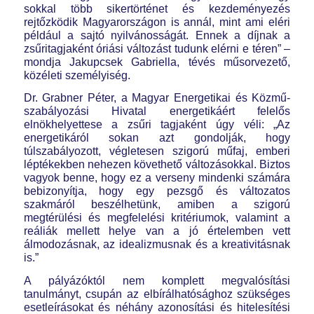
sokkal több sikertörténet és kezdeményezés
rejtőzködik Magyarországon is annál, mint ami eléri
például a sajtó nyilvánosságát. Ennek a díjnak a
zsűritagjaként óriási változást tudunk elérni e téren” –
mondja Jakupcsek Gabriella, tévés műsorvezető,
közéleti személyiség.
Dr. Grabner Péter, a Magyar Energetikai és Közmű-
szabályozási Hivatal energetikáért felelős
elnökhelyettese a zsűri tagjaként úgy véli: „Az
energetikáról sokan azt gondolják, hogy
túlszabályozott, végletesen szigorú műfaj, emberi
léptékekben nehezen követhető változásokkal. Biztos
vagyok benne, hogy ez a verseny mindenki számára
bebizonyítja, hogy egy pezsgő és változatos
szakmáról beszélhetünk, amiben a szigorú
megtérülési és megfelelési kritériumok, valamint a
reáliák mellett helye van a jó értelemben vett
álmodozásnak, az idealizmusnak és a kreativitásnak
is.”
A pályázóktól nem komplett megvalósítási
tanulmányt, csupán az elbírálhatósághoz szükséges
esetleírásokat és néhány azonosítási és hitelesítési