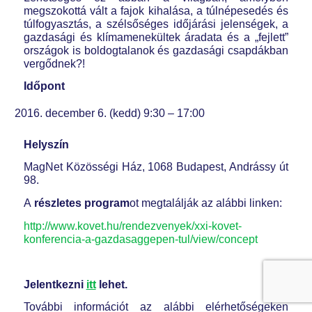
megszokottá vált a fajok kihalása, a túlnépesedés és
túlfogyasztás, a szélsőséges időjárási jelenségek, a
gazdasági és klímamenekültek áradata és a „fejlett”
országok is boldogtalanok és gazdasági csapdákban
vergődnek?!
Időpont
december 6. (kedd) 9:30 – 17:00
Helyszín
MagNet Közösségi Ház, 1068 Budapest, Andrássy út
98.
A
részletes program
ot megtalálják az alábbi linken:
http://www.kovet.hu/rendezvenyek/xxi-kovet-
konferencia-a-gazdasaggepen-tul/view/concept
Jelentkezni
itt
lehet.
További információt az alábbi elérhetőségeken