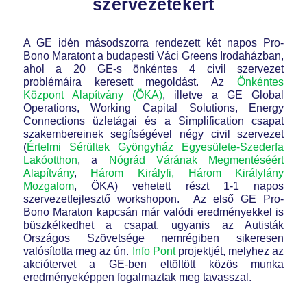
szervezetekért
A GE idén másodszorra rendezett két napos Pro-
Bono Maratont a budapesti Váci Greens Irodaházban,
ahol a 20 GE-s önkéntes 4 civil szervezet
problémáira keresett megoldást. Az
Önkéntes
Központ Alapítvány (ÖKA)
, illetve a GE Global
Operations, Working Capital Solutions, Energy
Connections üzletágai és a Simplification csapat
szakembereinek segítségével négy civil szervezet
(
Értelmi Sérültek Gyöngyház Egyesülete-Szederfa
Lakóotthon
, a
Nógrád Várának Megmentéséért
Alapítvány
,
Három Királyfi, Három Királylány
Mozgalom
, ÖKA) vehetett részt 1-1 napos
szervezetfejlesztő workshopon. Az első GE Pro-
Bono Maraton kapcsán már valódi eredményekkel is
büszkélkedhet a csapat, ugyanis az Autisták
Országos Szövetsége nemrégiben sikeresen
valósította meg az ún.
Info Pont
projektjét, melyhez az
akciótervet a GE-ben eltöltött közös munka
eredményeképpen fogalmaztak meg tavasszal.