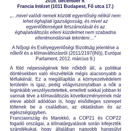
2016. december 9.
Francia Intézet (1011 Budapest, Fő utca 17.)
„…mivel valódi nemek közötti egyenlőség nélkül nem
lehet éghajlati igazságosság, és mivel az
egyenlőtlenségek felszámolását és az
éghajlatváltozás elleni küzdelmet nem szabadna
ellentmondásnak tekinteni…”
A Nőjogi és Esélyegyenlőségi Bizottság jelentése a
nőkről és a klímaváltozásról (2011/2197(INI)), Európai
Parlament, 2012. március 9.)
A föld népességének fele nőkből áll, a politikai
döntésekben való részvételük mégis alacsonyabb a
férfiakénál. Ez a megállapítás a környezetvédelem
területén is igaz, pedig világviszonylatban a nők a
leginkább veszélyeztetettek, emellett sokkal jobban ki
vannak téve a klímaváltozás következményeinek már
eleve abból adódóan is, hogy elsődleges szerepet
töltenek be a családban, az oktatásban és az
egészségügyben.
Franciaország és Marokkó, a COP21 és COP22
fogadó országai, a klímatárgyalások során kifejezték
szándékukat, hogy általában nagyobb hangsúlyt