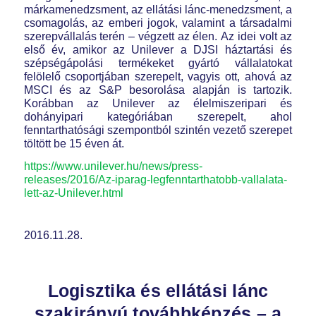
márkamenedzsment, az ellátási lánc-menedzsment, a
csomagolás, az emberi jogok, valamint a társadalmi
szerepvállalás terén – végzett az élen. Az idei volt az
első év, amikor az Unilever a DJSI háztartási és
szépségápolási termékeket gyártó vállalatokat
felölelő csoportjában szerepelt, vagyis ott, ahová az
MSCI és az S&P besorolása alapján is tartozik.
Korábban az Unilever az élelmiszeripari és
dohányipari kategóriában szerepelt, ahol
fenntarthatósági szempontból szintén vezető szerepet
töltött be 15 éven át.
https://www.unilever.hu/news/press-
releases/2016/Az-iparag-legfenntarthatobb-vallalata-
lett-az-Unilever.html
2016.11.28.
Logisztika és ellátási lánc
szakirányú továbbképzés – a