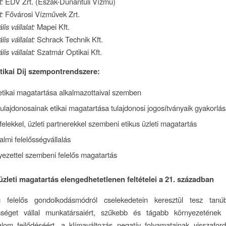
:
ÉDV Zrt. (Észak-Dunántúli Vízmű)
:
Fővárosi Vízművek Zrt.
is vállalat:
Mapei Kft.
is vállalat:
Schrack Technik Kft.
lis vállalat:
Szatmár Optikai Kft.
Etikai Díj szempontrendszere:
etikai magatartása alkalmazottaival szemben
tulajdonosainak etikai magatartása tulajdonosi jogosítványaik gyakorlá
elekkel, üzleti partnerekkel szembeni etikus üzleti magatartás
lmi felelősségvállalás
yezettel szembeni felelős magatartás
üzleti magatartás elengedhetetlenen feltételei a 21. században
felelős gondolkodásmódról cselekedetein keresztül tesz tanúb
sséget vállal munkatársaiért, szűkebb és tágabb környezetének j
alom fejlődéséért, a klímaváltozás negatív folyamatainak visszaford