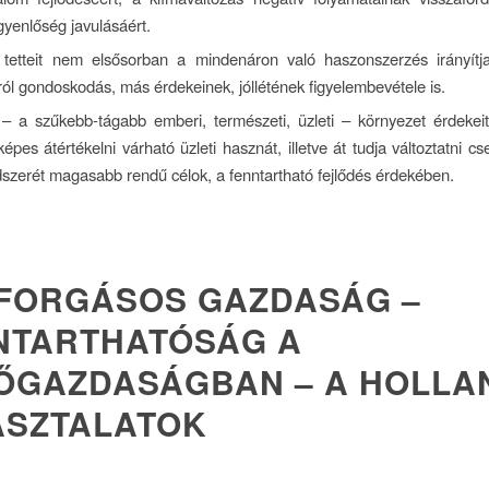
gyenlőség javulásáért.
tetteit nem elsősorban a mindenáron való haszonszerzés irányít
ól gondoskodás, más érdekeinek, jóllétének figyelembevétele is.
– a szűkebb-tágabb emberi, természeti, üzleti – környezet érdekeit
képes átértékelni várható üzleti hasznát, illetve át tudja változtatni c
dszerét magasabb rendű célok, a fenntartható fejlődés érdekében.
FORGÁSOS GAZDASÁG –
NTARTHATÓSÁG A
ŐGAZDASÁGBAN – A HOLLA
ASZTALATOK