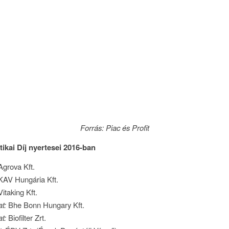
Forrás: Piac és Profit
tikai Díj nyertesei 2016-ban
grova Kft.
AV Hungária Kft.
itaking Kft.
t:
Bhe Bonn Hungary Kft.
at:
Biofilter Zrt.