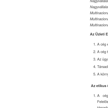
Nagyvállalat
Nagyvállalat
Multinacionál
Multinacionál
Multinacioná
Az Üzleti 
A cég 
A cég 
Az ügyf
Társada
A körn
Az etikus 
A cég 
Felelő
társad