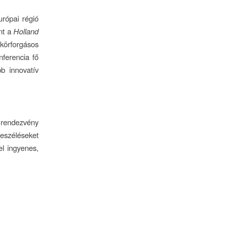
urópai régió
ént a
Holland
örforgásos
ferencia fő
b innovatív
 rendezvény
beszéléseket
el ingyenes,