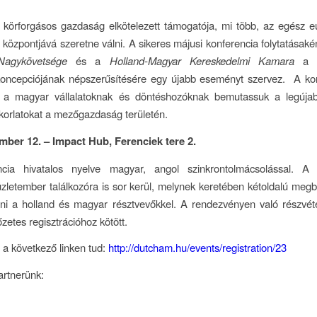
 körforgásos gazdaság elkötelezett támogatója, mi több, az egész e
 központjává szeretne válni. A sikeres májusi konferencia folytatásak
Nagykövetsége
és a
Holland-Magyar Kereskedelmi Kamara
a k
oncepciójának népszerűsítésére egy újabb eseményt szervez. A kon
y a magyar vállalatoknak és döntéshozóknak bemutassuk a legújab
korlatokat a mezőgazdaság területén.
mber 12. – Impact Hub, Ferenciek tere 2.
cia hivatalos nyelve magyar, angol szinkrontolmácsolással. A
zletember találkozóra is sor kerül, melynek keretében kétoldalú meg
atni a holland és magyar résztvevőkkel. A rendezvényen való részvét
zetes regisztrációhoz kötött.
i a következő linken tud:
http://dutcham.hu/events/registration/23
artnerünk: