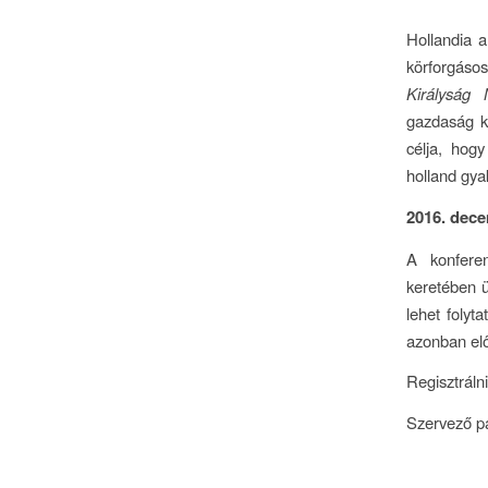
Hollandia a
körforgásos
Királyság 
gazdaság k
célja, hog
holland gya
2016. dece
A konferen
keretében ü
lehet folyt
azonban elő
Regisztráln
Szervező p