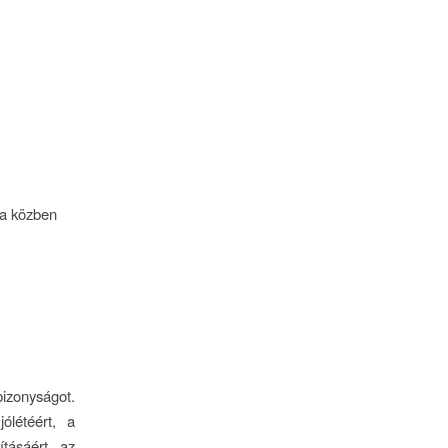
sa közben
izonyságot.
ólétéért, a
ításáért, az