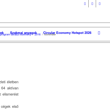
ek
Szakmai anyagok
Circular Economy Hotspot 2026
ni program tavaszi esemény
/
2016
/
november
leti életben
 64 aktívan
 elismerést
t cégek első