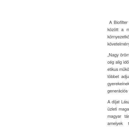
A Biofilter
között a m
környezetk
követelmény
„Nagy öröm 
cég alig id
etikus műkö
többet adj
gyerekeine
generációs t
A díjat Lás
üzleti maga
magyar tár
amelyek t