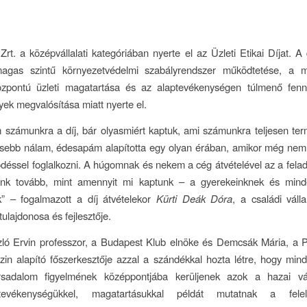
 Zrt. a középvállalati kategóriában nyerte el az Üzleti Etikai Díjat. A 
agas szintű környezetvédelmi szabályrendszer működtetése, a 
özpontú üzleti magatartása és az alaptevékenységen túlmenő fennt
ek megvalósítása miatt nyerte el.
számunkra a díj, bár olyasmiért kaptuk, ami számunkra teljesen te
ősebb nálam, édesapám alapította egy olyan érában, amikor még nem
déssel foglalkozni. A húgomnak és nekem a cég átvételével az a fela
unk tovább, mint amennyit mi kaptunk – a gyerekeinknek és min
k” – fogalmazott a díj átvételekor
Kürti Deák Dóra
, a családi váll
ulajdonosa és fejlesztője.
zló Ervin professzor, a Budapest Klub elnöke és Demcsák Mária, a P
zin alapító főszerkesztője azzal a szándékkal hozta létre, hogy mi
sadalom figyelmének középpontjába kerüljenek azok a hazai vál
evékenységükkel, magatartásukkal példát mutatnak a felel