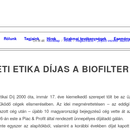
Rólunk
Tagjaink
Hírek
Szakmai tevékenységek
Esemény
Ön itt áll:
Kezdőlap
/
Hírek
/
Regisztráció – „A jövő vezetői” Alum
TI ETIKA DÍJAS A BIOFILTER
tikai Díj 2000 óta, immár 17. éve kiemelkedő szerepet tölt be az üz
űködő cégek elismerésében. Az idei megmérettetésen – az eddigi
azott cég után – újabb 10 magyarországi bejegyzésű cég vette át az
-án este a Piac & Profit által rendezett ünnepélyes díjátadó gálán.
nte egyszer az alapítókból, valamint a korábbi években díjat kapot