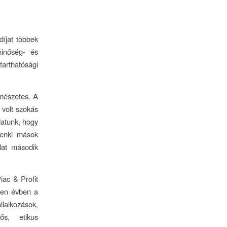
díjat többek
minőség- és
arthatósági
rmészetes. A
 volt szokás
datunk, hogy
denki mások
alat második
iac & Profit
nden évben a
lalkozások,
ős, etikus