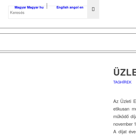
Magyar
Magyar
hu
English
angol
en
ÜZLE
TAGHÍREK
Az Üzleti E
etikusan m
működő díj
november 16
A díjat éve