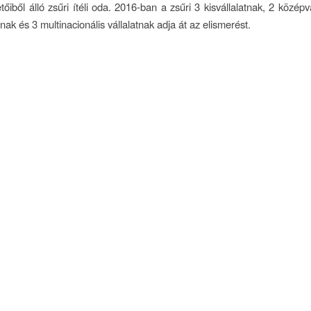
őiből álló zsűri ítéli oda. 2016-ban a zsűri 3 kisvállalatnak, 2 középvá
nak és 3 multinacionális vállalatnak adja át az elismerést.