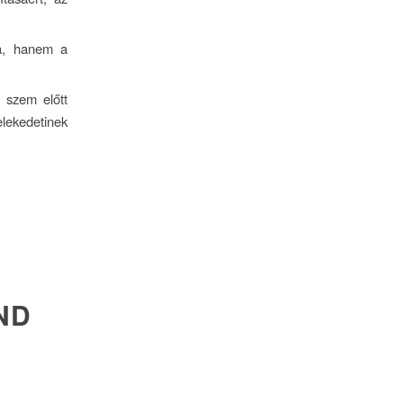
ja, hanem a
 szem előtt
selekedetinek
ND