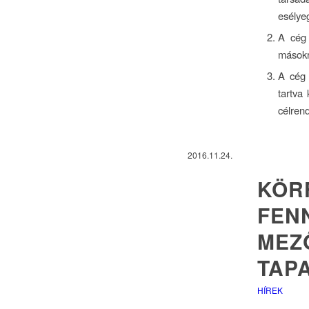
esélye
A cég 
másokr
A cég 
tartva 
célren
2016.11.24.
KÖR
FEN
MEZ
TAP
HÍREK