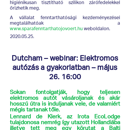
higiénikusan tisztítható szilikon zárófedelekkel
őrizhetik meg.
A vállalat fenntarthatósági kezdeményezései
megtalálhatóak a
www.sparafenntarthatojovoert.hu
weboldalon.
2020.05.25.
Dutcham – webinar: Elektromos
autózás a gyakorlatban – május
26. 16:00
Sokan fontolgatják, hogy teljesen
elektromos autót vásároljanak és akár
hosszú útra is induljanak vele, de valamiért
mégis tartanak tőle.
Lennard de Klerk, az Irota EcoLodge
tulajdonosa nemrég így utazott Hollandiába
illetve tett meg egy körutat a Balti