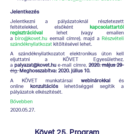
Jelentkezés
Jelentkezni a pályázatoknál részletezett
feltételekkel, elsőként
kapcsolattartói
regisztrációval
lehet (vagy emailen
a
biro@kovet.hu
eemail címre), majd a
Részvételi
szándéknyilatkozat
kitöltésével lehet.
A szándéknyilatkozatot elektronikus úton kell
eljuttatni a KÖVET Egyesülethez,
a
palyazat@kovet.hu
e-mail címre,
2020. május 29
-
éig.
Meghosszabítva: 2020. július 10.
A KÖVET munkatársai
webinárokkal
és
online
konzultációs
lehetőséggel segítik a
pályázatok elkészítését.
Bővebben
2020.05.27.
Követ 25. Program