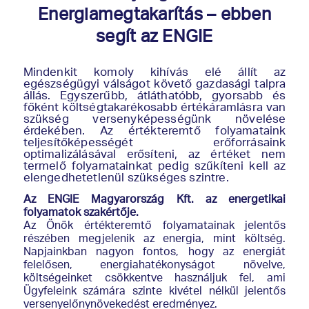
Energiamegtakarítás – ebben
segít az ENGIE
Mindenkit komoly kihívás elé állít az
egészségügyi válságot követő gazdasági talpra
állás. Egyszerűbb, átláthatóbb, gyorsabb és
főként költségtakarékosabb értékáramlásra van
szükség versenyképességünk növelése
érdekében. Az értékteremtő folyamataink
teljesítőképességét erőforrásaink
optimalizálásával erősíteni, az értéket nem
termelő folyamatainkat pedig szűkíteni kell az
elengedhetetlenül szükséges szintre.
Az ENGIE Magyarország Kft. az energetikai
folyamatok szakértője.
Az Önök értékteremtő folyamatainak jelentős
részében megjelenik az energia, mint költség.
Napjainkban nagyon fontos, hogy az energiát
felelősen, energiahatékonyságot növelve,
költségeinket csökkentve használjuk fel, ami
Ügyfeleink számára szinte kivétel nélkül jelentős
versenyelőnynövekedést eredményez.