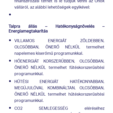
finanszírozási terhét is le tudjuk venni az Önök
válláról, az alábbi lehetőségek egyikével:
Talpra állás – Hatékonyságnövelés –
Energiamegtakarítás
VILLAMOS ENERGIÁT ZÖLDEBBEN,
OLCSÓBBAN, ÖNERŐ NÉLKÜL termelhet
napelemes kiserőmű programunkkal.
HŐENERGIÁT KORSZERŰBBEN, OLCSÓBBAN,
ÖNERŐ NÉLKÜL termelhet fűtéskorszerűsítési
programunkkal.
HŰTÉSI ENERGIÁT HATÉKONYABBAN,
MEGÚJULÓVAL KOMBINÁLTAN, OLCSÓBBAN,
ÖNERŐ NÉLKÜL termelhet hűtéskorszerűsítési
programunkkal.
CO2 SEMLEGESSÉG eléréséhez