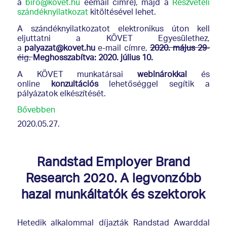
a
biro@kovet.hu
eemail címre), majd a
Részvételi
szándéknyilatkozat
kitöltésével lehet.
A szándéknyilatkozatot elektronikus úton kell
eljuttatni a KÖVET Egyesülethez,
a
palyazat@kovet.hu
e-mail címre,
2020. május 29
-
éig.
Meghosszabítva: 2020. július 10.
A KÖVET munkatársai
webinárokkal
és
online
konzultációs
lehetőséggel segítik a
pályázatok elkészítését.
Bővebben
2020.05.27.
Randstad Employer Brand
Research 2020. A legvonzóbb
hazai munkáltatók és szektorok
Hetedik alkalommal díjazták Randstad Awarddal