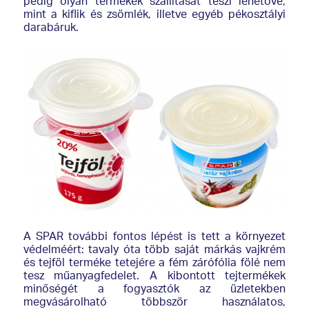
pedig olyan termékek szállítását teszi lehetővé,
mint a kiflik és zsömlék, illetve egyéb pékosztályi
darabáruk.
A SPAR további fontos lépést is tett a környezet
védelméért: tavaly óta több saját márkás vajkrém
és tejföl terméke tetejére a fém zárófólia fölé nem
tesz műanyagfedelet. A kibontott tejtermékek
minőségét a fogyasztók az üzletekben
megvásárolható többször használatos,