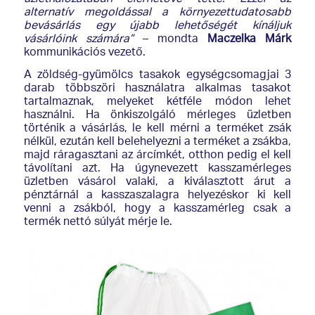
alternatív megoldással a környezettudatosabb
bevásárlás egy újabb lehetőségét kínáljuk
vásárlóink számára”
– mondta
Maczelka Márk
kommunikációs vezető.
A zöldség-gyümölcs tasakok egységcsomagjai 3
darab többszöri használatra alkalmas tasakot
tartalmaznak, melyeket kétféle módon lehet
használni. Ha önkiszolgáló mérleges üzletben
történik a vásárlás, le kell mérni a terméket zsák
nélkül, ezután kell belehelyezni a terméket a zsákba,
majd ráragasztani az árcímkét, otthon pedig el kell
távolítani azt. Ha úgynevezett kasszamérleges
üzletben vásárol valaki, a kiválasztott árut a
pénztárnál a kasszaszalagra helyezéskor ki kell
venni a zsákból, hogy a kasszamérleg csak a
termék nettó súlyát mérje le.