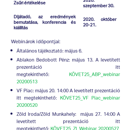
2020.
Zsűri értékelése
szeptember 30.
Díjátadó, az eredmények
2020. október
bemutatása, konferencia és
20-21.
kiállítás
Webinárok időpontjai:
Általános tájékoztató: május 6.
Ablakon Bedobott Pénz: május 13. A levetített
prezentáció itt
megtekinthető:
KÖVET25_ABP_webinar
20200513
VF Piac: május 20. 14:00 A levetített prezentáció
itt megtekinthető:
KÖVET25_VF Piac_webinar
20200520
Zöld Iroda/Zöld Munkahely: május 27. 14:00 A
levetített prezentáció itt
megtekinthető:
KÖVET25_ZI_Webinar 20200527