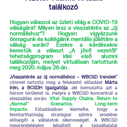
találkozó
Hogyan válaszol az üzleti világ a COVID-19
válságára?
Milyen lesz a visszatérés az „új
normálishoz”? Hogyan vigyázzunk
önmagunk és kollégáink mentális jóllétére a
válság során? Ezekre a kérdésekre
kerestük a választ „A jövő vezetői”
tehetségprogram idei első alumni
találkozóján, melyet virtuálisan tartottunk
meg 2020. május 26-án.
„Visszatérés az új normálishoz – WBCSD trendek”
címmel tartotta meg a felvezető előadást
Márta
Irén, a BCSDH igazgatója
, aki bemutatta azt a
három területet is, melyre a WBCSD koncentrál a
visszaállás során:
Vital Supply Chains, Return to
„Normal” Scenarios, Long-term
Impacts.
Előadásában kiemelte, hogy a
fenntarthatóság stratégiai szintre emelése
elősegíti a vállalatok sikerességét. A WBCSD
megrendelésére készített a tagvállalatai