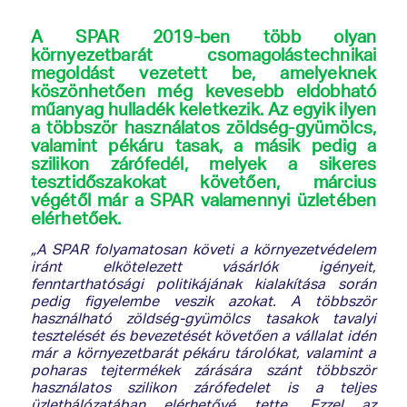
A SPAR 2019-ben több olyan
környezetbarát csomagolástechnikai
megoldást vezetett be, amelyeknek
köszönhetően még kevesebb eldobható
műanyag hulladék keletkezik. Az egyik ilyen
a többször használatos zöldség-gyümölcs,
valamint pékáru tasak, a másik pedig a
szilikon zárófedél, melyek a sikeres
tesztidőszakokat követően, március
végétől már a SPAR valamennyi üzletében
elérhetőek.
„A SPAR folyamatosan követi a környezetvédelem
iránt elkötelezett vásárlók igényeit,
fenntarthatósági politikájának kialakítása során
pedig figyelembe veszik azokat. A többször
használható zöldség-gyümölcs tasakok tavalyi
tesztelését és bevezetését követően a vállalat idén
már a környezetbarát pékáru tárolókat, valamint a
poharas tejtermékek zárására szánt többször
használatos szilikon zárófedelet is a teljes
üzlethálózatában elérhetővé tette. Ezzel az