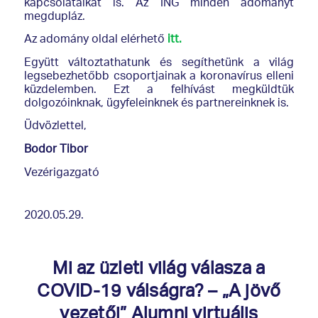
kapcsolataikat is. Az ING minden adományt
megdupláz.
Az adomány oldal elérhető
itt.
Együtt változtathatunk és segíthetünk a világ
legsebezhetőbb csoportjainak a koronavírus elleni
küzdelemben. Ezt a felhívást megküldtük
dolgozóinknak, ügyfeleinknek és partnereinknek is.
Üdvözlettel,
Bodor Tibor
Vezérigazgató
2020.05.29.
Mi az üzleti világ válasza a
COVID-19 válságra? – „A jövő
vezetői” Alumni virtuális