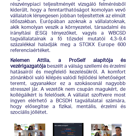
részvénypiaci teljesítményét vizsgáló felmérésből
kiderült, hogy a fenntarthatóságot komolyan vevő
vállalatok lényegesen jobban teljesítettek az elmúlt
időszakban. Európában azoknak a vállalatoknak,
akik komolyan veszik a környezetei, társadalmi és
irányítási (ESG) tényezőket, vagyis a WBCSD
tagvállalatainak a fő tőzsdei mutatói 4,3–9,4
százalékkal haladják meg a STOXX Europe 600
referenciaértéket.
Kelemen Attila, a ProSelf alapítója és
vezérigazgatója
beszélt a válság szellemi és érzelmi
hatásairól és megfelelő kezelésükről. A komfort
zónánkból való kilépés valódi fejlődési lehetőséget
teremt, ugyanakkor ez a szokásosnál nagyobb
stresszel jár. A vezetők nem csupán magukért, de
kollégáikért is felelősek. A vállalat szoftvere most
ingyen elérhető a BCSDH tagvállalatai számára,
hogy elősegítse a fizikai, mentális, érzelmi és
szociális jóllétet.