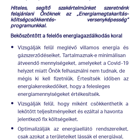
Hiteles, segítő szakértelmünket szeretnénk
felajánlani Önöknek az „Energiamegtakarítás-
költségcsökkentés- versenyképesség”
programunkkal.
Beköszöntött a felelős energiagazdálkodás kora!
Vizsgálják felül meglévő villamos energia és
gázszerződéseiket. Tartalmaznak-e minimálisan
átveendő mennyiségeket, amelyeket a Covid-19
helyzet miatt Önök felhasználni nem tudnak, de
mégis ki kell fizetniük. Értesítsék időben az
energiakereskedőiket, hogy a felesleges
energiamennyiségeket értékesítsék.
Vizsgálják felül, hogy miként csökkenthetik a
lekötött teljesítményeiket és ezáltal a havonta
jelentkező fix költségeiket.
Optimalizálják az energiaellátó rendszereiket,
csak azokat a területeiket lássák el energiával,