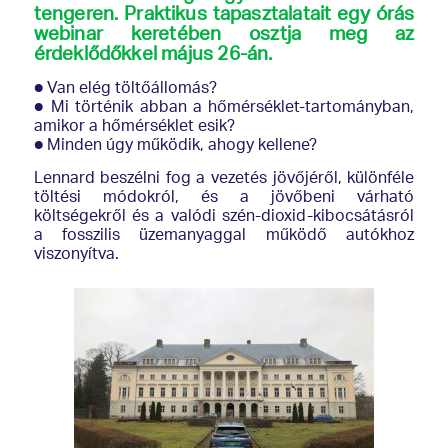
tengeren. Praktikus tapasztalatait egy órás
webinar keretében osztja meg az
érdeklődőkkel május 26-án.
● Van elég töltőállomás?
● Mi történik abban a hőmérséklet-tartományban,
amikor a hőmérséklet esik?
● Minden úgy működik, ahogy kellene?
Lennard beszélni fog a vezetés jövőjéről, különféle
töltési módokról, és a jövőbeni várható
költségekről és a valódi szén-dioxid-kibocsátásról
a fosszilis üzemanyaggal működő autókhoz
viszonyítva.