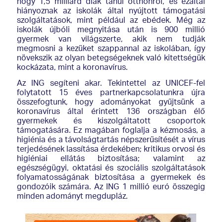
hogy 1,5 milliárd diák tanul otthonról, és ezáltal
hiányoznak az iskolák által nyújtott támogatási
szolgáltatások, mint például az ebédek. Még az
iskolák újbóli megnyitása után is 900 millió
gyermek van világszerte, akik nem tudják
megmosni a kezüket szappannal az iskolában, így
növekszik az olyan betegségeknek való kitettségük
kockázata, mint a koronavírus.
Az ING segíteni akar. Tekintettel az UNICEF-fel
folytatott 15 éves partnerkapcsolatunkra újra
összefogtunk, hogy adományokat gyűjtsünk a
koronavírus által érintett 136 országban élő
gyermekek és kiszolgáltatott csoportok
támogatására. Ez magában foglalja a kézmosás, a
higiénia és a távolságtartás népszerűsítését a vírus
terjedésének lassítása érdekében; kritikus orvosi és
higiéniai ellátás biztosítása; valamint az
egészségügyi, oktatási és szociális szolgáltatások
folyamatosságának biztosítása a gyermekek és
gondozóik számára. Az ING 1 millió euró összegig
minden adományt megdupláz.