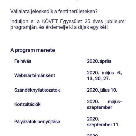
Vállalata jeleskedik a fenti területeken?
Induljon el a KÖVET Egyesület 25 éves jubileumi
programján, és érdemelje ki a díjak egyikét!
A program menete
Felhívás
2020. április
2020. május 6.,
Webinár témánként
13., 20., 27.
Szándéknyilatkozatok
2020. július 10.
2020. május-
Konzultációk
szeptember
2020.
Pályázatok benyújtása
szeptember 11.