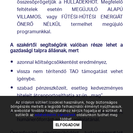
összesöprögetjük a HULLADÉKHŐT. Megfelelő
feltételek esetén MEGÚJULÓ ALAPÚ
VILLAMOS, vagy FŰTÉSI-HŰTÉSI ENERGIÁT
ÖNERŐ NÉLKÜL termelhet megújuló
programunkkal.
A szakértői segítségünk valóban része lehet a
gazdasági talpra állásnak, mert
azonnal költségcsökkentést eredményez,
vissza nem térítendő TAO támogatást vehet
igénybe,
szabad pénzeszközeit, esetleg kedvezményes
hiteleit átcsoportosíthatja az ún. „mag”
Az oldalon sütiket (cookie) használunk, hogy biztonságos
tevékenységére,
böngészés mellett a legjobb felhasználói élményt nyújthassuk.
A weboldal további használatához kérjük fogadja el a sütiket. A
a beruházás nem köt le felesleges
sütikről az
adatvédelmi irányelvek
oldalunkon tudhat meg
többet.
humánerőforrást az Önök vállalatánál.
ELFOGADOM