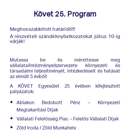
Követ 25. Program
Meghosszabbított határidő!!!
A részvételi szándéknyilatkozatokat július 10-ig
várják!
Mutassa be és mérettesse meg
vállalata/intézménye/szervezete környezeti és
társadalmi teljesítményét, intézkedéseit és hatását
az elmúlt 5 évből!
A KÖVET Egyesület 25 évében kifejlesztett
pályázatok:
Ablakon Bedobott Pénz – Környezeti
Megtakarítási Díjak
Vállalati Felelősség Piac – Felelős Vállalati Díjak
Zöld Iroda / Zöld Munkahely