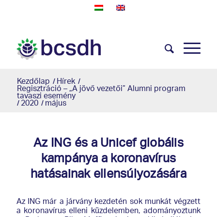
Kezdőlap
/
Hírek
/
Regisztráció – „A jövő vezetői” Alumni program
tavaszi esemény
/
2020
/
május
Az ING és a Unicef globális
kampánya a koronavírus
hatásainak ellensúlyozására
Az ING már a járvány kezdetén sok munkát végzett
a koronavírus elleni küzdelemben, adományoztunk