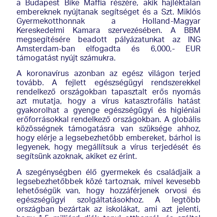
a Budapest Bike Maffia részére, akik hajléktalan
embereknek nyújtanak segítséget és a Szt. Miklós
Gyermekotthonnak a Holland-Magyar
Kereskedelmi Kamara szervezésében. A BBM
megsegítésére beadott pályázatunkat az ING
Amsterdam-ban elfogadta és 6,000,- EUR
támogatást nyújt számukra.
A koronavírus azonban az egész világon terjed
tovább. A fejlett egészségügyi rendszerekkel
rendelkező országokban tapasztalt erős nyomás
azt mutatja, hogy a vírus katasztrofális hatást
gyakorolhat a gyenge egészségügyi és higiéniai
erőforrásokkal rendelkező országokban. A globális
közösségnek támogatásra van szüksége ahhoz,
hogy elérje a legsebezhetőbb embereket, bárhol is
legyenek, hogy megállítsuk a vírus terjedését és
segítsünk azoknak, akiket ez érint.
A szegénységben élő gyermekek és családjaik a
legsebezhetőbbek közé tartoznak, mivel kevesebb
lehetőségük van, hogy hozzáférjenek orvosi és
egészségügyi szolgáltatásokhoz. A legtöbb
országban bezártak az iskolákat, ami azt jelenti,