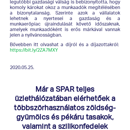
legutóbbi gazdasági válság is bebizonyította, hogy
komoly károkat okoz a munkaadók megítélésében
a bizonytalanság. Szerinte azok a vállalatok
lehetnek a nyertesei a gazdaság és a
munkaerőpiac újraindulását követő időszaknak,
amelyek munkaadóként is erős márkával vannak
jelen a nyilvánosságban.
Bővebben itt olvashat a díjról és a díjazottakról:
https://bit.ly/2ZA7MXY
2020.05.25.
Már a SPAR teljes
üzlethálózatában elérhetőek a
többszörhasználatos zöldség-
gyümölcs és pékáru tasakok,
valamint a szilikonfedelek