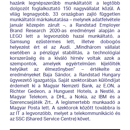
hazánk legnépszerűbb munkáltatóit a legtöbb
dolgozót foglalkoztató 150 nagyvállalat közül. A
világ legnagyobb, 33 országban zajló független
munkáltatói márkakutatása – melynek adatfelvétele
január közepén zárult –, a Randstad Employer
Brand Research 2020-as eredményei alapján a
LEGO lett a legvonzóbb hazai munkáltató, a
Samsung ezüstérmes lett, illetve dobogós
helyezést ért el az Audi. „Mindhárom vállalat
esetében a pénzügyi stabilitás, a technológiai
korszerűség és a kiváló hírnév voltak azok a
szempontok, amelyek egyértelműen kijelölték
helyüket az élmezőnyben” – értékelte az
eredményeket Baja Sándor, a Randstad Hungary
ügyvezető igazgatója. Saját szektorában különdíjat
érdemelt ki a Magyar Nemzeti Bank, az E.ON, a
Richter Gedeon, a Hunguest Hotels, a Nestlé, a
Magyar Telekom, a DHL, a Nokia, az IBM és a
Szerencsejáték Zrt.. A legismertebb munkaadó a
Magyar Posta lett. A szektorok között továbbra is
az IT a legvonzóbb, melyet a telekommunikáció és
az SSC (Shared Service Centre) követ.