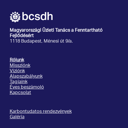
Magyarországi Üzleti Tanács
a Fenntartható
Fejlődésért
1118 Budapest, Ménesi út 9/a.
Rólunk
Missziónk
Víziónk
Alapszabályunk
Tagjaink
Éves beszámoló
Kapcsolat
Karbontudatos rendezvények
Galéria