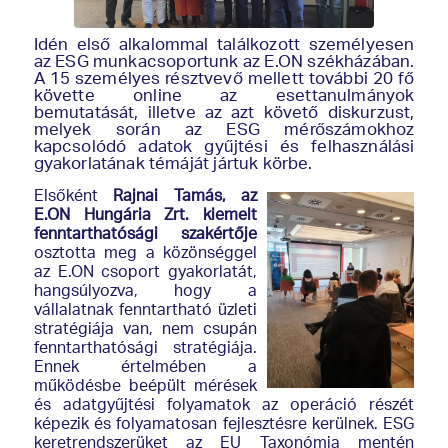
Idén első alkalommal találkozott személyesen
az ESG munkacsoportunk az E.ON székházában.
A 15 személyes résztvevő mellett további 20 fő
követte online az esettanulmányok
bemutatását, illetve az azt követő diskurzust,
melyek során az ESG mérőszámokhoz
kapcsolódó adatok gyűjtési és felhasználási
gyakorlatának témáját jártuk körbe.
Elsőként
Rajnai Tamás, az
E.ON Hungária Zrt. kiemelt
fenntarthatósági szakértője
osztotta meg a közönséggel
az E.ON csoport gyakorlatát,
hangsúlyozva, hogy a
vállalatnak fenntartható üzleti
stratégiája van, nem csupán
fenntarthatósági stratégiája.
Ennek értelmében a
működésbe beépült mérések
és adatgyűjtési folyamatok az operáció részét
képezik és folyamatosan fejlesztésre kerülnek. ESG
keretrendszerüket az EU Taxonómia mentén