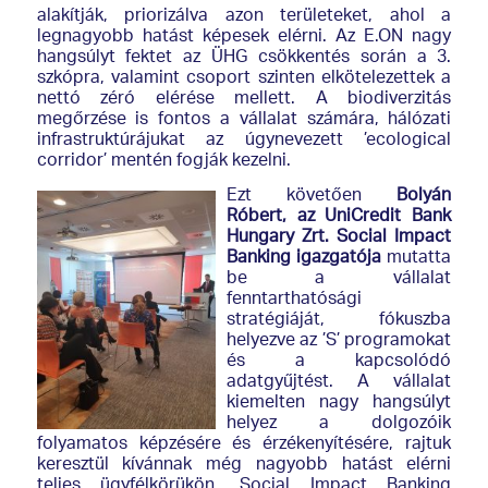
alakítják, priorizálva azon területeket, ahol a
legnagyobb hatást képesek elérni. Az E.ON nagy
hangsúlyt fektet az ÜHG csökkentés során a 3.
szkópra, valamint csoport szinten elkötelezettek a
nettó zéró elérése mellett. A biodiverzitás
megőrzése is fontos a vállalat számára, hálózati
infrastruktúrájukat az úgynevezett ’ecological
corridor’ mentén fogják kezelni.
Ezt követően
Bolyán
Róbert, az UniCredit Bank
Hungary Zrt. Social Impact
Banking igazgatója
mutatta
be a vállalat
fenntarthatósági
stratégiáját, fókuszba
helyezve az ’S’ programokat
és a kapcsolódó
adatgyűjtést. A vállalat
kiemelten nagy hangsúlyt
helyez a dolgozóik
folyamatos képzésére és érzékenyítésére, rajtuk
keresztül kívánnak még nagyobb hatást elérni
teljes ügyfélkörükön. Social Impact Banking