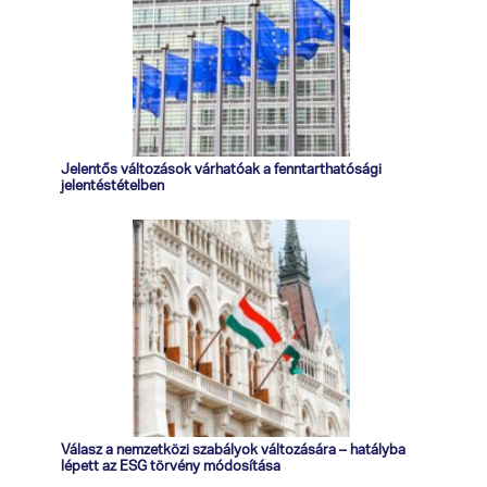
Jelentős változások várhatóak a fenntarthatósági
jelentéstételben
Válasz a nemzetközi szabályok változására – hatályba
lépett az ESG törvény módosítása