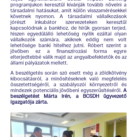
programjukon keresztül kívánják tovább növelni a
társadalmi hatásukat, amit külön visszamérésekkel
követnek nyomon. A társadalmi vállalkozások
jórészt inkubátor szervezeteken keresztül
kapcsolódnak a bankhoz, de hírük gyorsan terjed,
hiszen egyedülálló lehetőség nyílik ezáltal olyan
vállalkozók számára, akiknek eddig nem volt
lehetősége banki hitelhez jutni. Róbert szerint a
jövőben ez a finanszírozási forma egyre
elterjedtebbé válik majd az angyalbefektetők és az
állami pályázatok mellett.
A beszélgetés során szó esett még a zöldkötvény
kibocsátásról, a minősítéseknek való megfelelés
összetettségéről, a szabályozói környezetről és
mindezek potenciális jövőbeni egyszerűsítéséről.
A
beszélgetést Márta Irén, a BCSDH ügyvezető
igazgatója zárta.