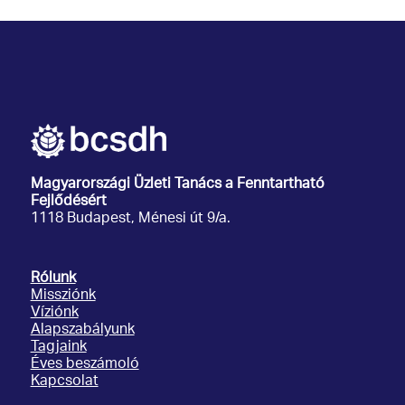
Magyarországi Üzleti Tanács
a Fenntartható
Fejlődésért
1118 Budapest, Ménesi út 9/a.
Rólunk
Missziónk
Víziónk
Alapszabályunk
Tagjaink
Éves beszámoló
Kapcsolat